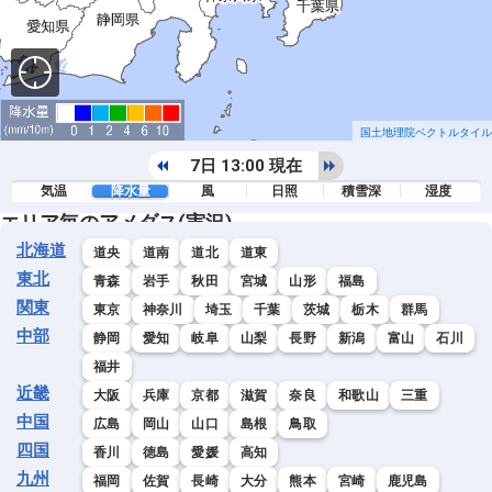
国土地理院ベクトルタイル
7日 13:00 現在
気温
降水量
風
日照
積雪深
湿度
エリア毎のアメダス(実況)
北海道
道央
道南
道北
道東
東北
青森
岩手
秋田
宮城
山形
福島
関東
東京
神奈川
埼玉
千葉
茨城
栃木
群馬
中部
静岡
愛知
岐阜
山梨
長野
新潟
富山
石川
福井
近畿
大阪
兵庫
京都
滋賀
奈良
和歌山
三重
中国
広島
岡山
山口
島根
鳥取
四国
香川
徳島
愛媛
高知
九州
福岡
佐賀
長崎
大分
熊本
宮崎
鹿児島