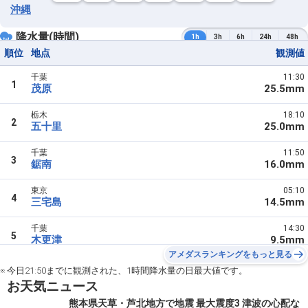
沖縄
降水量(時間)
1h
3h
6h
24h
48h
順位
地点
観測値
千葉
11:30
1
茂原
25.5mm
栃木
18:10
2
五十里
25.0mm
千葉
11:50
3
鋸南
16.0mm
東京
05:10
4
三宅島
14.5mm
千葉
14:30
5
木更津
9.5mm
アメダスランキングをもっと見る
※ 今日21:50までに観測された、1時間降水量の日最大値です。
お天気ニュース
熊本県天草・芦北地方で地震 最大震度3 津波の心配な