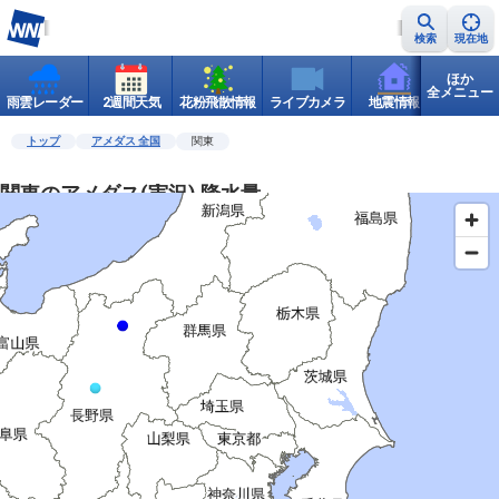
検索
現在地
ほか
全メニュー
雨雲レーダー
2週間天気
花粉飛散情報
ライブカメラ
地震情報
世界天
トップ
アメダス 全国
関東
関東のアメダス(実況) 降水量