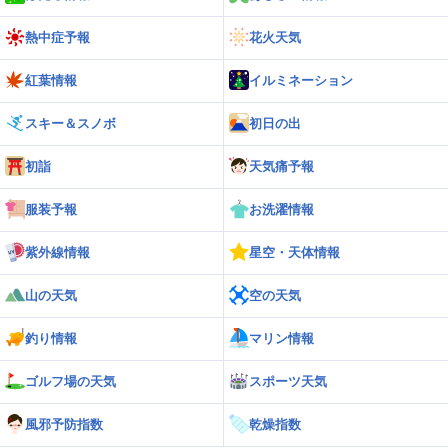
熱中症予報
花火天気
紅葉情報
イルミネーション
スキー＆スノボ
初日の出
初詣
天気痛予報
服装予報
お洗濯情報
紫外線情報
星空・天体情報
山の天気
空の天気
釣り情報
マリン情報
ゴルフ場の天気
スポーツ天気
風邪予防指数
乾燥指数