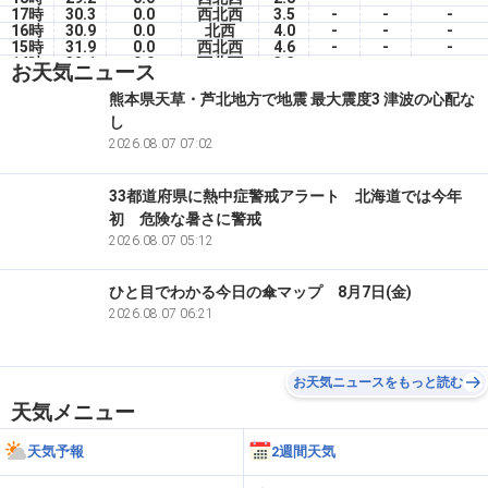
17時
30.3
0.0
西北西
3.5
-
-
-
16時
30.9
0.0
北西
4.0
-
-
-
15時
31.9
0.0
西北西
4.6
-
-
-
14時
32.1
0.0
西北西
3.3
-
-
-
お天気ニュース
13時
33.0
0.0
西南西
1.8
-
-
-
12時
32.0
0.0
東南東
2.3
-
-
-
熊本県天草・芦北地方で地震 最大震度3 津波の心配な
11時
31.0
0.0
北東
1.2
-
-
-
し
10時
28.9
0.0
東南東
3.0
-
-
-
09時
27.4
2026.08.07 07:02
0.0
東南東
3.6
-
-
-
33都道府県に熱中症警戒アラート 北海道では今年
初 危険な暑さに警戒
2026.08.07 05:12
ひと目でわかる今日の傘マップ 8月7日(金)
2026.08.07 06:21
お天気ニュースをもっと読む
天気メニュー
天気予報
2週間天気