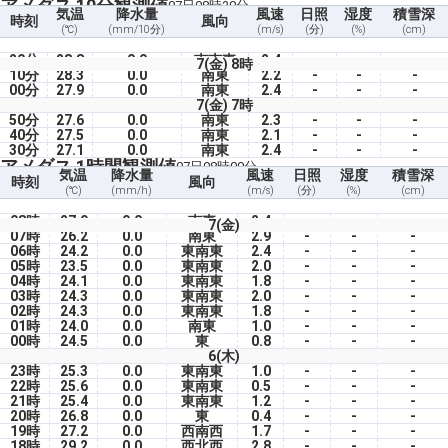
アメダス 10分観測値
07日08時20分
気温
降水量
風速
日照
湿度
積雪深
時刻
風向
(℃)
(mm/10分)
(m/s)
(分)
(%)
(cm)
20分
28.8
0.0
南南東
2.4
-
-
-
7(金) 8時
10分
28.3
0.0
南東
2.2
-
-
-
00分
27.9
0.0
南東
2.4
-
-
-
7(金) 7時
50分
27.6
0.0
南東
2.3
-
-
-
40分
27.5
0.0
南東
2.1
-
-
-
30分
27.1
0.0
南東
2.4
-
-
-
アメダス 1時間観測値
07日08時00分
気温
降水量
風速
日照
湿度
積雪深
時刻
風向
(℃)
(mm/h)
(m/s)
(分)
(%)
(cm)
08時
27.9
0.0
南東
2.4
-
-
-
7(金)
07時
26.2
0.0
南東
2.9
-
-
-
06時
24.2
0.0
東南東
2.4
-
-
-
05時
23.5
0.0
東南東
2.0
-
-
-
04時
24.1
0.0
東南東
1.8
-
-
-
03時
24.3
0.0
東南東
2.0
-
-
-
02時
24.3
0.0
東南東
1.8
-
-
-
01時
24.0
0.0
南東
1.0
-
-
-
00時
24.5
0.0
東
0.8
-
-
-
6(木)
23時
25.3
0.0
東南東
1.0
-
-
-
22時
25.6
0.0
東南東
0.5
-
-
-
21時
25.4
0.0
東南東
1.2
-
-
-
20時
26.8
0.0
東
0.4
-
-
-
19時
27.2
0.0
西南西
1.7
-
-
-
18時
29.2
0.0
西北西
2.8
-
-
-