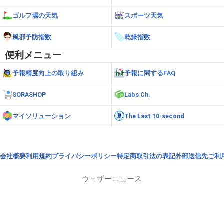
ゴルフ場の天気
スポーツ天気
風邪予防指数
乾燥指数
便利メニュー
予報精度向上の取り組み
予報に関するFAQ
SORASHOP
Labs Ch.
マイソリューション
The Last 10-second
会社概要
利用規約
プライバシーポリシー
特定商取引法の表記
外部送信先
ご利
ウェザーニュース