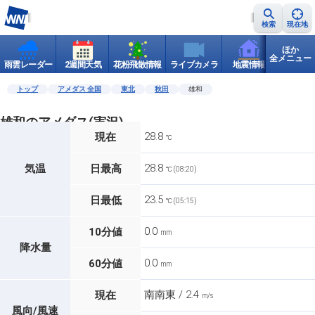
検索
現在地
ほか
全メニュー
雨雲レーダー
2週間天気
花粉飛散情報
ライブカメラ
地震情報
世界天
トップ
アメダス 全国
東北
秋田
雄和
雄和のアメダス(実況)
28.8
現在
℃
28.8
気温
日最高
℃ (08:20)
23.5
日最低
℃ (05:15)
0.0
10分値
mm
降水量
0.0
60分値
mm
南南東 / 2.4
現在
m/s
風向/風速