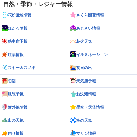
自然・季節・レジャー情報
花粉飛散情報
さくら開花情報
ほたる情報
あじさい情報
熱中症予報
花火天気
紅葉情報
イルミネーション
スキー＆スノボ
初日の出
初詣
天気痛予報
服装予報
お洗濯情報
紫外線情報
星空・天体情報
山の天気
空の天気
釣り情報
マリン情報