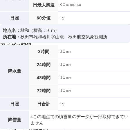
3.0
日最大風速
m/s (07:14)
-
日照
60分値
分
地点名：
雄和（標高：91m）
所在地：
秋田市雄和椿川字山籠 秋田航空気象観測所
アメダス記録
0.0
3時間
mm
0.0
24時間
mm
降水量
0.0
48時間
mm
0.0
72時間
mm
-
日照
日合計
分
※この地点での積雪量のデータが一部取得できてい
降雪量
ません