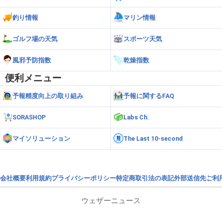
釣り情報
マリン情報
ゴルフ場の天気
スポーツ天気
風邪予防指数
乾燥指数
便利メニュー
予報精度向上の取り組み
予報に関するFAQ
SORASHOP
Labs Ch.
マイソリューション
The Last 10-second
会社概要
利用規約
プライバシーポリシー
特定商取引法の表記
外部送信先
ご利
ウェザーニュース