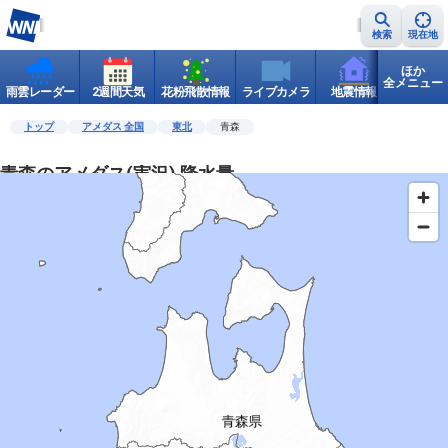
検索
現在地
ほか
全メニュー
雨雲レーダー
2週間天気
花粉飛散情報
ライブカメラ
地震情報
世界天
トップ
アメダス 全国
東北
青森
青森のアメダス(実況) 降水量