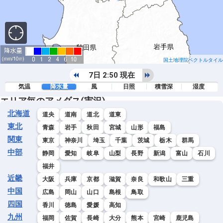
国土地理院ベクトルタイル
7日 2:50 現在
気温
降水量
風
日照
積雪深
湿度
エリア毎のアメダス(実況)
北海道
道央
道南
道北
道東
東北
青森
岩手
秋田
宮城
山形
福島
関東
東京
神奈川
埼玉
千葉
茨城
栃木
群馬
中部
静岡
愛知
岐阜
山梨
長野
新潟
富山
石川
福井
近畿
大阪
兵庫
京都
滋賀
奈良
和歌山
三重
中国
広島
岡山
山口
島根
鳥取
四国
香川
徳島
愛媛
高知
九州
福岡
佐賀
長崎
大分
熊本
宮崎
鹿児島