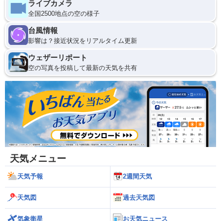
ライブカメラ
全国2500地点の空の様子
台風情報
影響は？接近状況をリアルタイム更新
ウェザーリポート
空の写真を投稿して最新の天気を共有
天気メニュー
天気予報
2週間天気
天気図
過去天気図
気象衛星
お天気ニュース