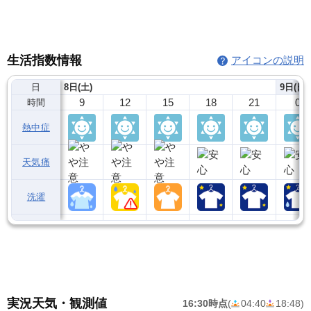
生活指数情報
アイコンの説明
日
8日(土)
9日(日)
9
12
15
18
21
0
時間
熱中症
天気痛
洗濯
実況天気・観測値
16:30時点
(
04:40
18:48
)