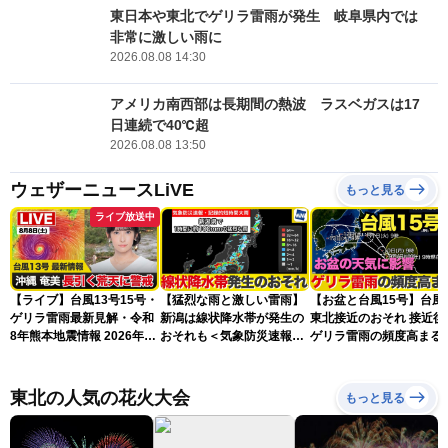
東日本や東北でゲリラ雷雨が発生 岐阜県内では
非常に激しい雨に
2026.08.08 14:30
アメリカ南西部は長期間の熱波 ラスベガスは17
日連続で40℃超
2026.08.08 13:50
ウェザーニュースLiVE
もっと見る
ライブ放送中
【ライブ】台風13号15号・
【猛烈な雨と激しい雷雨】
【お盆と台風15号】台風
ゲリラ雷雨最新見解・令和
新潟は線状降水帯が発生の
東北接近のおそれ 接近後
8年熊本地震情報 2026年8
おそれも＜気象防災速報・
ゲリラ雷雨の頻度高まる
月8日(土)〈ウェザーニュー
記録的短時間大雨＞
スLiVEアフタヌーン・山岸
愛梨／芳野達郎〉最新天気
東北の人気の花火大会
もっと見る
ニュース・地震情報