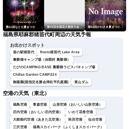
第41回なとり夏まつり
第98回全国花火競技大会「大曲の花火」
第54回かわさき夏まつり花火大会「おらが自慢のでっかい花火」
福島県耶麻郡猪苗代町周辺の天気予報
お出かけスポット
道の駅猪苗代
Roots猪苗代 Lake Area
裏磐梯キャンプ場（休暇村 裏磐梯）
たびのCAMPING BASE 裏磐梯ラビスパキャンプ場
Chillax Garden CAMP.024
御薬園(国指定名勝会津松平氏庭園)
東山ダム
空港の天気（東北）
福島空港
青森空港
山形空港（おいしい山形空港）
庄内空港（おいしい庄内空港）
いわて花巻空港
大館能代空港（あきた北空港）
秋田空港
仙台空港
三沢空港
福島スカイパーク（ふくしまスカイパーク）