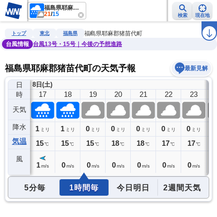
福島県耶麻郡猪苗代町
21
/
15
検索
現在地
雨雲レーダー
台風情報
地震情報
警報・注意報
2週間天気
ラ
福島県耶麻郡猪苗代町
トップ
東北
福島県
台風情報
台風13号・15号｜今後の予想進路
福島県耶麻郡猪苗代町の天気予報
最新見解
日
8日(土)
9
16
17
18
19
20
21
22
23
時
天気
降水
3
1
1
0
0
0
0
0
0
ミリ
ミリ
ミリ
ミリ
ミリ
ミリ
ミリ
ミリ
気温
15
15
15
15
18
18
17
17
1
℃
℃
℃
℃
℃
℃
℃
℃
風
1
1
0
0
0
0
0
0
0
m/s
m/s
m/s
m/s
m/s
m/s
m/s
m/s
5分毎
1時間毎
今日明日
2週間天気