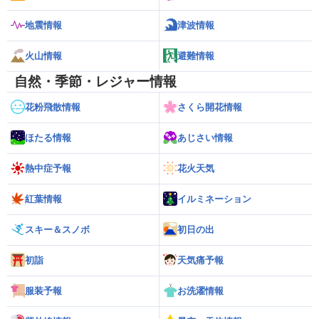
地震情報
津波情報
火山情報
避難情報
自然・季節・レジャー情報
花粉飛散情報
さくら開花情報
ほたる情報
あじさい情報
熱中症予報
花火天気
紅葉情報
イルミネーション
スキー＆スノボ
初日の出
初詣
天気痛予報
服装予報
お洗濯情報