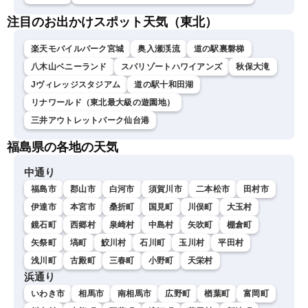
注目のお出かけスポット天気（東北）
楽天モバイルパーク宮城
奥入瀬渓流
道の駅裏磐梯
八木山ベニーランド
スパリゾートハワイアンズ
秋保大滝
Jヴィレッジスタジアム
道の駅十和田湖
リナワールド（東北最大級の遊園地）
三井アウトレットパーク仙台港
福島県の各地の天気
中通り
福島市
郡山市
白河市
須賀川市
二本松市
田村市
伊達市
本宮市
桑折町
国見町
川俣町
大玉村
鏡石町
西郷村
泉崎村
中島村
矢吹町
棚倉町
矢祭町
塙町
鮫川村
石川町
玉川村
平田村
浅川町
古殿町
三春町
小野町
天栄村
浜通り
いわき市
相馬市
南相馬市
広野町
楢葉町
富岡町