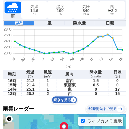
気温
湿度
気圧
風
14.6
100
840
3.2
℃
%
hPa
m/s
雨
気温
風
降水量
日照
気温
風速
降水量
日照
時刻
風向
(℃)
(m/s)
(mm/h)
(分)
16時
21.2
1
南西
1.5
0
15時
21.4
1
東南東
0.5
0
14時
25.1
1
東
0
17
13時
26.3
2
西
0
15
続きを見る
雨雲レーダー
60時間先まで見る