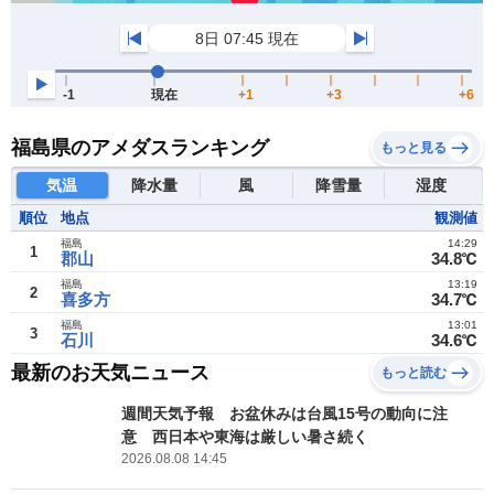
福島県のアメダスランキング
もっと見る
気温
降水量
風
降雪量
湿度
順位
地点
観測値
福島
14:29
1
郡山
34.8℃
福島
13:19
2
喜多方
34.7℃
福島
13:01
3
石川
34.6℃
最新のお天気ニュース
もっと読む
週間天気予報 お盆休みは台風15号の動向に注
意 西日本や東海は厳しい暑さ続く
2026.08.08 14:45