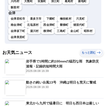
川内村
大熊町
双葉町
浪江町
葛尾村
新地町
飯舘村
会津
会津若松市
喜多方市
下郷町
檜枝岐村
只見町
南会津町
北塩原村
西会津町
磐梯町
猪苗代町
会津坂下町
湯川村
柳津町
三島町
金山町
昭和村
会津美里町
お天気ニュース
もっと読む
岩手県で1時間に約100mmの猛烈な雨 気象防災
速報・記録的短時間大雨
2026.08.08 16:39
動きの鈍い台風13号 沖縄は明日も荒天に警戒
2026.08.08 16:30
東北から九州で猛暑日に 明日も西日本は厳しい