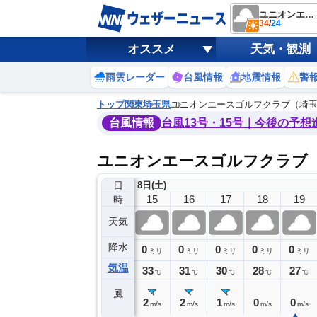
ユニオンエースゴルフクラブ（埼玉県）
34
/
24
オススメ
天気・観測
雨雲レーダー
台風情報
地震情報
警
トップ
関東
埼玉県
ユニオンエースゴルフクラブ（埼
台風情報
台風13号・15号｜今後の予想
ユニオンエースゴルフクラブ
日
8日(土)
11
12
13
14
15
16
17
18
19
時
天気
降水
0
0
0
0
0
0
0
0
ミリ
ミリ
ミリ
ミリ
ミリ
ミリ
ミリ
ミリ
ミリ
気温
33
33
34
34
33
31
30
28
27
℃
℃
℃
℃
℃
℃
℃
℃
℃
風
3
3
3
2
2
2
1
0
0
m/s
m/s
m/s
m/s
m/s
m/s
m/s
m/s
m/s