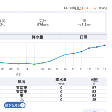
14:30時点
(
04:53
18:45
)
湿度
気圧
風
52
976
3.1
%
hPa
m/s
降水量
日照
降水量
日照
風向
(mm/h)
(分)
東南東
0
57
東南東
0
53
東
0
53
北
0
45
続きを見る