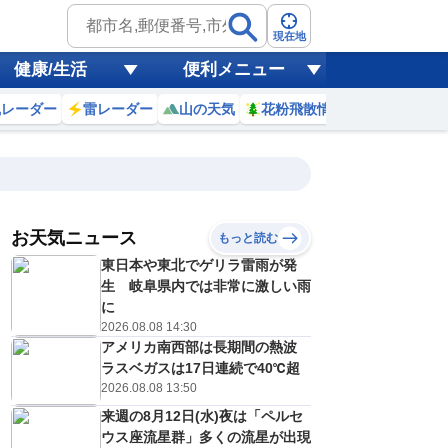
現在地
健康/生活
便利メニュー
風レーダー
雷レーダー
山の天気
花粉飛散情報
世界天気
お天気ニュース
もっと読む
東日本や東北でゲリラ雷雨が発
5
6
7
8
9
10
11
12
生 岐阜県内では非常に激しい雨
に
2026.08.08 14:30
アメリカ南西部は長期間の熱波
0
0
0
0
0
0
0
0
ミリ
ミリ
ミリ
ミリ
ミリ
ミリ
ミリ
ミリ
ミリ
ラスベガスは17日連続で40℃超
22
23
23
26
27
28
30
30
℃
℃
℃
℃
℃
℃
℃
℃
℃
2026.08.08 13:50
来週の8月12日(水)夜は「ペルセ
0
0
0
0
1
1
2
2
/s
m/s
m/s
m/s
m/s
m/s
m/s
m/s
m/s
ウス座流星群」多くの流星が出現