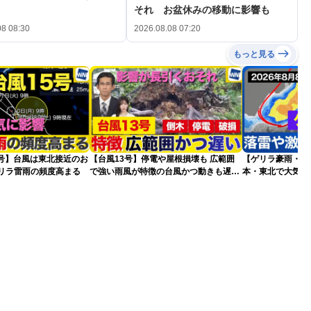
それ お盆休みの移動に影響も
08 08:30
2026.08.08 07:20
もっと見る
5号】台風は東北接近のお
【台風13号】停電や屋根損壊も 広範囲
【ゲリラ豪雨・落
ゲリラ雷雨の頻度高まる
で強い雨風が特徴の台風かつ動きも遅く
本・東北で大気の
影響が長引くおそれ
2026.08.08