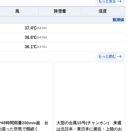
もっと見る
風
降雪量
湿度
観測値
37.4℃
(
14:04
)
36.6℃
(
14:04
)
36.1℃
(
13:51
)
もっと読む
48時間雨量200mm超 台
大型の台風15号(チャンホン) 来週
の湿った空気で雨続く
は北日本・東日本に接近・上陸のお