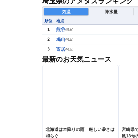
埼玉県のアメダスランキング
気温
降水量
順位
地点
熊谷
1
(
埼玉
)
鳩山
2
(
埼玉
)
寄居
3
(
埼玉
)
最新のお天気ニュース
北海道は本降りの雨 厳しい暑さは
宮崎県で
和らぐ
風13号