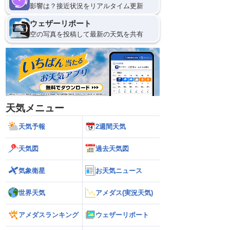
影響は？接近状況をリアルタイム更新
ウェザーリポート
空の写真を投稿して最新の天気を共有
天気メニュー
天気予報
2週間天気
天気図
過去天気図
気象衛星
お天気ニュース
世界天気
アメダス(実況天気)
アメダスランキング
ウェザーリポート