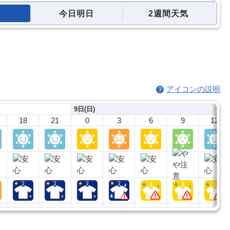
今日明日
2週間天気
アイコンの説明
9日(日)
18
21
0
3
6
9
12