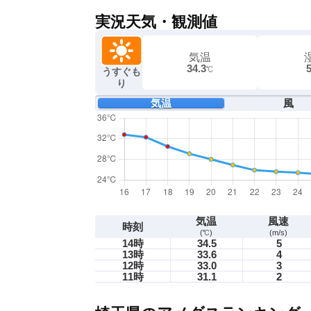
実況天気・観測値
気温
34.3
℃
うすぐも
り
気温
風
気温
風速
時刻
(℃)
(m/s)
14時
34.5
5
13時
33.6
4
12時
33.0
3
11時
31.1
2