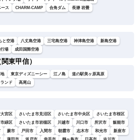
゙ース
CHARM-CAMP
合角ダム
長瀞 岩畳
もと空港
八丈島空港
三宅島空港
神津島空港
新島空港
飛行場
成田国際空港
（関東甲信）
高地
東京ディズニーシー
江ノ島
道の駅美ヶ原高原
イランド
高尾山
市大宮区
さいたま市見沼区
さいたま市中央区
さいたま市桜区
ま市緑区
さいたま市岩槻区
川越市
川口市
所沢市
飯能市
市
蕨市
戸田市
入間市
朝霞市
志木市
和光市
新座市
市
蓮田市
坂戸市
幸手市
鶴ヶ島市
日高市
吉川市