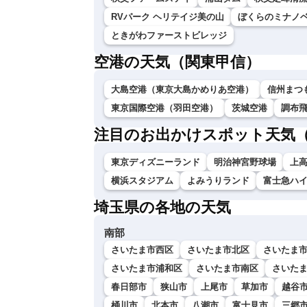
RVパーク ヘリテイジ美の山
ぼくらのミナノヘ
ときがわファーストビレッジ
空港の天気（関東甲信）
大島空港（東京大島かめりあ空港）
信州まつ
東京国際空港（羽田空港）
茨城空港
調布
注目のお出かけスポット天気
東京ディズニーランド
明治神宮野球場
上
横浜スタジアム
よみうりランド
富士急ハ
埼玉県の各地の天気
南部
さいたま市西区
さいたま市北区
さいたま
さいたま市浦和区
さいたま市南区
さいた
春日部市
狭山市
上尾市
草加市
越谷
桶川市
北本市
八潮市
富士見市
三郷