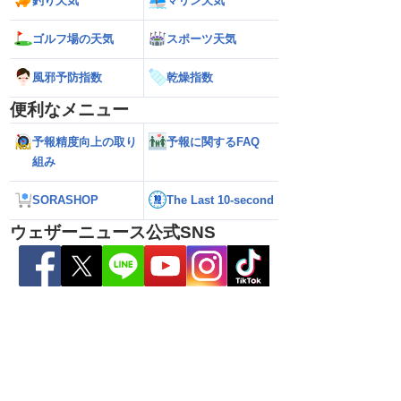
釣り天気
マリン天気
ゴルフ場の天気
スポーツ天気
風邪予防指数
乾燥指数
便利なメニュー
予報精度向上の取り
予報に関するFAQ
組み
SORASHOP
The Last 10-second
雷警戒】午後は東日
【台風13号 2026】台風離れてもスパイ
【台風15号 202
状態が非常に不安定に
ラルバンドによる大雨警戒（8日6時情
響するおそれ（8日
ウェザーニュース公式SNS
報）