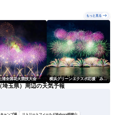
もっと見る
回土浦全国花火競技大会
横浜グリーンエクスポ応援 みなとみらいフェスティバル「スカイシンフォニーinヨコハマ presented byコロワイド」
（埼玉県）周辺の天気予報
流キャンプ場
リトリートフィールドMahora稲穂山