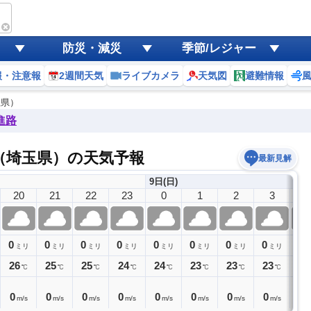
防災・減災
季節/レジャー
報・注意報
2週間天気
ライブカメラ
天気図
避難情報
玉県）
進路
（埼玉県）の天気予報
最新見解
9日(日)
20
21
22
23
0
1
2
3
4
0
0
0
0
0
0
0
0
0
ミリ
ミリ
ミリ
ミリ
ミリ
ミリ
ミリ
ミリ
26
25
25
24
24
23
23
23
23
℃
℃
℃
℃
℃
℃
℃
℃
0
0
0
0
0
0
0
0
0
m/s
m/s
m/s
m/s
m/s
m/s
m/s
m/s
m