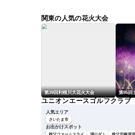
関東の人気の花火大会
第39回利根川大花火大会
第95
ユニオンエースゴルフクラブ
人気エリア
さいたま市
お出かけスポット
秩父ファームステイ
浦山ダム
秩父定峰清