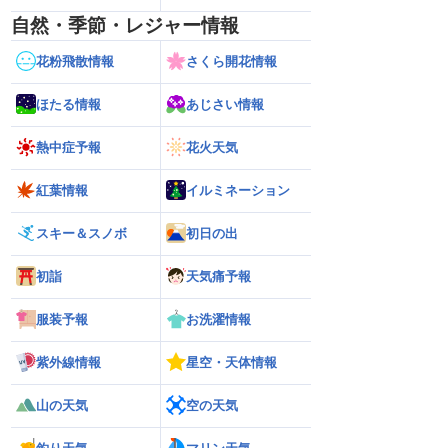
自然・季節・レジャー情報
花粉飛散情報
さくら開花情報
ほたる情報
あじさい情報
熱中症予報
花火天気
紅葉情報
イルミネーション
スキー＆スノボ
初日の出
初詣
天気痛予報
服装予報
お洗濯情報
紫外線情報
星空・天体情報
山の天気
空の天気