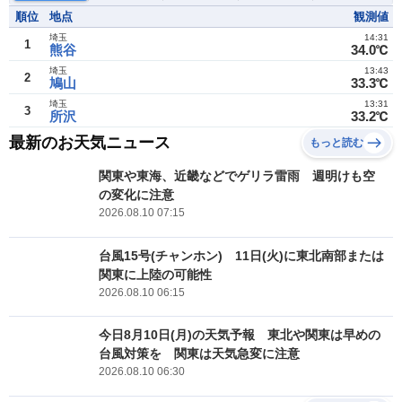
順位
地点
観測値
埼玉
14:31
1
熊谷
34.0℃
埼玉
13:43
2
鳩山
33.3℃
埼玉
13:31
3
所沢
33.2℃
最新のお天気ニュース
もっと読む
関東や東海、近畿などでゲリラ雷雨 週明けも空
の変化に注意
2026.08.10 07:15
台風15号(チャンホン) 11日(火)に東北南部または
関東に上陸の可能性
2026.08.10 06:15
今日8月10日(月)の天気予報 東北や関東は早めの
台風対策を 関東は天気急変に注意
2026.08.10 06:30