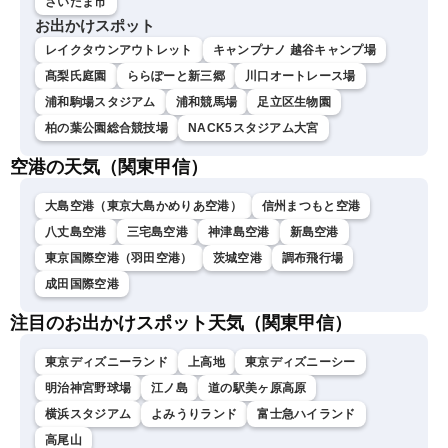
さいたま市
お出かけスポット
レイクタウンアウトレット
キャンプナノ 越谷キャンプ場
髙梨氏庭園
ららぽーと新三郷
川口オートレース場
浦和駒場スタジアム
浦和競馬場
足立区生物園
柏の葉公園総合競技場
NACK5スタジアム大宮
空港の天気（関東甲信）
大島空港（東京大島かめりあ空港）
信州まつもと空港
八丈島空港
三宅島空港
神津島空港
新島空港
東京国際空港（羽田空港）
茨城空港
調布飛行場
成田国際空港
注目のお出かけスポット天気（関東甲信）
東京ディズニーランド
上高地
東京ディズニーシー
明治神宮野球場
江ノ島
道の駅美ヶ原高原
横浜スタジアム
よみうりランド
富士急ハイランド
高尾山