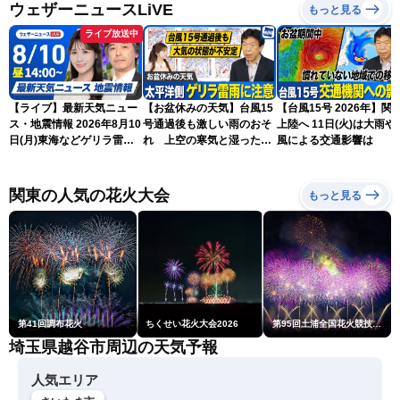
ウェザーニュースLiVE
もっと見る
ライブ放送中
【ライブ】最新天気ニュー
【お盆休みの天気】台風15
【台風15号 2026年】関
ス・地震情報 2026年8月10
号通過後も激しい雨のおそ
上陸へ 11日(火)は大雨や
日(月)東海などゲリラ雷雨
れ 上空の寒気と湿った空
風による交通影響は
に注意 東北や関東は早めの
気でゲリラ雷雨に注意
台風対策を〈ウェザーニュ
ースLiVEアフタヌーン・戸
関東の人気の花火大会
もっと見る
北美月／宇野沢達也〉
第41回調布花火
ちくせい花火大会2026
第95回土浦全国花火競技大会
埼玉県越谷市周辺の天気予報
人気エリア