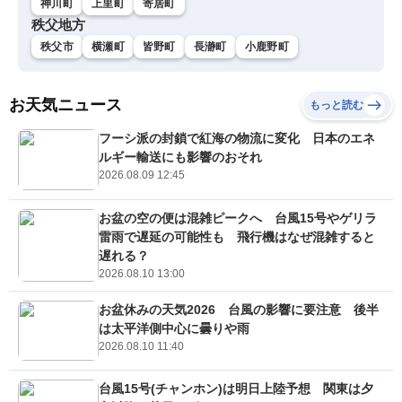
神川町
上里町
寄居町
秩父地方
秩父市
横瀬町
皆野町
長瀞町
小鹿野町
お天気ニュース
もっと読む
フーシ派の封鎖で紅海の物流に変化 日本のエネ
ルギー輸送にも影響のおそれ
2026.08.09 12:45
お盆の空の便は混雑ピークへ 台風15号やゲリラ
雷雨で遅延の可能性も 飛行機はなぜ混雑すると
遅れる？
2026.08.10 13:00
お盆休みの天気2026 台風の影響に要注意 後半
は太平洋側中心に曇りや雨
2026.08.10 11:40
台風15号(チャンホン)は明日上陸予想 関東は夕