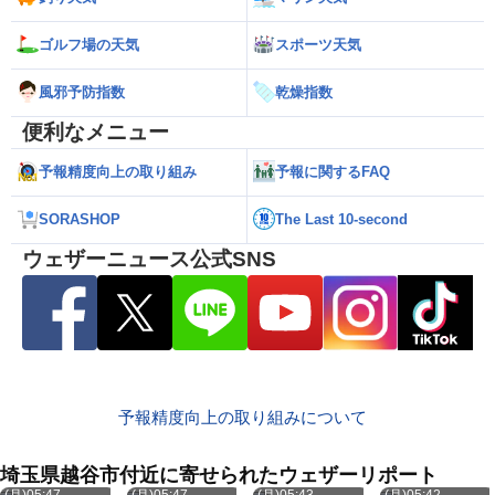
ゴルフ場の天気
スポーツ天気
風邪予防指数
乾燥指数
便利なメニュー
予報精度向上の取り組み
予報に関するFAQ
SORASHOP
The Last 10-second
ウェザーニュース公式SNS
予報精度向上の取り組みについて
埼玉県越谷市付近に寄せられたウェザーリポート
8月10日
8月10日
8月10日
8月10日