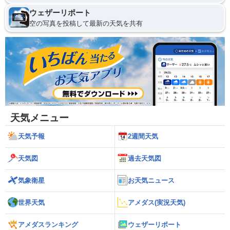
ウェザーリポート
空の写真を投稿して最新の天気を共有
天気メニュー
天気予報
2週間天気
天気図
過去天気図
気象衛星
お天気ニュース
世界天気
アメダス(実況天気)
アメダスランキング
ウェザーリポート