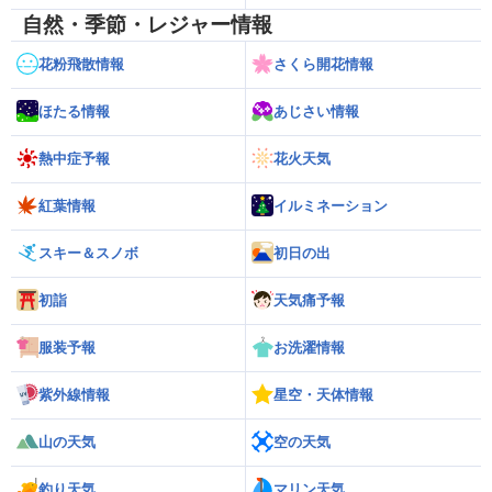
自然・季節・レジャー情報
花粉飛散情報
さくら開花情報
ほたる情報
あじさい情報
熱中症予報
花火天気
紅葉情報
イルミネーション
スキー＆スノボ
初日の出
初詣
天気痛予報
服装予報
お洗濯情報
紫外線情報
星空・天体情報
山の天気
空の天気
釣り天気
マリン天気