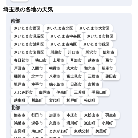
埼玉県の各地の天気
南部
さいたま市西区
さいたま市北区
さいたま市大宮区
さいたま市見沼区
さいたま市中央区
さいたま市桜区
さいたま市浦和区
さいたま市南区
さいたま市緑区
さいたま市岩槻区
川越市
川口市
所沢市
飯能市
春日部市
狭山市
上尾市
草加市
越谷市
蕨市
戸田市
入間市
朝霞市
志木市
和光市
新座市
桶川市
北本市
八潮市
富士見市
三郷市
蓮田市
坂戸市
幸手市
鶴ヶ島市
日高市
吉川市
ふじみ野市
白岡市
伊奈町
三芳町
毛呂山町
越生町
川島町
宮代町
杉戸町
松伏町
北部
熊谷市
行田市
加須市
本庄市
東松山市
羽生市
鴻巣市
深谷市
久喜市
滑川町
嵐山町
小川町
吉見町
鳩山町
ときがわ町
東秩父村
美里町