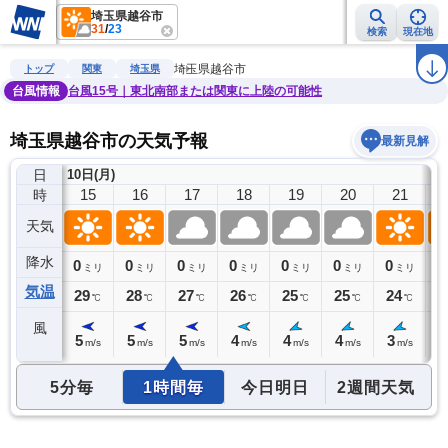
埼玉県越谷市
31
/
23
検索
現在地
雨雲レーダー
台風情報
地震情報
警報・注意報
2週間天気
ラ
埼玉県越谷市
トップ
関東
埼玉県
台風情報
台風15号｜東北南部または関東に上陸の可能性
埼玉県越谷市の天気予報
最新見解
日
10日(月)
14
15
16
17
18
19
20
21
時
天気
降水
0
0
0
0
0
0
0
0
0
ミリ
ミリ
ミリ
ミリ
ミリ
ミリ
ミリ
ミリ
気温
31
29
28
27
26
25
25
24
2
℃
℃
℃
℃
℃
℃
℃
℃
風
4
5
5
5
4
4
4
3
2
m/s
m/s
m/s
m/s
m/s
m/s
m/s
m/s
5分毎
1時間毎
今日明日
2週間天気