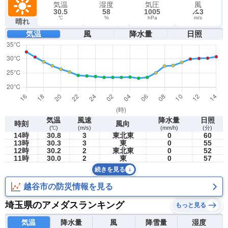
気温
湿度
気圧
風
30.5
58
1005
3
℃
%
hPa
m/s
晴れ
気温
風
降水量
日照
気温
風速
降水量
日照
時刻
風向
(℃)
(m/s)
(mm/h)
(分)
14時
30.8
3
東北東
0
60
13時
30.3
3
東
0
55
12時
30.2
2
東北東
0
52
11時
30.0
2
東
0
57
続きを見る
越谷市の防災情報を見る
埼玉県のアメダスランキング
もっと見る
気温
降水量
風
降雪量
湿度