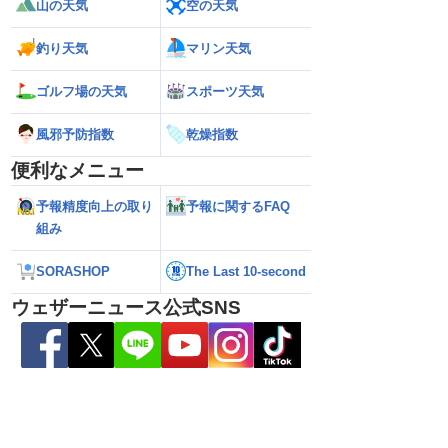
山の天気
空の天気
釣り天気
マリン天気
ゴルフ場の天気
スポーツ天気
風邪予防指数
乾燥指数
便利なメニュー
予報精度向上の取り
予報に関するFAQ
26】今後の進路は？北日
【台風13号 2026】雨風の影響はいつま
【お盆休みの天気2
組み
る可能性も（7日22時
で続く？／ウェザーニュース気象予報士
注意 後半は急な雷
解説（7日22時情報）
SORASHOP
The Last 10-second
ウェザーニュース公式SNS