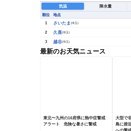
気温
降水量
順位
地点
さいたま
1
(
埼玉
)
久喜
2
(
埼玉
)
越谷
3
(
埼玉
)
最新のお天気ニュース
東北〜九州の16府県に熱中症警戒
大型で非
アラート 危険な暑さに警戒
島に接
への警