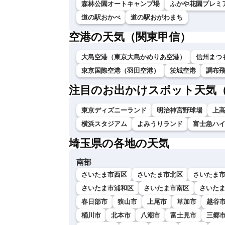
森林公園オートキャンプ場
ふかや花園プレミ
道の駅おかべ
道の駅おがわまち
空港の天気（関東甲信）
大島空港（東京大島かめりあ空港）
信州まつ
東京国際空港（羽田空港）
茨城空港
調布
注目のお出かけスポット天気
東京ディズニーランド
明治神宮野球場
上
横浜スタジアム
よみうりランド
富士急ハ
埼玉県の各地の天気
南部
さいたま市西区
さいたま市北区
さいたま
さいたま市浦和区
さいたま市南区
さいた
春日部市
狭山市
上尾市
草加市
越谷
桶川市
北本市
八潮市
富士見市
三郷