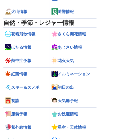
火山情報
避難情報
自然・季節・レジャー情報
花粉飛散情報
さくら開花情報
ほたる情報
あじさい情報
熱中症予報
花火天気
紅葉情報
イルミネーション
スキー＆スノボ
初日の出
初詣
天気痛予報
服装予報
お洗濯情報
紫外線情報
星空・天体情報