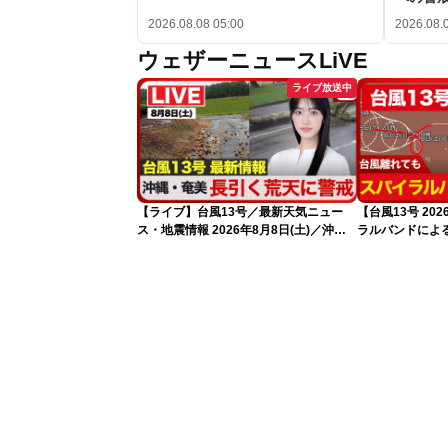
2026.08.08 05:00
2026.08.
ウェザーニュースLiVE
ライブ放送中
【ライブ】台風13号／最新天気ニュー
【台風13号 2
ス・地震情報 2026年8月8日(土)／沖
ラルバンドによ
縄・奄美は大荒れの天気が続く／令和8
新）
年熊本地震情報 ／〈ウェザーニュース
LiVEモーニング・松本真央／山口剛央〉