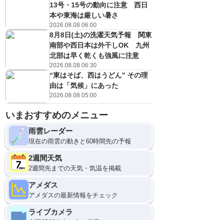
13号・15号の動向に注意 西日
本や東海は厳しい暑さ
2026.08.08 06:00
8月8日(土)の洗濯天気予報 関東
南部や西日本は外干しOK 九州
北部は早く乾くも強風に注意
2026.08.08 06:30
“東はそば、西はうどん” その理
由は「気候」にあった
2026.08.08 05:00
いまおすすめのメニュー
9
12
雨雲レーダー
現在の雨雲の動きと60時間先の予報
2週間天気
2週間先までの天気・気温を掲載
アメダス
アメダスの最新情報をチェック
ライブカメラ