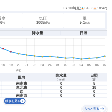
07:00時点
(
04:53
18:42
)
湿度
気圧
風
76
1005
1
%
hPa
m/s
降水量
日照
降水量
日照
風向
(mm/h)
(分)
南南東
0
5
東北東
0
18
西
0
0
南南西
0
0
続きを見る
もっと見る