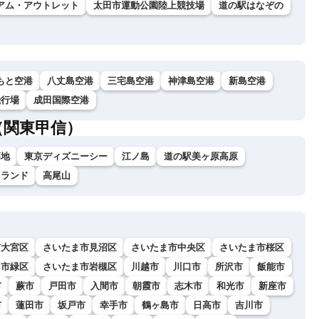
アム・アウトレット
太田市運動公園陸上競技場
道の駅はなぞの
もと空港
八丈島空港
三宅島空港
神津島空港
新島空港
飛行場
成田国際空港
（関東甲信）
高地
東京ディズニーシー
江ノ島
道の駅美ヶ原高原
イランド
高尾山
市大宮区
さいたま市見沼区
さいたま市中央区
さいたま市桜区
ま市緑区
さいたま市岩槻区
川越市
川口市
所沢市
飯能市
市
蕨市
戸田市
入間市
朝霞市
志木市
和光市
新座市
市
蓮田市
坂戸市
幸手市
鶴ヶ島市
日高市
吉川市