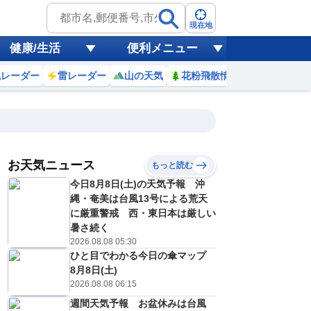
現在地
健康/生活
便利メニュー
風レーダー
雷レーダー
山の天気
花粉飛散情報
世界天気
お天気ニュース
もっと読む
9日(日)
今日8月8日(土)の天気予報 沖
1
22
23
0
1
2
3
4
5
縄・奄美は台風13号による荒天
に厳重警戒 西・東日本は厳しい
暑さ続く
2026.08.08 05:30
0
0
0
0
0
0
0
0
リ
ミリ
ミリ
ミリ
ミリ
ミリ
ミリ
ミリ
ミリ
ひと目でわかる今日の傘マップ
28
27
27
26
26
26
25
25
℃
℃
℃
℃
℃
℃
℃
℃
℃
8月8日(土)
2026.08.08 06:15
2
2
2
1
1
1
1
1
/s
m/s
m/s
m/s
m/s
m/s
m/s
m/s
m/s
週間天気予報 お盆休みは台風