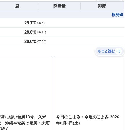
風
降雪量
湿度
観測値
29.1℃
(
06:50
)
28.8℃
(
06:11
)
28.6℃
(
07:00
)
もっと読む
常に強い台風13号 久米
今日のこよみ・今週のこよみ 2026
近 沖縄や奄美は暴風・大雨
年8月8日(土)
戒続く