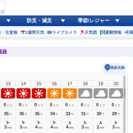
防災・減災
季節/レジャー
報・注意報
2週間天気
ライブカメラ
天気図
避難情報
進路
最新見解
13
14
15
16
17
18
19
20
2
0
0
0
0
0
0
0
0
0
ミリ
ミリ
ミリ
ミリ
ミリ
ミリ
ミリ
ミリ
ミ
35
35
35
34
33
31
30
29
28
℃
℃
℃
℃
℃
℃
℃
℃
3
3
4
4
4
3
2
3
2
m/s
m/s
m/s
m/s
m/s
m/s
m/s
m/s
m