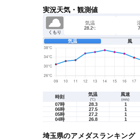
実況天気・観測値
気温
28.2
℃
くもり
気温
風
気温
風速
時刻
(℃)
(m/s)
07時
28.3
1
06時
27.5
1
05時
27.2
1
04時
26.8
1
埼玉県のアメダスランキング