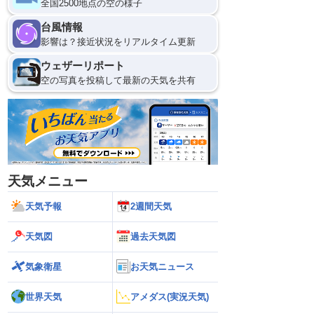
全国2500地点の空の様子
台風情報
影響は？接近状況をリアルタイム更新
ウェザーリポート
空の写真を投稿して最新の天気を共有
天気メニュー
天気予報
2週間天気
天気図
過去天気図
気象衛星
お天気ニュース
世界天気
アメダス(実況天気)