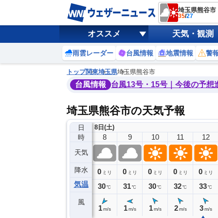
埼玉県熊谷市
35
/
27
オススメ
天気・観測
雨雲レーダー
台風情報
地震情報
警
トップ
関東
埼玉県
埼玉県熊谷市
台風情報
台風13号・15号｜今後の予想
埼玉県熊谷市の天気予報
日
8日(土)
4
5
6
7
8
9
10
11
12
時
天気
降水
0
0
0
0
0
0
0
0
ミリ
ミリ
ミリ
ミリ
ミリ
ミリ
ミリ
ミリ
ミリ
気温
27
27
28
29
30
31
30
32
33
℃
℃
℃
℃
℃
℃
℃
℃
℃
風
0
1
1
1
1
1
1
2
3
m/s
m/s
m/s
m/s
m/s
m/s
m/s
m/s
m/s