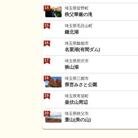
14
埼玉県皆野町
秩父華厳の滝
15
埼玉県毛呂山町
鎌北湖
16
埼玉県飯能市
名栗湖(有間ダム)
17
埼玉県所沢市
狭山湖
18
埼玉県三郷市
県営みさと公園
19
埼玉県寄居町
釜伏山周辺
20
埼玉県秩父市
蓑山(美の山)