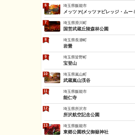
6
埼玉県飯能市
メッツァ(メッツァビレッジ・ムー
7
埼玉県滑川町
国営武蔵丘陵森林公園
8
埼玉県長瀞町
岩畳
9
埼玉県皆野町
宝登山
10
埼玉県嵐山町
武蔵嵐山渓谷
11
埼玉県飯能市
能仁寺
12
埼玉県所沢市
所沢航空記念公園
13
埼玉県飯能市
東郷公園秩父御嶽神社