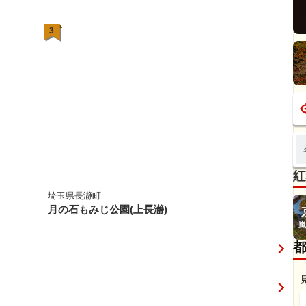
3
紅
埼玉県長瀞町
月の石もみじ公園(上長瀞)
嵐