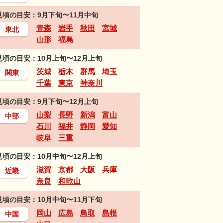
見頃の目安：9月下旬〜11月中旬
青森
岩手
秋田
宮城
東北
山形
福島
見頃の目安：10月上旬〜12月上旬
茨城
栃木
群馬
埼玉
関東
千葉
東京
神奈川
見頃の目安：9月下旬〜12月上旬
山梨
長野
新潟
富山
中部
石川
福井
静岡
愛知
岐阜
三重
見頃の目安：10月中旬〜12月上旬
滋賀
京都
大阪
兵庫
近畿
奈良
和歌山
見頃の目安：10月中旬〜11月下旬
岡山
広島
鳥取
島根
中国