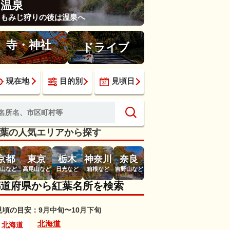
温泉
もみじ狩りの後は温泉へ
寺・神社
ドライブ
現在地
目的別
見頃日
葉の人気エリアから探す
京都
東京
栃木
神奈川
奈良
山など
高尾山など
日光など
箱根など
吉野山など
都道府県から紅葉名所を検索
見頃の目安：9月中旬〜10月下旬
北海道
北海道