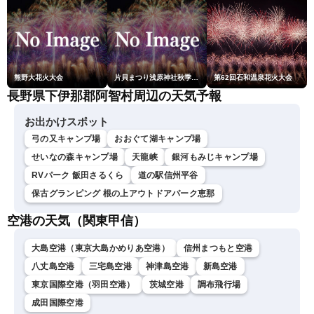
熊野大花火大会
片貝まつり浅原神社秋季例大祭奉納大煙火
第62回石和温泉花火大会
長野県下伊那郡阿智村周辺の天気予報
お出かけスポット
弓の又キャンプ場
おおぐて湖キャンプ場
せいなの森キャンプ場
天龍峡
銀河もみじキャンプ場
RVパーク 飯田さるくら
道の駅信州平谷
保古グランピング 根の上アウトドアパーク恵那
空港の天気（関東甲信）
大島空港（東京大島かめりあ空港）
信州まつもと空港
八丈島空港
三宅島空港
神津島空港
新島空港
東京国際空港（羽田空港）
茨城空港
調布飛行場
成田国際空港