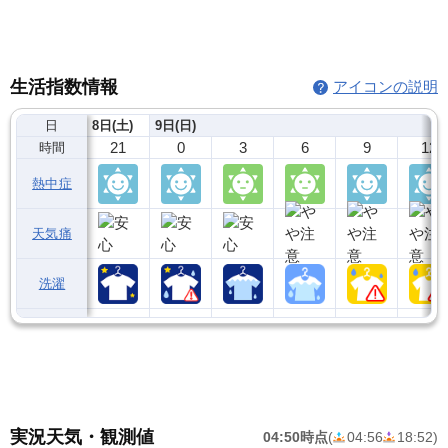
生活指数情報
アイコンの説明
日
8日(土)
9日(日)
21
0
3
6
9
12
時間
熱中症
天気痛
洗濯
実況天気・観測値
04:50時点
(
04:56
18:52
)