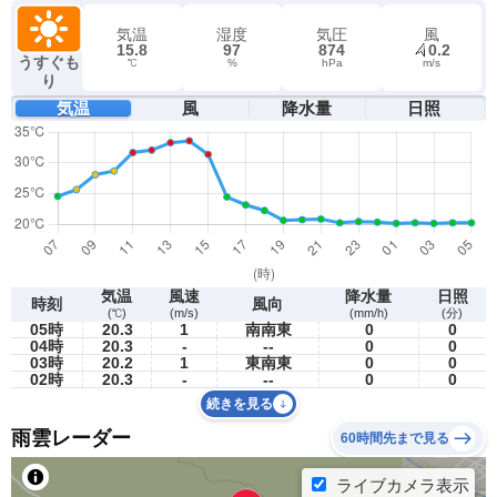
気温
湿度
気圧
風
15.8
97
874
0.2
うすぐも
℃
%
hPa
m/s
り
気温
風
降水量
日照
気温
風速
降水量
日照
時刻
風向
(℃)
(m/s)
(mm/h)
(分)
05時
20.3
1
南南東
0
0
04時
20.3
-
--
0
0
03時
20.2
1
東南東
0
0
02時
20.3
-
--
0
0
続きを見る
雨雲レーダー
60時間先まで見る