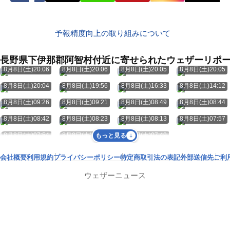
予報精度向上の取り組みについて
長野県下伊那郡阿智村付近に寄せられたウェザーリポ
8月8日(土)20:06
8月8日(土)20:06
8月8日(土)20:05
8月8日(土)20:05
8月8日(土)20:04
8月8日(土)19:56
8月8日(土)16:33
8月8日(土)14:12
8月8日(土)09:26
8月8日(土)09:21
8月8日(土)08:49
8月8日(土)08:44
8月8日(土)08:42
8月8日(土)08:23
8月8日(土)08:13
8月8日(土)07:57
8月8日(土)07:54
8月8日(土)07:53
8月8日(土)07:49
もっと見る
会社概要
利用規約
プライバシーポリシー
特定商取引法の表記
外部送信先
ご利
ウェザーニュース