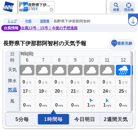
長野県下伊那郡阿智村
27
/
15
検索
現在地
雨雲レーダー
台風情報
地震情報
警報・注意報
2週間天気
ラ
長野県下伊那郡阿智村
トップ
中部
長野県
台風情報
台風13号・15号｜今後の予想進路
長野県下伊那郡阿智村の天気予報
最新見解
日
9日(日)
5
6
7
8
9
10
11
12
時
天気
降水
0
0
0
0
0
0
0
1
1
ミリ
ミリ
ミリ
ミリ
ミリ
ミリ
ミリ
ミリ
気温
16
17
19
20
21
23
24
25
2
℃
℃
℃
℃
℃
℃
℃
℃
風
0
0
0
0
0
1
1
0
0
m/s
m/s
m/s
m/s
m/s
m/s
m/s
m/s
5分毎
1時間毎
今日明日
2週間天気