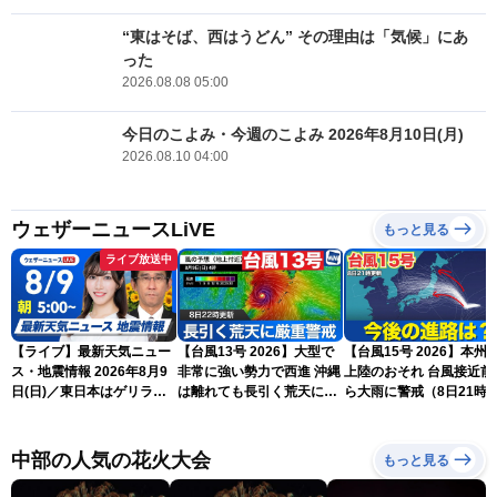
“東はそば、西はうどん” その理由は「気候」にあ
った
2026.08.08 05:00
今日のこよみ・今週のこよみ 2026年8月10日(月)
2026.08.10 04:00
ウェザーニュースLiVE
もっと見る
ライブ放送中
【ライブ】最新天気ニュー
【台風13号 2026】大型で
【台風15号 2026】本州
ス・地震情報 2026年8月9
非常に強い勢力で西進 沖縄
上陸のおそれ 台風接近前
日(日)／東日本はゲリラ雷
は離れても長引く荒天に厳
ら大雨に警戒（8日21時
雨に注意 沖縄は引き続き
重警戒(8日22時更新)
新）
暴風雨に警戒〈ウェザーニ
ュースLiVEモーニング・魚
中部の人気の花火大会
もっと見る
住茉由／山口剛央〉