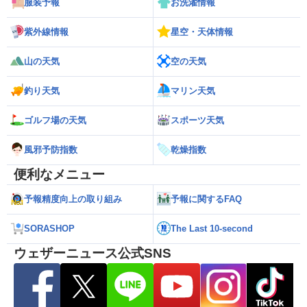
服装予報
お洗濯情報
紫外線情報
星空・天体情報
山の天気
空の天気
釣り天気
マリン天気
ゴルフ場の天気
スポーツ天気
風邪予防指数
乾燥指数
便利なメニュー
予報精度向上の取り組み
予報に関するFAQ
SORASHOP
The Last 10-second
ウェザーニュース公式SNS