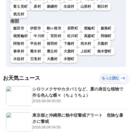
富士見町
原村
麻績村
生坂村
山形村
朝日村
筑北村
南部
飯田市
伊那市
駒ヶ根市
辰野町
箕輪町
飯島町
南箕輪村
中川村
宮田村
松川町
高森町
阿南町
阿智村
平谷村
根羽村
下條村
売木村
天龍村
泰阜村
喬木村
豊丘村
大鹿村
上松町
南木曽町
木祖村
王滝村
大桑村
木曽町
お天気ニュース
もっと読む
シロツメクサやカタバミなど、夏の身近な植物で
作る色んな蝶々（ちょうちょ）
2026.08.09 05:00
東京都と沖縄県に熱中症警戒アラート 危険な暑
さに警戒
2026.08.09 04:50