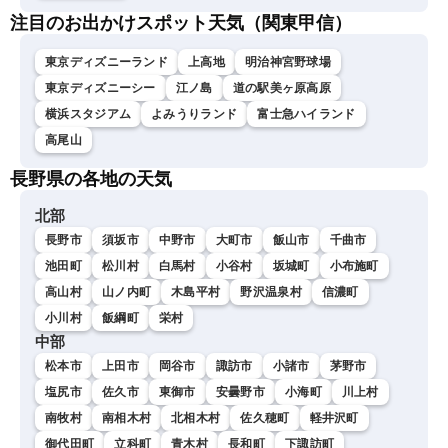
注目のお出かけスポット天気（関東甲信）
東京ディズニーランド
上高地
明治神宮野球場
東京ディズニーシー
江ノ島
道の駅美ヶ原高原
横浜スタジアム
よみうりランド
富士急ハイランド
高尾山
長野県の各地の天気
北部
長野市
須坂市
中野市
大町市
飯山市
千曲市
池田町
松川村
白馬村
小谷村
坂城町
小布施町
高山村
山ノ内町
木島平村
野沢温泉村
信濃町
小川村
飯綱町
栄村
中部
松本市
上田市
岡谷市
諏訪市
小諸市
茅野市
塩尻市
佐久市
東御市
安曇野市
小海町
川上村
南牧村
南相木村
北相木村
佐久穂町
軽井沢町
御代田町
立科町
青木村
長和町
下諏訪町