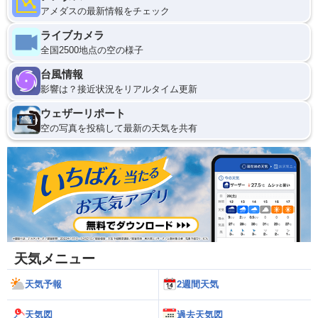
アメダスの最新情報をチェック
ライブカメラ
全国2500地点の空の様子
台風情報
影響は？接近状況をリアルタイム更新
ウェザーリポート
空の写真を投稿して最新の天気を共有
天気メニュー
天気予報
2週間天気
天気図
過去天気図