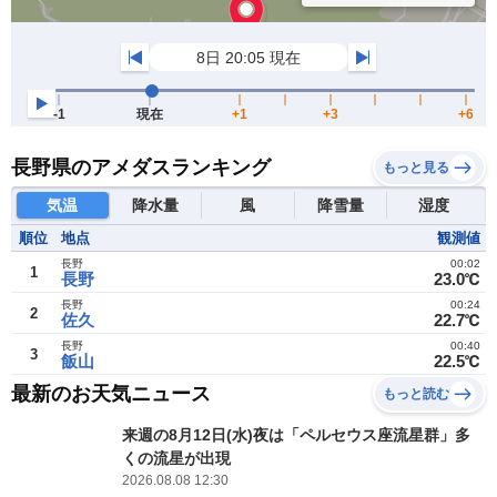
長野県のアメダスランキング
もっと見る
気温
降水量
風
降雪量
湿度
順位
地点
観測値
長野
00:02
1
長野
23.0℃
長野
00:24
2
佐久
22.7℃
長野
00:40
3
飯山
22.5℃
最新のお天気ニュース
もっと読む
来週の8月12日(水)夜は「ペルセウス座流星群」多
くの流星が出現
2026.08.08 12:30