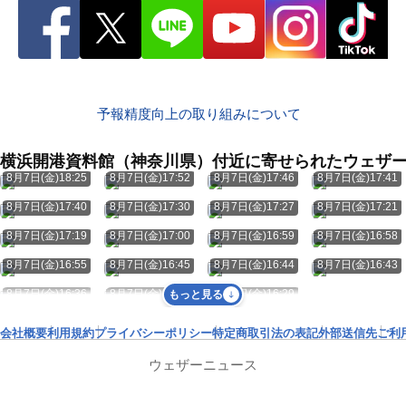
予報精度向上の取り組みについて
横浜開港資料館（神奈川県）付近に寄せられたウェザ
8月7日(金)18:25
8月7日(金)17:52
8月7日(金)17:46
8月7日(金)17:41
8月7日(金)17:40
8月7日(金)17:30
8月7日(金)17:27
8月7日(金)17:21
8月7日(金)17:19
8月7日(金)17:00
8月7日(金)16:59
8月7日(金)16:58
8月7日(金)16:55
8月7日(金)16:45
8月7日(金)16:44
8月7日(金)16:43
8月7日(金)16:36
8月7日(金)16:33
8月7日(金)16:29
もっと見る
会社概要
利用規約
プライバシーポリシー
特定商取引法の表記
外部送信先
ご利
ウェザーニュース