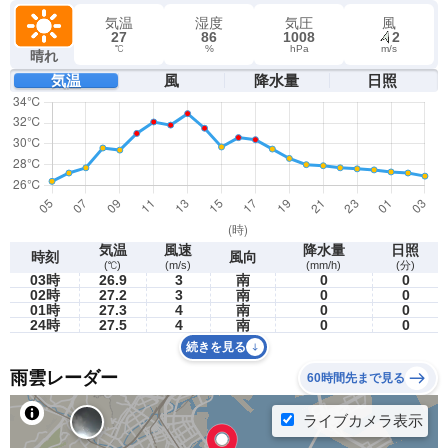
気温
湿度
気圧
風
27
86
1008
2
℃
%
hPa
m/s
晴れ
気温
風
降水量
日照
気温
風速
降水量
日照
時刻
風向
(℃)
(m/s)
(mm/h)
(分)
03時
26.9
3
南
0
0
02時
27.2
3
南
0
0
01時
27.3
4
南
0
0
24時
27.5
4
南
0
0
続きを見る
雨雲レーダー
60時間先まで見る