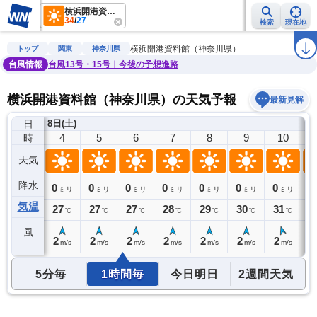
横浜開港資料館（神奈川県）
34
/
27
検索
現在地
雨雲レーダー
台風情報
地震情報
警報・注意報
2週間天気
ラ
横浜開港資料館（神奈川県）
トップ
関東
神奈川県
台風情報
台風13号・15号｜今後の予想進路
横浜開港資料館（神奈川県）の天気予報
最新見解
日
8日(土)
3
4
5
6
7
8
9
10
時
天気
降水
0
0
0
0
0
0
0
0
0
ミリ
ミリ
ミリ
ミリ
ミリ
ミリ
ミリ
ミリ
気温
27
27
27
27
28
29
30
31
3
℃
℃
℃
℃
℃
℃
℃
℃
風
2
2
2
2
2
2
2
2
2
m/s
m/s
m/s
m/s
m/s
m/s
m/s
m/s
5分毎
1時間毎
今日明日
2週間天気