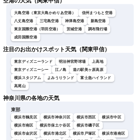
空港の天気（関東甲信）
大島空港（東京大島かめりあ空港）
信州まつもと空港
八丈島空港
三宅島空港
神津島空港
新島空港
東京国際空港（羽田空港）
茨城空港
調布飛行場
成田国際空港
注目のお出かけスポット天気（関東甲信）
東京ディズニーランド
明治神宮野球場
上高地
東京ディズニーシー
江ノ島
道の駅美ヶ原高原
横浜スタジアム
よみうりランド
富士急ハイランド
高尾山
神奈川県の各地の天気
東部
横浜市鶴見区
横浜市神奈川区
横浜市西区
横浜市中区
横浜市南区
横浜市保土ケ谷区
横浜市磯子区
横浜市金沢区
横浜市港北区
横浜市戸塚区
横浜市港南区