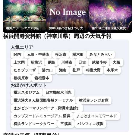
横浜グリーンエクスポ応援 みなとみらいフェスティバル「スカイシンフォニーinヨコハマ presented byコロワイド」
第80回あつぎ鮎まつり大花火大会
第95回土浦全国花火競技大会
横浜開港資料館（神奈川県）周辺の天気予報
人気エリア
関内
元町・中華街
横浜市
桜木町
みなとみらい
上大岡
新横浜
綱島
川崎市
日吉
武蔵小杉
大船
たまプラーザ
溝の口
湘南
登戸
相模大野
本厚木
相模原市
箱根湯本
お出かけスポット
横浜スタジアム
日本郵船氷川丸
横浜港大さん橋国際客船ターミナル
横浜赤レンガ倉庫
まかどシーマリンパーク（附属水族館）
カップヌードルミュージアム 横浜
よこはまコスモワールド
横浜ランドマークタワー
三溪園
パシフィコ横浜