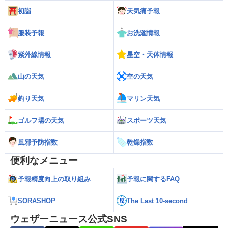
初詣
天気痛予報
服装予報
お洗濯情報
紫外線情報
星空・天体情報
山の天気
空の天気
釣り天気
マリン天気
ゴルフ場の天気
スポーツ天気
風邪予防指数
乾燥指数
便利なメニュー
予報精度向上の取り組み
予報に関するFAQ
SORASHOP
The Last 10-second
ウェザーニュース公式SNS