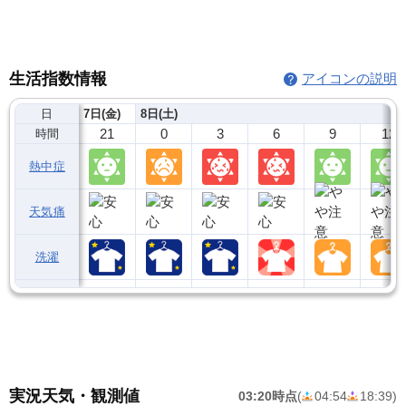
生活指数情報
アイコンの説明
日
7日(金)
8日(土)
21
0
3
6
9
12
時間
熱中症
天気痛
洗濯
実況天気・観測値
03:20時点
(
04:54
18:39
)