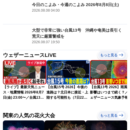
今日のこよみ・今週のこよみ 2026年8月8日(土)
2026.08.08 04:00
大型で非常に強い台風13号 沖縄や奄美は長引く
荒天に厳重警戒を
2026.08.07 19:50
ウェザーニュースLiVE
もっと見る
ライブ放送中
【ライブ】最新天気ニュー
【台風15号 2026】今後の
【台風13号 2026】雨風
ス・地震情報 2026年8月7
進路は？北日本に接近・上
影響はいつまで続く？／
日(金) 23:00〜／台風13号
陸する可能性も（7日22時
ェザーニュース気象予報
の影響長引く 〈ウェザーニ
情報）
解説（7日22時情報）
ュースLiVE・川畑玲〉
関東の人気の花火大会
もっと見る