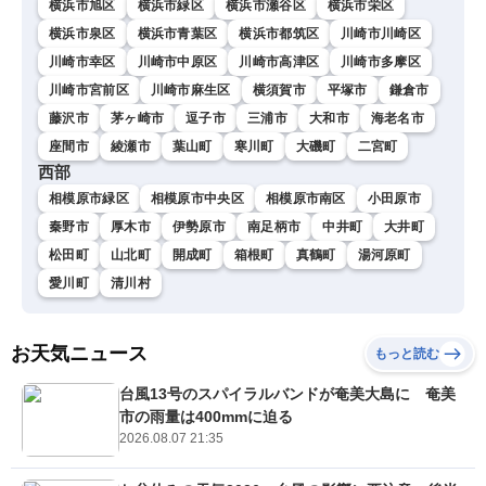
横浜市旭区
横浜市緑区
横浜市瀬谷区
横浜市栄区
横浜市泉区
横浜市青葉区
横浜市都筑区
川崎市川崎区
川崎市幸区
川崎市中原区
川崎市高津区
川崎市多摩区
川崎市宮前区
川崎市麻生区
横須賀市
平塚市
鎌倉市
藤沢市
茅ヶ崎市
逗子市
三浦市
大和市
海老名市
座間市
綾瀬市
葉山町
寒川町
大磯町
二宮町
西部
相模原市緑区
相模原市中央区
相模原市南区
小田原市
秦野市
厚木市
伊勢原市
南足柄市
中井町
大井町
松田町
山北町
開成町
箱根町
真鶴町
湯河原町
愛川町
清川村
お天気ニュース
もっと読む
台風13号のスパイラルバンドが奄美大島に 奄美
市の雨量は400mmに迫る
2026.08.07 21:35