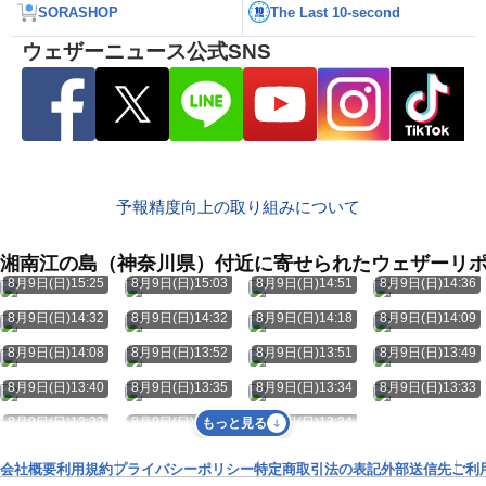
SORASHOP
The Last 10-second
ウェザーニュース公式SNS
予報精度向上の取り組みについて
湘南江の島（神奈川県）付近に寄せられたウェザーリ
8月9日(日)15:25
8月9日(日)15:03
8月9日(日)14:51
8月9日(日)14:36
8月9日(日)14:32
8月9日(日)14:32
8月9日(日)14:18
8月9日(日)14:09
8月9日(日)14:08
8月9日(日)13:52
8月9日(日)13:51
8月9日(日)13:49
8月9日(日)13:40
8月9日(日)13:35
8月9日(日)13:34
8月9日(日)13:33
8月9日(日)13:33
8月9日(日)13:30
8月9日(日)13:24
もっと見る
会社概要
利用規約
プライバシーポリシー
特定商取引法の表記
外部送信先
ご利