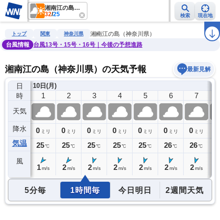
湘南江の島（神奈川県）
32
/
25
検索
現在地
雨雲レーダー
台風情報
地震情報
警報・注意報
2週間天気
ラ
湘南江の島（神奈川県）
トップ
関東
神奈川県
台風情報
台風13号・15号・16号｜今後の予想進路
湘南江の島（神奈川県）の天気予報
最新見解
日
)
10日(月)
0
1
2
3
4
5
6
7
時
天気
降水
0
0
0
0
0
0
0
0
0
ミリ
ミリ
ミリ
ミリ
ミリ
ミリ
ミリ
ミリ
気温
25
25
25
25
25
25
26
26
2
℃
℃
℃
℃
℃
℃
℃
℃
風
1
1
2
2
2
2
2
2
3
m/s
m/s
m/s
m/s
m/s
m/s
m/s
m/s
5分毎
1時間毎
今日明日
2週間天気