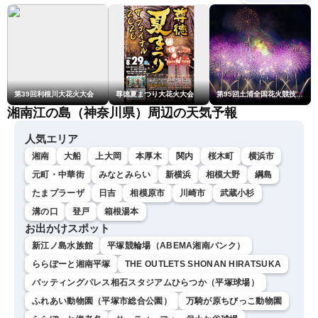
第39回利根川大花火大会
尊徳夏まつり大花火大会
第95回土浦全国花火競技大会
湘南江の島（神奈川県）周辺の天気予報
人気エリア
湘南
大船
上大岡
本厚木
関内
桜木町
横浜市
元町・中華街
みなとみらい
新横浜
相模大野
綱島
たまプラーザ
日吉
相模原市
川崎市
武蔵小杉
溝の口
登戸
箱根湯本
お出かけスポット
新江ノ島水族館
平塚競輪場（ABEMA湘南バンク）
ららぽーと湘南平塚
THE OUTLETS SHONAN HIRATSUKA
バッティングパレス相石スタジアムひらつか（平塚球場）
ふれあい動物園（平塚市総合公園）
万騎が原ちびっこ動物園