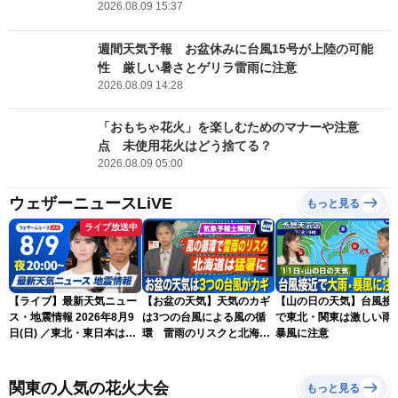
2026.08.09 15:37
週間天気予報 お盆休みに台風15号が上陸の可能
性 厳しい暑さとゲリラ雷雨に注意
2026.08.09 14:28
「おもちゃ花火」を楽しむためのマナーや注意
点 未使用花火はどう捨てる？
2026.08.09 05:00
ウェザーニュースLiVE
もっと見る
ライブ放送中
【ライブ】最新天気ニュー
【お盆の天気】天気のカギ
【山の日の天気】台風接
ス・地震情報 2026年8月9
は3つの台風による風の循
で東北・関東は激しい雨
日(日) ／東北・東日本は急
環 雷雨のリスクと北海道
暴風に注意
な雷雨に注意〈ウェザーニ
は猛暑に
ュースLiVEムーン・駒木結
衣／芳野達郎〉
関東の人気の花火大会
もっと見る