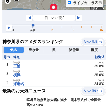
神奈川県のアメダスランキング
もっと見る
気温
降水量
風
降雪量
湿度
順位
地点
観測値
神奈川
00:20
1
三浦
25.8℃
神奈川
00:06
2
横浜
25.0℃
神奈川
00:17
3
海老名
24.8℃
最新のお天気ニュース
もっと読む
猛暑日地点数は大幅に減少 熊本県八代で全国最
高の37.4℃