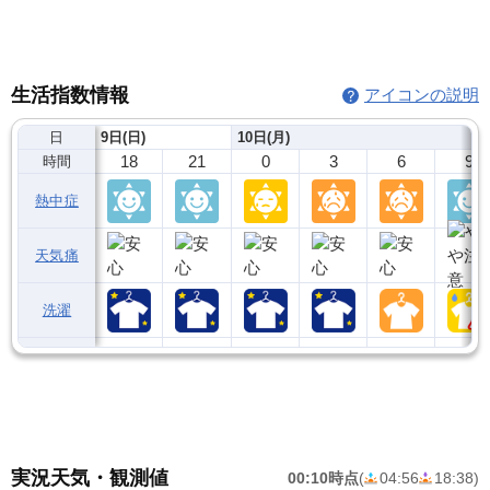
生活指数情報
アイコンの説明
日
9日(日)
10日(月)
18
21
0
3
6
9
時間
熱中症
天気痛
洗濯
実況天気・観測値
00:10時点
(
04:56
18:38
)