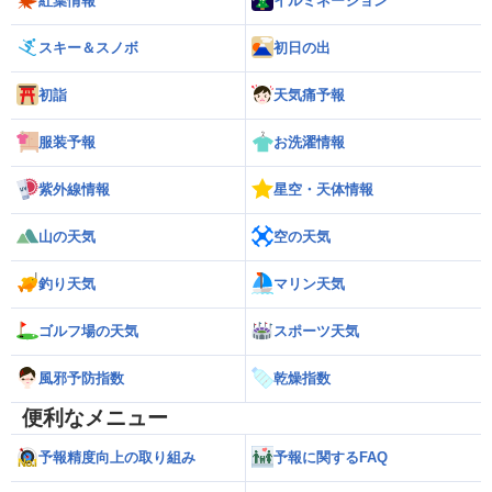
紅葉情報
イルミネーション
スキー＆スノボ
初日の出
初詣
天気痛予報
服装予報
お洗濯情報
紫外線情報
星空・天体情報
山の天気
空の天気
釣り天気
マリン天気
ゴルフ場の天気
スポーツ天気
風邪予防指数
乾燥指数
便利なメニュー
予報精度向上の取り組み
予報に関するFAQ