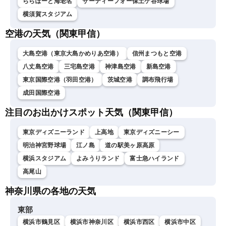
ららぽーと海老名
サーティーフォー保土ケ谷球場
横須賀スタジアム
空港の天気（関東甲信）
大島空港（東京大島かめりあ空港）
信州まつもと空港
八丈島空港
三宅島空港
神津島空港
新島空港
東京国際空港（羽田空港）
茨城空港
調布飛行場
成田国際空港
注目のお出かけスポット天気（関東甲信）
東京ディズニーランド
上高地
東京ディズニーシー
明治神宮野球場
江ノ島
道の駅美ヶ原高原
横浜スタジアム
よみうりランド
富士急ハイランド
高尾山
神奈川県の各地の天気
東部
横浜市鶴見区
横浜市神奈川区
横浜市西区
横浜市中区