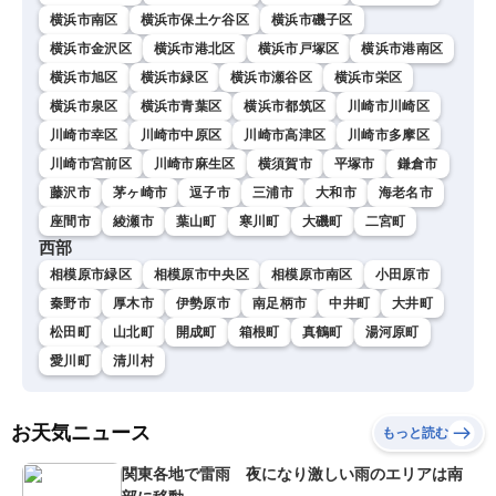
横浜市南区
横浜市保土ケ谷区
横浜市磯子区
横浜市金沢区
横浜市港北区
横浜市戸塚区
横浜市港南区
横浜市旭区
横浜市緑区
横浜市瀬谷区
横浜市栄区
横浜市泉区
横浜市青葉区
横浜市都筑区
川崎市川崎区
川崎市幸区
川崎市中原区
川崎市高津区
川崎市多摩区
川崎市宮前区
川崎市麻生区
横須賀市
平塚市
鎌倉市
藤沢市
茅ヶ崎市
逗子市
三浦市
大和市
海老名市
座間市
綾瀬市
葉山町
寒川町
大磯町
二宮町
西部
相模原市緑区
相模原市中央区
相模原市南区
小田原市
秦野市
厚木市
伊勢原市
南足柄市
中井町
大井町
松田町
山北町
開成町
箱根町
真鶴町
湯河原町
愛川町
清川村
お天気ニュース
もっと読む
関東各地で雷雨 夜になり激しい雨のエリアは南