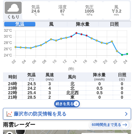
気温
湿度
気圧
風
24.6
87
1005
3.2
℃
%
hPa
m/s
くもり
気温
風
降水量
日照
気温
風速
降水量
日照
時刻
風向
(℃)
(m/s)
(mm/h)
(分)
24時
24.5
3
北
0
0
23時
24.2
4
北
0.5
0
22時
25.4
3
北北西
0.5
0
21時
28.5
2
東
0
0
続きを見る
藤沢市の防災情報を見る
雨雲レーダー
60時間先まで見る