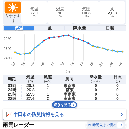
気温
湿度
気圧
風
27.1
90
1008
0.3
うすぐも
℃
%
hPa
m/s
り
気温
風
降水量
日照
気温
風速
降水量
日照
時刻
風向
(℃)
(m/s)
(mm/h)
(分)
01時
26.8
1
東南東
0
0
24時
26.8
1
南東
0
0
23時
27.3
1
南南東
0
0
22時
27.6
2
南南東
0
0
続きを見る
半田市の防災情報を見る
雨雲レーダー
60時間先まで見る