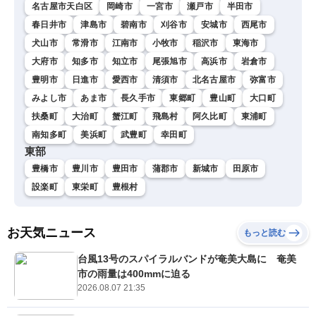
名古屋市天白区
岡崎市
一宮市
瀬戸市
半田市
春日井市
津島市
碧南市
刈谷市
安城市
西尾市
犬山市
常滑市
江南市
小牧市
稲沢市
東海市
大府市
知多市
知立市
尾張旭市
高浜市
岩倉市
豊明市
日進市
愛西市
清須市
北名古屋市
弥富市
みよし市
あま市
長久手市
東郷町
豊山町
大口町
扶桑町
大治町
蟹江町
飛島村
阿久比町
東浦町
南知多町
美浜町
武豊町
幸田町
東部
豊橋市
豊川市
豊田市
蒲郡市
新城市
田原市
設楽町
東栄町
豊根村
お天気ニュース
もっと読む
台風13号のスパイラルバンドが奄美大島に 奄美
市の雨量は400mmに迫る
2026.08.07 21:35