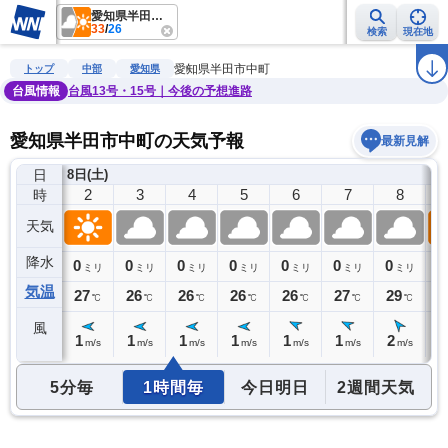
愛知県半田市中町
33
/
26
検索
現在地
雨雲レーダー
台風情報
地震情報
警報・注意報
2週間天気
ラ
愛知県半田市中町
トップ
中部
愛知県
台風情報
台風13号・15号｜今後の予想進路
愛知県半田市中町の天気予報
最新見解
日
8日(土)
1
2
3
4
5
6
7
8
時
天気
降水
0
0
0
0
0
0
0
0
0
ミリ
ミリ
ミリ
ミリ
ミリ
ミリ
ミリ
ミリ
気温
27
27
26
26
26
26
27
29
3
℃
℃
℃
℃
℃
℃
℃
℃
風
1
1
1
1
1
1
1
2
2
m/s
m/s
m/s
m/s
m/s
m/s
m/s
m/s
5分毎
1時間毎
今日明日
2週間天気