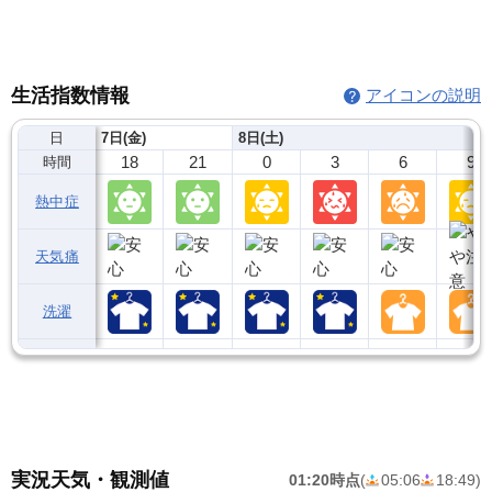
生活指数情報
アイコンの説明
日
7日(金)
8日(土)
18
21
0
3
6
9
時間
熱中症
天気痛
洗濯
実況天気・観測値
01:20時点
(
05:06
18:49
)