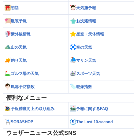
初詣
天気痛予報
服装予報
お洗濯情報
紫外線情報
星空・天体情報
山の天気
空の天気
釣り天気
マリン天気
ゴルフ場の天気
スポーツ天気
風邪予防指数
乾燥指数
便利なメニュー
予報精度向上の取り組み
予報に関するFAQ
SORASHOP
The Last 10-second
ウェザーニュース公式SNS