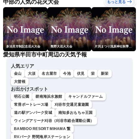
中部の人気の花火大会
もっと見る
多治見市制記念花火大会
熊野大花火大会
片貝まつり浅原神社秋季例大祭奉納大煙火
愛知県半田市中町周辺の天気予報
人気エリア
金山
大須
名古屋市
今池
伏見
栄
新栄
大曽根
お出かけスポット
明石公園
碧南海浜水族館
キャンドルファーム
常滑ボートレース場
刈谷市交通児童遊園
道の駅デンパーク安城
南知多おもちゃ王国
ウィングアリーナ刈谷（刈谷市総合運動公園）
BAMBOO RESORT MIHAMA 繋
RVパーク 野間海岸ステーション