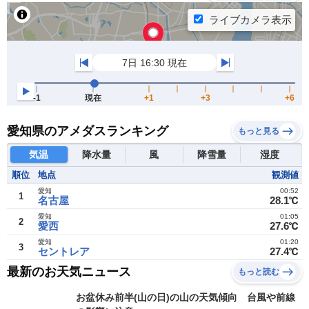
愛知県のアメダスランキング
もっと見る
気温
降水量
風
降雪量
湿度
順位
地点
観測値
愛知
00:52
1
名古屋
28.1℃
愛知
01:05
2
愛西
27.6℃
愛知
01:20
3
セントレア
27.4℃
最新のお天気ニュース
もっと読む
お盆休み前半(山の日)の山の天気傾向 台風や前線