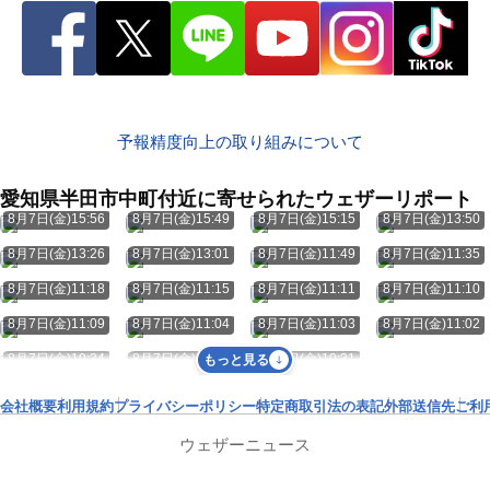
予報精度向上の取り組みについて
愛知県半田市中町付近に寄せられたウェザーリポート
8月7日(金)15:56
8月7日(金)15:49
8月7日(金)15:15
8月7日(金)13:50
8月7日(金)13:26
8月7日(金)13:01
8月7日(金)11:49
8月7日(金)11:35
8月7日(金)11:18
8月7日(金)11:15
8月7日(金)11:11
8月7日(金)11:10
8月7日(金)11:09
8月7日(金)11:04
8月7日(金)11:03
8月7日(金)11:02
8月7日(金)10:34
8月7日(金)10:32
8月7日(金)10:31
もっと見る
会社概要
利用規約
プライバシーポリシー
特定商取引法の表記
外部送信先
ご利
ウェザーニュース