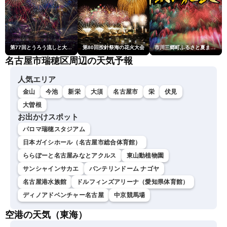
第77回とうろう流しと大花火大会
第80回按針祭海の花火大会
市川三郷町ふるさと夏まつり第38回神明の花火大会
名古屋市瑞穂区周辺の天気予報
人気エリア
金山
今池
新栄
大須
名古屋市
栄
伏見
大曽根
お出かけスポット
パロマ瑞穂スタジアム
日本ガイシホール（名古屋市総合体育館）
ららぽーと名古屋みなとアクルス
東山動植物園
サンシャインサカエ
バンテリンドーム ナゴヤ
名古屋港水族館
ドルフィンズアリーナ（愛知県体育館）
ディノアドベンチャー名古屋
中京競馬場
空港の天気（東海）