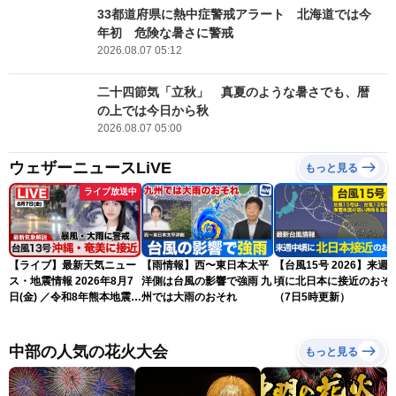
33都道府県に熱中症警戒アラート 北海道では今
年初 危険な暑さに警戒
2026.08.07 05:12
二十四節気「立秋」 真夏のような暑さでも、暦
の上では今日から秋
2026.08.07 05:00
ウェザーニュースLiVE
もっと見る
ライブ放送中
【ライブ】最新天気ニュー
【雨情報】西〜東日本太平
【台風15号 2026】来週
ス・地震情報 2026年8月7
洋側は台風の影響で強雨 九
頃に北日本に接近のおそ
日(金) ／令和8年熊本地震情
州では大雨のおそれ
（7日5時更新）
報 〈ウェザーニュース
LiVEサンシャイン・松本真
央・江川清音／有賀哲夫〉
中部の人気の花火大会
もっと見る