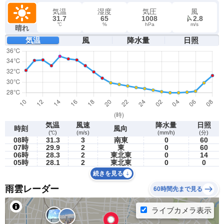
気温
湿度
気圧
風
31.7
65
1008
2.8
℃
%
hPa
m/s
晴れ
気温
風
降水量
日照
気温
風速
降水量
日照
時刻
風向
(℃)
(m/s)
(mm/h)
(分)
08時
31.3
3
南東
0
60
07時
29.9
2
東
0
60
06時
28.3
2
東北東
0
14
05時
28.1
2
東北東
0
0
続きを見る
雨雲レーダー
60時間先まで見る