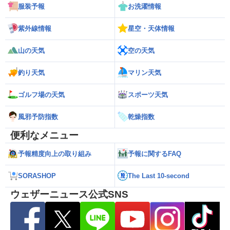
服装予報
お洗濯情報
紫外線情報
星空・天体情報
山の天気
空の天気
釣り天気
マリン天気
ゴルフ場の天気
スポーツ天気
風邪予防指数
乾燥指数
便利なメニュー
予報精度向上の取り組み
予報に関するFAQ
SORASHOP
The Last 10-second
ウェザーニュース公式SNS