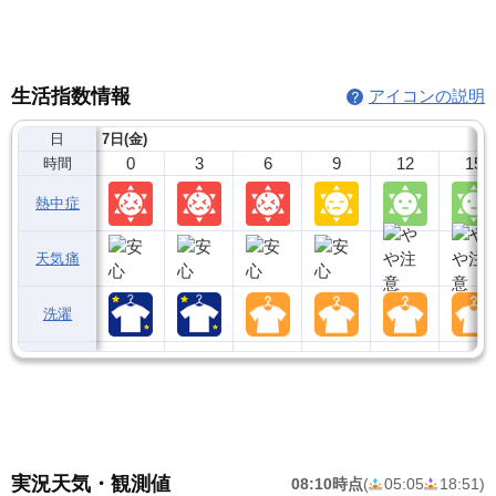
生活指数情報
アイコンの説明
日
7日(金)
0
3
6
9
12
15
時間
熱中症
天気痛
洗濯
実況天気・観測値
08:10時点
(
05:05
18:51
)