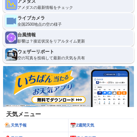
アメダス
アメダスの最新情報をチェック
ライブカメラ
全国2500地点の空の様子
台風情報
影響は？接近状況をリアルタイム更新
ウェザーリポート
空の写真を投稿して最新の天気を共有
天気メニュー
天気予報
2週間天気