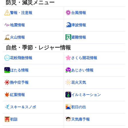
防災・減災メニュー
警報・注意報
台風情報
地震情報
津波情報
火山情報
避難情報
自然・季節・レジャー情報
花粉飛散情報
さくら開花情報
ほたる情報
あじさい情報
熱中症予報
花火天気
紅葉情報
イルミネーション
スキー＆スノボ
初日の出
初詣
天気痛予報