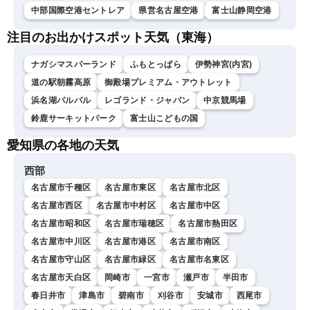
中部国際空港セントレア
県営名古屋空港
富士山静岡空港
注目のお出かけスポット天気（東海）
ナガシマスパーランド
ふもとっぱら
伊勢神宮(内宮)
道の駅朝霧高原
御殿場プレミアム・アウトレット
浜名湖パルパル
レゴランド・ジャパン
中京競馬場
鈴鹿サーキットパーク
富士山こどもの国
愛知県の各地の天気
西部
名古屋市千種区
名古屋市東区
名古屋市北区
名古屋市西区
名古屋市中村区
名古屋市中区
名古屋市昭和区
名古屋市瑞穂区
名古屋市熱田区
名古屋市中川区
名古屋市港区
名古屋市南区
名古屋市守山区
名古屋市緑区
名古屋市名東区
名古屋市天白区
岡崎市
一宮市
瀬戸市
半田市
春日井市
津島市
碧南市
刈谷市
安城市
西尾市