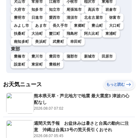
犬山市
常滑市
江南市
小牧市
稲沢市
東海市
大府市
知多市
知立市
尾張旭市
高浜市
岩倉市
豊明市
日進市
愛西市
清須市
北名古屋市
弥富市
みよし市
あま市
長久手市
東郷町
豊山町
大口町
扶桑町
大治町
蟹江町
飛島村
阿久比町
東浦町
南知多町
美浜町
武豊町
幸田町
東部
豊橋市
豊川市
豊田市
蒲郡市
新城市
田原市
設楽町
東栄町
豊根村
お天気ニュース
もっと読む
熊本県天草・芦北地方で地震 最大震度3 津波の心
配なし
2026.08.07 07:02
週間天気予報 お盆休みは暑さと台風の動向に注
意 沖縄は台風13号の荒天長引くおそれ
2026.08.07 05:45