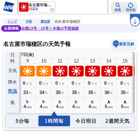
名古屋市瑞穂区
36
/
28
検索
現在地
雨雲レーダー
台風情報
地震情報
警報・注意報
2週間天気
ラ
名古屋市瑞穂区
トップ
中部
愛知県
台風情報
台風13号・15号｜今後の予想進路
名古屋市瑞穂区の天気予報
最新見解
日
7日(金)
8
9
10
11
12
13
14
15
時
天気
降水
0
0
0
0
0
0
0
0
0
ミリ
ミリ
ミリ
ミリ
ミリ
ミリ
ミリ
ミリ
気温
32
33
34
35
35
35
36
35
3
℃
℃
℃
℃
℃
℃
℃
℃
風
3
4
4
4
4
4
5
5
5
m/s
m/s
m/s
m/s
m/s
m/s
m/s
m/s
5分毎
1時間毎
今日明日
2週間天気