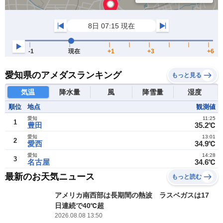
愛知県のアメダスランキング
もっと見る
気温
降水量
風
降雪量
湿度
順位
地点
観測値
愛知
11:25
1
豊田
35.2℃
愛知
13:01
2
愛西
34.9℃
愛知
14:28
3
名古屋
34.6℃
最新のお天気ニュース
もっと読む
アメリカ南西部は長期間の熱波 ラスベガスは17
日連続で40℃超
2026.08.08 13:50