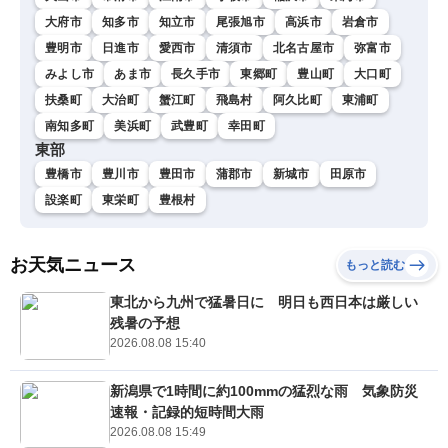
大府市
知多市
知立市
尾張旭市
高浜市
岩倉市
豊明市
日進市
愛西市
清須市
北名古屋市
弥富市
みよし市
あま市
長久手市
東郷町
豊山町
大口町
扶桑町
大治町
蟹江町
飛島村
阿久比町
東浦町
南知多町
美浜町
武豊町
幸田町
東部
豊橋市
豊川市
豊田市
蒲郡市
新城市
田原市
設楽町
東栄町
豊根村
お天気ニュース
もっと読む
東北から九州で猛暑日に 明日も西日本は厳しい
残暑の予想
2026.08.08 15:40
新潟県で1時間に約100mmの猛烈な雨 気象防災
速報・記録的短時間大雨
2026.08.08 15:49