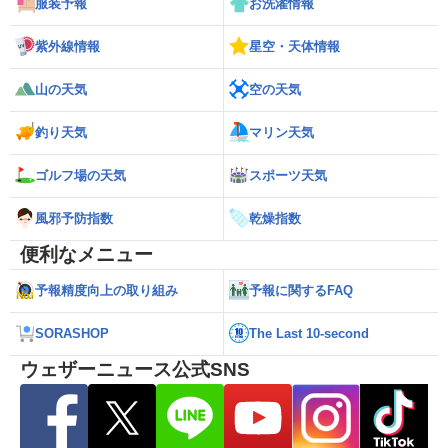
服装予報
お洗濯情報
紫外線情報
星空・天体情報
山の天気
空の天気
釣り天気
マリン天気
ゴルフ場の天気
スポーツ天気
風邪予防指数
乾燥指数
便利なメニュー
予報精度向上の取り組み
予報に関するFAQ
SORASHOP
The Last 10-second
ウェザーニュース公式SNS