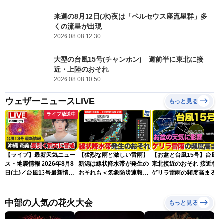
来週の8月12日(水)夜は「ペルセウス座流星群」多
くの流星が出現
2026.08.08 12:30
大型の台風15号(チャンホン) 週前半に東北に接
近・上陸のおそれ
2026.08.08 10:50
ウェザーニュースLiVE
もっと見る
ライブ放送中
【ライブ】最新天気ニュー
【猛烈な雨と激しい雷雨】
【お盆と台風15号】台風
ス・地震情報 2026年8月8
新潟は線状降水帯が発生の
東北接近のおそれ 接近後
日(土)／台風13号最新情
おそれも＜気象防災速報・
ゲリラ雷雨の頻度高まる
報 令和8年熊本地震情報
記録的短時間大雨＞
〈ウェザーニュースLiVEア
フタヌーン・山岸愛梨／芳
中部の人気の花火大会
もっと見る
野達郎〉