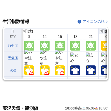
生活指数情報
アイコンの説明
日
8日(土)
9日(日)
9
12
15
18
21
0
時間
熱中症
天気痛
洗濯
実況天気・観測値
16:00時点
(
05:05
18:50
)