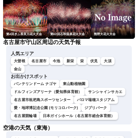
第4回ぎふ長良川花火大会
第62回石和温泉花火大会
熊野大花火大会
名古屋市守山区周辺の天気予報
人気エリア
大曽根
名古屋市
今池
新栄
栄
伏見
大須
金山
お出かけスポット
バンテリンドーム ナゴヤ
東山動植物園
ドルフィンズアリーナ（愛知県体育館）
サンシャインサカエ
名古屋市枇杷島スポーツセンター
パロマ瑞穂スタジアム
愛・地球博記念公園 (モリコロパーク)
ジブリパーク
名古屋競輪場
日本ガイシホール（名古屋市総合体育館）
空港の天気（東海）