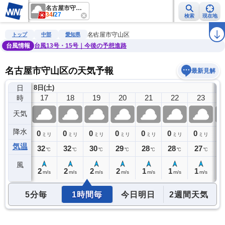
名古屋市守山区
34
/
27
検索
現在地
雨雲レーダー
台風情報
地震情報
警報・注意報
2週間天気
ラ
名古屋市守山区
トップ
中部
愛知県
台風情報
台風13号・15号｜今後の予想進路
名古屋市守山区の天気予報
最新見解
日
8日(土)
9
16
17
18
19
20
21
22
23
時
天気
降水
0
0
0
0
0
0
0
0
0
ミリ
ミリ
ミリ
ミリ
ミリ
ミリ
ミリ
ミリ
気温
33
32
32
30
29
28
28
27
2
℃
℃
℃
℃
℃
℃
℃
℃
風
2
2
2
2
2
1
1
1
1
m/s
m/s
m/s
m/s
m/s
m/s
m/s
m/s
5分毎
1時間毎
今日明日
2週間天気