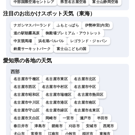
中部国際空港セントレア
県営名古屋空港
富士山静岡空港
注目のお出かけスポット天気（東海）
ナガシマスパーランド
ふもとっぱら
伊勢神宮(内宮)
道の駅朝霧高原
御殿場プレミアム・アウトレット
中京競馬場
浜名湖パルパル
レゴランド・ジャパン
鈴鹿サーキットパーク
富士山こどもの国
愛知県の各地の天気
西部
名古屋市千種区
名古屋市東区
名古屋市北区
名古屋市西区
名古屋市中村区
名古屋市中区
名古屋市昭和区
名古屋市瑞穂区
名古屋市熱田区
名古屋市中川区
名古屋市港区
名古屋市南区
名古屋市守山区
名古屋市緑区
名古屋市名東区
名古屋市天白区
岡崎市
一宮市
瀬戸市
半田市
春日井市
津島市
碧南市
刈谷市
安城市
西尾市
犬山市
常滑市
江南市
小牧市
稲沢市
東海市