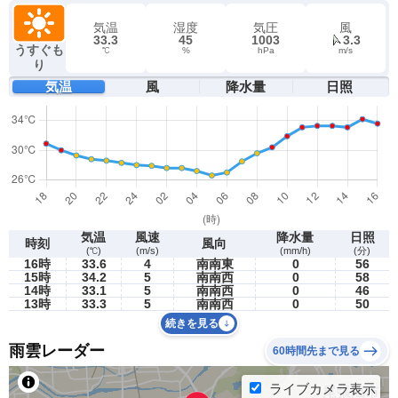
気温
湿度
気圧
風
33.3
45
1003
3.3
うすぐも
℃
%
hPa
m/s
り
気温
風
降水量
日照
気温
風速
降水量
日照
時刻
風向
(℃)
(m/s)
(mm/h)
(分)
16時
33.6
4
南南東
0
56
15時
34.2
5
南南西
0
58
14時
33.1
5
南南西
0
46
13時
33.3
5
南南西
0
50
続きを見る
雨雲レーダー
60時間先まで見る