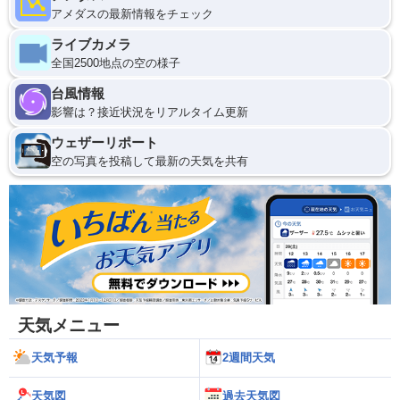
アメダスの最新情報をチェック
ライブカメラ
全国2500地点の空の様子
台風情報
影響は？接近状況をリアルタイム更新
ウェザーリポート
空の写真を投稿して最新の天気を共有
天気メニュー
天気予報
2週間天気
天気図
過去天気図