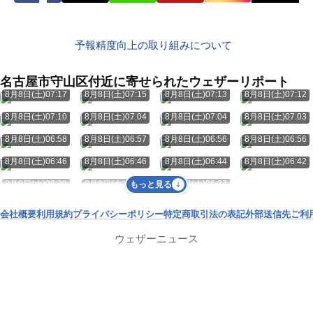
予報精度向上の取り組みについて
名古屋市守山区付近に寄せられたウェザーリポート
8月8日(土)07:17
8月8日(土)07:15
8月8日(土)07:13
8月8日(土)07:12
8月8日(土)07:10
8月8日(土)07:04
8月8日(土)07:04
8月8日(土)07:03
8月8日(土)06:58
8月8日(土)06:57
8月8日(土)06:56
8月8日(土)06:56
8月8日(土)06:46
8月8日(土)06:46
8月8日(土)06:44
8月8日(土)06:42
8月8日(土)06:39
8月8日(土)06:38
8月8日(土)06:37
もっと見る
会社概要
利用規約
プライバシーポリシー
特定商取引法の表記
外部送信先
ご利
ウェザーニュース