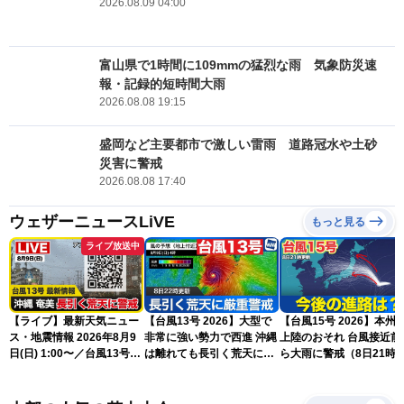
2026.08.09 04:00
富山県で1時間に109mmの猛烈な雨 気象防災速
報・記録的短時間大雨
2026.08.08 19:15
盛岡など主要都市で激しい雷雨 道路冠水や土砂
災害に警戒
2026.08.08 17:40
ウェザーニュースLiVE
もっと見る
ライブ放送中
【ライブ】最新天気ニュー
【台風13号 2026】大型で
【台風15号 2026】本州
ス・地震情報 2026年8月9
非常に強い勢力で西進 沖縄
上陸のおそれ 台風接近前
日(日) 1:00〜／台風13号・
は離れても長引く荒天に厳
ら大雨に警戒（8日21時
15号情報 令和8年熊本地
重警戒(8日22時更新)
新）
震情報〈ウェザーニュース
LiVE〉