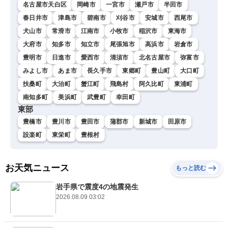
名古屋市天白区
岡崎市
一宮市
瀬戸市
半田市
春日井市
津島市
碧南市
刈谷市
安城市
西尾市
犬山市
常滑市
江南市
小牧市
稲沢市
東海市
大府市
知多市
知立市
尾張旭市
高浜市
岩倉市
豊明市
日進市
愛西市
清須市
北名古屋市
弥富市
みよし市
あま市
長久手市
東郷町
豊山町
大口町
扶桑町
大治町
蟹江町
飛島村
阿久比町
東浦町
南知多町
美浜町
武豊町
幸田町
東部
豊橋市
豊川市
豊田市
蒲郡市
新城市
田原市
設楽町
東栄町
豊根村
お天気ニュース
もっと読む
岩手県で震度4の地震発生
2026.08.09 03:02