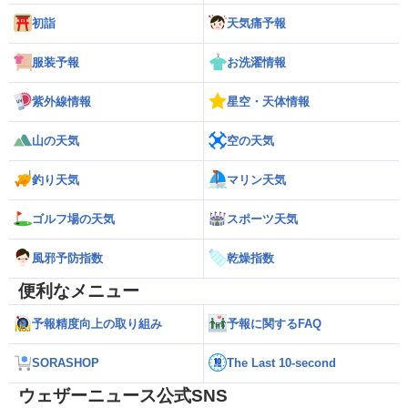
初詣
天気痛予報
服装予報
お洗濯情報
紫外線情報
星空・天体情報
山の天気
空の天気
釣り天気
マリン天気
ゴルフ場の天気
スポーツ天気
風邪予防指数
乾燥指数
便利なメニュー
予報精度向上の取り組み
予報に関するFAQ
SORASHOP
The Last 10-second
ウェザーニュース公式SNS