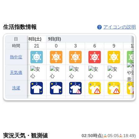
生活指数情報
アイコンの説明
日
8日(土)
9日(日)
21
0
3
6
9
12
時間
熱中症
天気痛
洗濯
実況天気・観測値
02:50時点
(
05:05
18:49
)