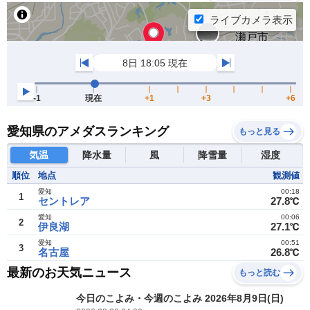
愛知県のアメダスランキング
もっと見る
気温
降水量
風
降雪量
湿度
順位
地点
観測値
愛知
00:18
1
セントレア
27.8℃
愛知
00:06
2
伊良湖
27.1℃
愛知
00:51
3
名古屋
26.8℃
最新のお天気ニュース
もっと読む
今日のこよみ・今週のこよみ 2026年8月9日(日)