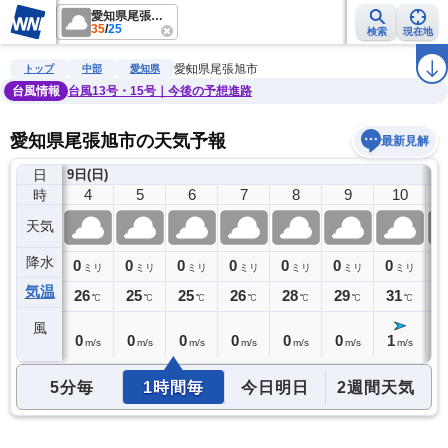
愛知県尾張旭市
35
/
25
検索
現在地
雨雲レーダー
台風情報
地震情報
警報・注意報
2週間天気
ラ
愛知県尾張旭市
トップ
中部
愛知県
台風情報
台風13号・15号｜今後の予想進路
愛知県尾張旭市の天気予報
最新見解
日
9日(日)
3
4
5
6
7
8
9
10
時
天気
降水
0
0
0
0
0
0
0
0
0
ミリ
ミリ
ミリ
ミリ
ミリ
ミリ
ミリ
ミリ
気温
26
26
25
25
26
28
29
31
3
℃
℃
℃
℃
℃
℃
℃
℃
風
0
0
0
0
0
0
0
1
1
m/s
m/s
m/s
m/s
m/s
m/s
m/s
m/s
5分毎
1時間毎
今日明日
2週間天気