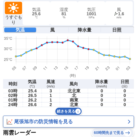
気温
湿度
気圧
風
25.6
81
1001
1.6
うすぐも
℃
%
hPa
m/s
り
気温
風
降水量
日照
気温
風速
降水量
日照
時刻
風向
(℃)
(m/s)
(mm/h)
(分)
03時
25.4
3
北北東
0
0
02時
26.5
1
北
0
0
01時
26.2
1
南東
0
0
24時
26.6
2
北東
0
0
続きを見る
尾張旭市の防災情報を見る
雨雲レーダー
60時間先まで見る