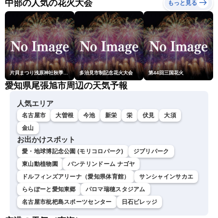
中部の人気の花火大会
もっと見る
片貝まつり浅原神社秋季例大祭奉納大煙火
多治見市制記念花火大会
第44回三国花火
愛知県尾張旭市周辺の天気予報
人気エリア
名古屋市
大曽根
今池
新栄
栄
伏見
大須
金山
お出かけスポット
愛・地球博記念公園 (モリコロパーク)
ジブリパーク
東山動植物園
バンテリンドーム ナゴヤ
ドルフィンズアリーナ（愛知県体育館）
サンシャインサカエ
ららぽーと愛知東郷
パロマ瑞穂スタジアム
名古屋市枇杷島スポーツセンター
日石ビレッジ