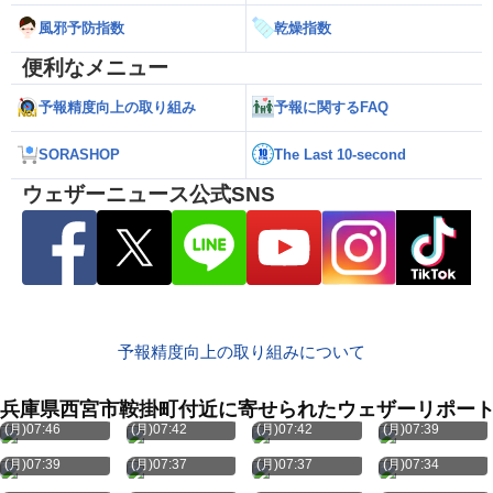
風邪予防指数
乾燥指数
便利なメニュー
予報精度向上の取り組み
予報に関するFAQ
SORASHOP
The Last 10-second
ウェザーニュース公式SNS
予報精度向上の取り組みについて
兵庫県西宮市鞍掛町付近に寄せられたウェザーリポー
8月10日
8月10日
8月10日
8月10日
(月)07:46
(月)07:42
(月)07:42
(月)07:39
8月10日
8月10日
8月10日
8月10日
(月)07:39
(月)07:37
(月)07:37
(月)07:34
8月10日
8月10日
8月10日
8月10日