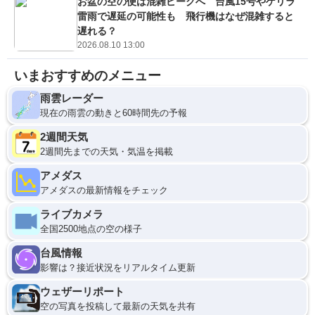
お盆の空の便は混雑ピークへ 台風15号やゲリラ
雷雨で遅延の可能性も 飛行機はなぜ混雑すると
遅れる？
2026.08.10 13:00
いまおすすめのメニュー
雨雲レーダー
現在の雨雲の動きと60時間先の予報
2週間天気
2週間先までの天気・気温を掲載
アメダス
アメダスの最新情報をチェック
ライブカメラ
全国2500地点の空の様子
台風情報
影響は？接近状況をリアルタイム更新
ウェザーリポート
空の写真を投稿して最新の天気を共有