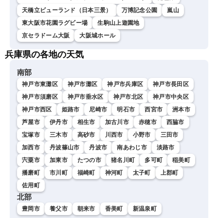
天橋立ビューランド（日本三景）
万博記念公園
嵐山
東大阪市花園ラグビー場
生駒山上遊園地
京セラドーム大阪
大阪城ホール
兵庫県の各地の天気
南部
神戸市東灘区
神戸市灘区
神戸市兵庫区
神戸市長田区
神戸市須磨区
神戸市垂水区
神戸市北区
神戸市中央区
神戸市西区
姫路市
尼崎市
明石市
西宮市
洲本市
芦屋市
伊丹市
相生市
加古川市
赤穂市
西脇市
宝塚市
三木市
高砂市
川西市
小野市
三田市
加西市
丹波篠山市
丹波市
南あわじ市
淡路市
宍粟市
加東市
たつの市
猪名川町
多可町
稲美町
播磨町
市川町
福崎町
神河町
太子町
上郡町
佐用町
北部
豊岡市
養父市
朝来市
香美町
新温泉町