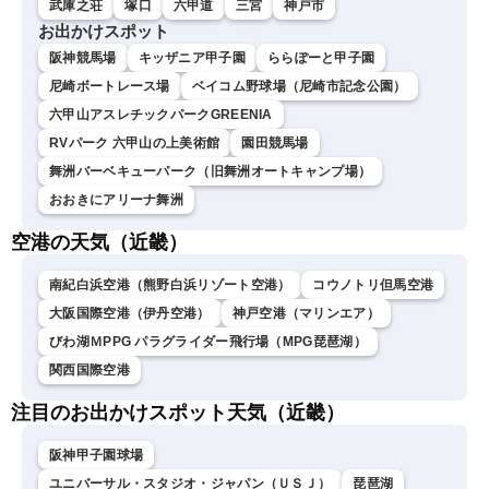
武庫之荘
塚口
六甲道
三宮
神戸市
お出かけスポット
阪神競馬場
キッザニア甲子園
ららぽーと甲子園
尼崎ボートレース場
ベイコム野球場（尼崎市記念公園）
六甲山アスレチックパークGREENIA
RVパーク 六甲山の上美術館
園田競馬場
舞洲バーベキューパーク（旧舞洲オートキャンプ場）
おおきにアリーナ舞洲
空港の天気（近畿）
南紀白浜空港（熊野白浜リゾート空港）
コウノトリ但馬空港
大阪国際空港（伊丹空港）
神戸空港（マリンエア）
びわ湖ＭPPG パラグライダー飛行場（MPG琵琶湖）
関西国際空港
注目のお出かけスポット天気（近畿）
阪神甲子園球場
ユニバーサル・スタジオ・ジャパン（ＵＳＪ）
琵琶湖