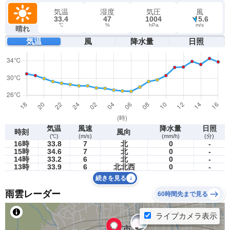
気温
湿度
気圧
風
33.4
47
1004
5.6
℃
%
hPa
m/s
晴れ
気温
風
降水量
日照
気温
風速
降水量
日照
時刻
風向
(℃)
(m/s)
(mm/h)
(分)
16時
33.8
7
北
0
-
15時
34.6
7
北
0
-
14時
33.2
6
北
0
-
13時
33.9
6
北北西
0
-
続きを見る
雨雲レーダー
60時間先まで見る