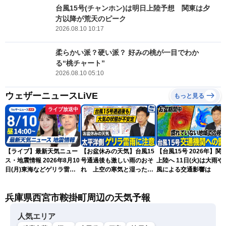
台風15号(チャンホン)は明日上陸予想 関東は夕
方以降が荒天のピーク
2026.08.10 10:17
柔らかい派？硬い派？ 好みの桃が一目でわか
る“桃チャート”
2026.08.10 05:10
ウェザーニュースLiVE
もっと見る
ライブ放送中
【ライブ】最新天気ニュー
【お盆休みの天気】台風15
【台風15号 2026年】関
ス・地震情報 2026年8月10
号通過後も激しい雨のおそ
上陸へ 11日(火)は大雨や
日(月)東海などゲリラ雷雨
れ 上空の寒気と湿った空
風による交通影響は
に注意 東北や関東は早めの
気でゲリラ雷雨に注意
台風対策を〈ウェザーニュ
兵庫県西宮市鞍掛町周辺の天気予報
ースLiVEアフタヌーン・戸
北美月／宇野沢達也〉
人気エリア