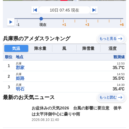
兵庫県のアメダスランキング
もっと見る
気温
降水量
風
降雪量
湿度
順位
地点
観測値
兵庫
12:53
1
郡家
35.7℃
兵庫
14:53
2
姫路
35.5℃
兵庫
14:30
3
明石
35.4℃
最新のお天気ニュース
もっと読む
お盆休みの天気2026 台風の影響に要注意 後半
は太平洋側中心に曇りや雨
2026.08.10 11:40