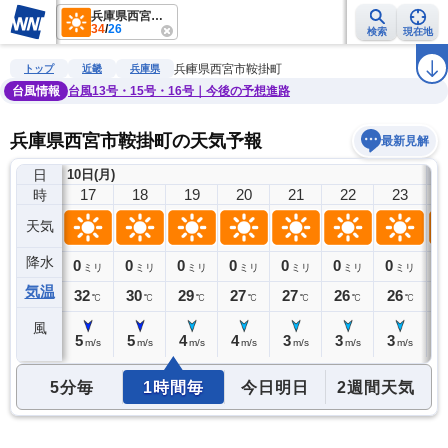
兵庫県西宮市鞍掛町
34
/
26
検索
現在地
雨雲レーダー
台風情報
地震情報
警報・注意報
2週間天気
ラ
兵庫県西宮市鞍掛町
トップ
近畿
兵庫県
台風情報
台風13号・15号・16号｜今後の予想進路
兵庫県西宮市鞍掛町の天気予報
最新見解
日
10日(月)
11
16
17
18
19
20
21
22
23
時
天気
降水
0
0
0
0
0
0
0
0
0
ミリ
ミリ
ミリ
ミリ
ミリ
ミリ
ミリ
ミリ
気温
33
32
30
29
27
27
26
26
2
℃
℃
℃
℃
℃
℃
℃
℃
風
5
5
5
4
4
3
3
3
3
m/s
m/s
m/s
m/s
m/s
m/s
m/s
m/s
5分毎
1時間毎
今日明日
2週間天気