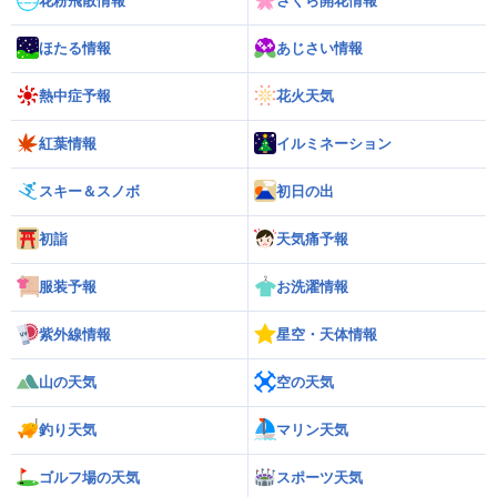
花粉飛散情報
さくら開花情報
ほたる情報
あじさい情報
熱中症予報
花火天気
紅葉情報
イルミネーション
スキー＆スノボ
初日の出
初詣
天気痛予報
服装予報
お洗濯情報
紫外線情報
星空・天体情報
山の天気
空の天気
釣り天気
マリン天気
ゴルフ場の天気
スポーツ天気