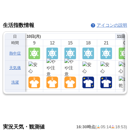
生活指数情報
アイコンの説明
日
10日(月)
11日(火
9
12
15
18
21
0
時間
熱中症
天気痛
洗濯
実況天気・観測値
16:30時点
(
05:14
18:53
)