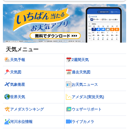
天気メニュー
天気予報
2週間天気
天気図
過去天気図
気象衛星
お天気ニュース
世界天気
アメダス(実況天気)
アメダスランキング
ウェザーリポート
河川水位情報
ライブカメラ