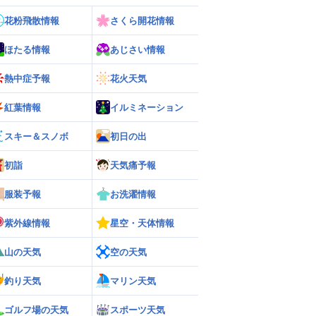
花粉飛散情報
さくら開花情報
ほたる情報
あじさい情報
熱中症予報
花火天気
紅葉情報
イルミネーション
スキー＆スノボ
初日の出
初詣
天気痛予報
服装予報
お洗濯情報
紫外線情報
星空・天体情報
山の天気
空の天気
釣り天気
マリン天気
ゴルフ場の天気
スポーツ天気