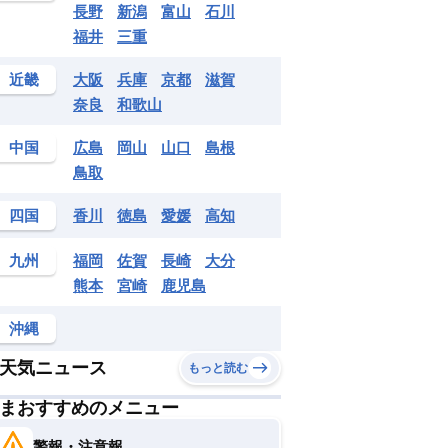
長野
新潟
富山
石川
福井
三重
近畿
大阪
兵庫
京都
滋賀
奈良
和歌山
中国
広島
岡山
山口
島根
鳥取
四国
香川
徳島
愛媛
高知
九州
福岡
佐賀
長崎
大分
熊本
宮崎
鹿児島
沖縄
天気ニュース
もっと読む
まおすすめのメニュー
警報・注意報