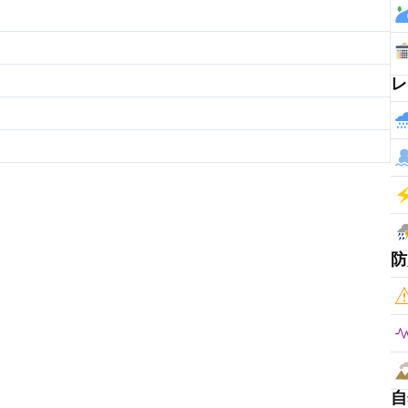
レ
防
自