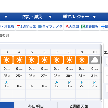
防災・減災
季節/レジャー
報・注意報
2週間天気
ライブカメラ
天気図
避難情報
倶楽部
3
4
5
6
7
8
9
10
エ
1
0
0
0
0
0
0
0
0
0
mm
mm
mm
mm
mm
mm
mm
mm
25
25
26
27
28
30
31
31
32
℃
℃
℃
℃
℃
℃
℃
℃
1
0
0
0
1
1
2
3
3
m
m
m
m
m
m
m
m
今日明日
2週間天気