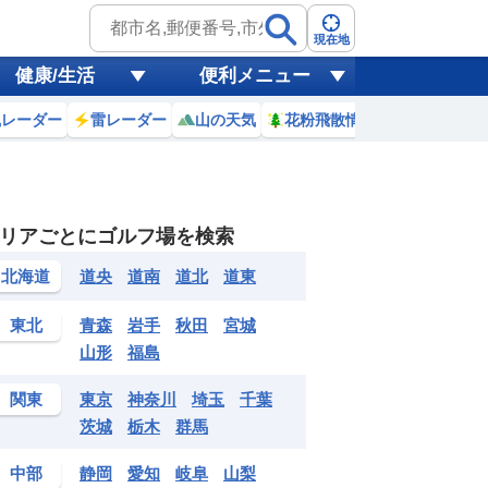
現在地
健康/生活
便利メニュー
風レーダー
雷レーダー
山の天気
花粉飛散情報
世界天気
リアごとにゴルフ場を検索
1
12
13
14
15
16
17
18
19
北海道
道央
道南
道北
道東
0
0
0
0
0
0
0
0
mm
mm
mm
mm
mm
mm
mm
mm
mm
東北
青森
岩手
秋田
宮城
32
33
33
34
34
33
33
32
℃
℃
℃
℃
℃
℃
℃
℃
℃
山形
福島
3
3
3
3
3
2
0
2
m
m
m
m
m
m
m
m
m
関東
東京
神奈川
埼玉
千葉
茨城
栃木
群馬
中部
静岡
愛知
岐阜
山梨