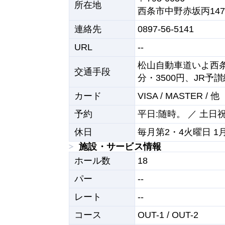
所在地
西条市中野赤坂丙147
連絡先
0897-56-5141
URL
--
松山自動車道いよ西条
交通手段
分・3500円、JR予
カード
VISA / MASTER / 他
予約
平日:随時。 ／ 土日
休日
毎月第2・4火曜日 1
施設・サービス情報
ホール数
18
パー
--
レート
--
コース
OUT-1 / OUT-2