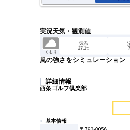
実況天気・観測値
気温
27.1
℃
くもり
風の強さをシミュレーション
詳細情報
西条ゴルフ倶楽部
基本情報
〒793-0056
