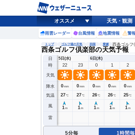
オススメ
天気・観測
雨雲レーダー
台風情報
地震情報
警
西条ゴルフ
トップ
ゴルフ場の天気
四国
愛媛
西条ゴルフ倶楽部の天気予報
日
5日(水)
6日(木)
22
23
0
1
2
時
天気
0
0
0
0
0
降水
mm
mm
mm
mm
mm
27
27
26
26
25
気温
℃
℃
℃
℃
℃
風
1
1
1
1
1
m
m
m
m
m
雷
5分毎
1時間毎