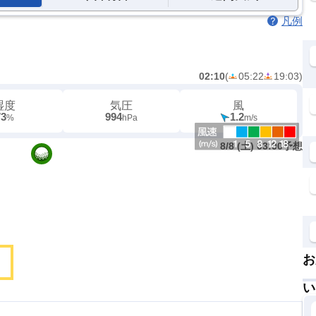
凡例
02:10
(
05:22
19:03
)
湿度
気圧
風
73
994
1.2
%
hPa
m/s
8/8 (土) 03:00予想
お
い