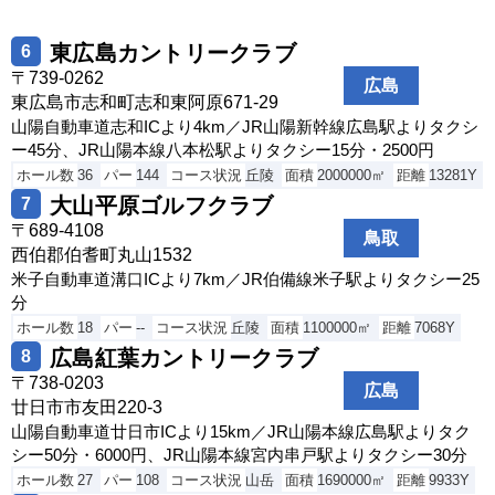
東広島カントリークラブ
6
〒739-0262
広島
東広島市志和町志和東阿原671-29
山陽自動車道志和ICより4km／JR山陽新幹線広島駅よりタクシ
ー45分、JR山陽本線八本松駅よりタクシー15分・2500円
ホール数
36
パー
144
コース状況
丘陵
面積
2000000㎡
距離
13281Y
大山平原ゴルフクラブ
7
〒689-4108
鳥取
西伯郡伯耆町丸山1532
米子自動車道溝口ICより7km／JR伯備線米子駅よりタクシー25
分
ホール数
18
パー
--
コース状況
丘陵
面積
1100000㎡
距離
7068Y
広島紅葉カントリークラブ
8
〒738-0203
広島
廿日市市友田220-3
山陽自動車道廿日市ICより15km／JR山陽本線広島駅よりタク
シー50分・6000円、JR山陽本線宮内串戸駅よりタクシー30分
ホール数
27
パー
108
コース状況
山岳
面積
1690000㎡
距離
9933Y