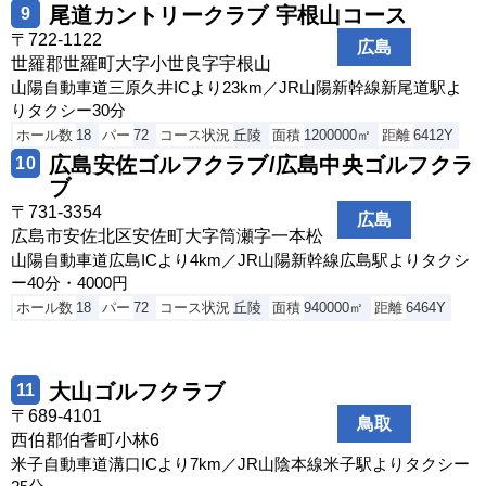
尾道カントリークラブ 宇根山コース
9
〒722-1122
広島
世羅郡世羅町大字小世良字宇根山
山陽自動車道三原久井ICより23km／JR山陽新幹線新尾道駅よ
りタクシー30分
ホール数
18
パー
72
コース状況
丘陵
面積
1200000㎡
距離
6412Y
広島安佐ゴルフクラブ/広島中央ゴルフクラ
10
ブ
〒731-3354
広島
広島市安佐北区安佐町大字筒瀬字一本松
山陽自動車道広島ICより4km／JR山陽新幹線広島駅よりタクシ
ー40分・4000円
ホール数
18
パー
72
コース状況
丘陵
面積
940000㎡
距離
6464Y
大山ゴルフクラブ
11
〒689-4101
鳥取
西伯郡伯耆町小林6
米子自動車道溝口ICより7km／JR山陰本線米子駅よりタクシー