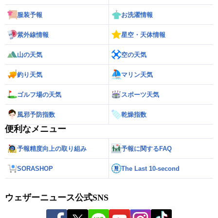
服装予報
お洗濯情報
紫外線情報
星空・天体情報
山の天気
空の天気
釣り天気
マリン天気
ゴルフ場の天気
スポーツ天気
風邪予防指数
乾燥指数
便利なメニュー
予報精度向上の取り組み
予報に関するFAQ
SORASHOP
The Last 10-second
ウェザーニュース公式SNS