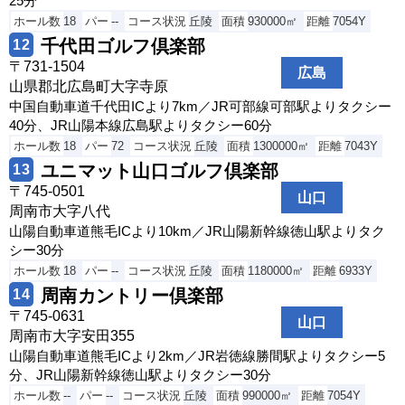
25分
ホール数
18
パー
--
コース状況
丘陵
面積
930000㎡
距離
7054Y
千代田ゴルフ倶楽部
12
〒731-1504
広島
山県郡北広島町大字寺原
中国自動車道千代田ICより7km／JR可部線可部駅よりタクシー
40分、JR山陽本線広島駅よりタクシー60分
ホール数
18
パー
72
コース状況
丘陵
面積
1300000㎡
距離
7043Y
ユニマット山口ゴルフ倶楽部
13
〒745-0501
山口
周南市大字八代
山陽自動車道熊毛ICより10km／JR山陽新幹線徳山駅よりタク
シー30分
ホール数
18
パー
--
コース状況
丘陵
面積
1180000㎡
距離
6933Y
周南カントリー倶楽部
14
〒745-0631
山口
周南市大字安田355
山陽自動車道熊毛ICより2km／JR岩徳線勝間駅よりタクシー5
分、JR山陽新幹線徳山駅よりタクシー30分
ホール数
--
パー
--
コース状況
丘陵
面積
990000㎡
距離
7054Y