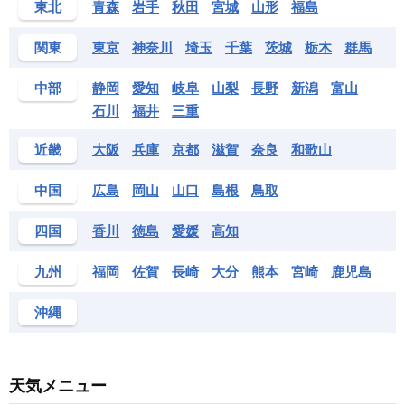
東北
青森
岩手
秋田
宮城
山形
福島
関東
東京
神奈川
埼玉
千葉
茨城
栃木
群馬
中部
静岡
愛知
岐阜
山梨
長野
新潟
富山
石川
福井
三重
近畿
大阪
兵庫
京都
滋賀
奈良
和歌山
中国
広島
岡山
山口
島根
鳥取
四国
香川
徳島
愛媛
高知
九州
福岡
佐賀
長崎
大分
熊本
宮崎
鹿児島
沖縄
天気メニュー