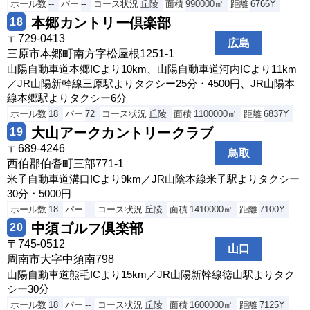
ホール数
--
パー
--
コース状況
丘陵
面積
990000㎡
距離
6766Y
本郷カントリー倶楽部
18
〒729-0413
広島
三原市本郷町南方字松屋根1251-1
山陽自動車道本郷ICより10km、山陽自動車道河内ICより11km
／JR山陽新幹線三原駅よりタクシー25分・4500円、JR山陽本
線本郷駅よりタクシー6分
ホール数
18
パー
72
コース状況
丘陵
面積
1100000㎡
距離
6837Y
大山アークカントリークラブ
19
〒689-4246
鳥取
西伯郡伯耆町三部771-1
米子自動車道溝口ICより9km／JR山陰本線米子駅よりタクシー
30分・5000円
ホール数
18
パー
--
コース状況
丘陵
面積
1410000㎡
距離
7100Y
中須ゴルフ倶楽部
20
〒745-0512
山口
周南市大字中須南798
山陽自動車道熊毛ICより15km／JR山陽新幹線徳山駅よりタク
シー30分
ホール数
18
パー
--
コース状況
丘陵
面積
1600000㎡
距離
7125Y