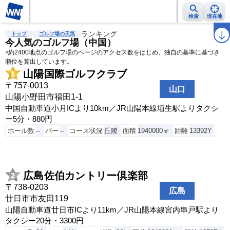
検索
現在地
雨雲レーダー
台風情報
ランキング
地震情報
警報・注意報
2週間天気
ラ
トップ
ゴルフ場の天気
今人気のゴルフ場（中国）
※約2400地点のゴルフ場のページのアクセス数をはじめ、独自の基準に基づき
順位を算出しています。
山陽国際ゴルフクラブ
〒757-0013
山口
山陽小野田市福田1-1
中国自動車道小月ICより10km／JR山陽本線埴生駅よりタクシ
ー5分・880円
ホール数
--
パー
--
コース状況
丘陵
面積
1940000㎡
距離
13392Y
広島佐伯カントリー倶楽部
〒738-0203
広島
廿日市市友田119
山陽自動車道廿日市ICより11km／JR山陽本線宮内串戸駅より
タクシー20分・3300円