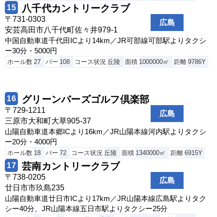
八千代カントリークラブ
15
〒731-0303
広島
安芸高田市八千代町佐々井979-1
中国自動車道千代田ICより14km／JR可部線可部駅よりタクシ
ー30分・5000円
ホール数
27
パー
108
コース状況
丘陵
面積
1000000㎡
距離
9786Y
グリーンバーズゴルフ倶楽部
16
〒729-1211
広島
三原市大和町大草905-37
山陽自動車道本郷ICより16km／JR山陽本線河内駅よりタクシ
ー20分・4000円
ホール数
18
パー
72
コース状況
丘陵
面積
1340000㎡
距離
6915Y
芸南カントリークラブ
17
〒738-0205
広島
廿日市市玖島235
山陽自動車道廿日市ICより17km／JR山陽本線広島駅よりタク
シー40分、JR山陽本線五日市駅よりタクシー25分