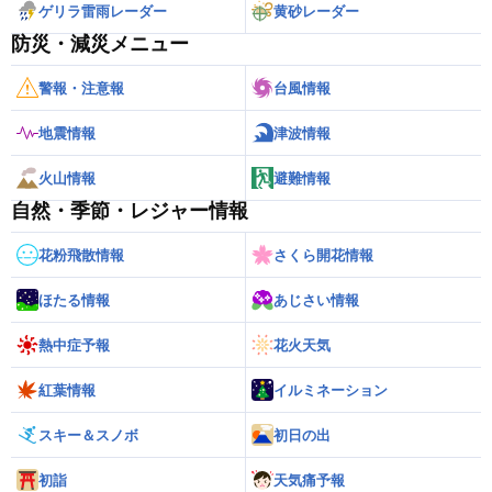
ゲリラ雷雨レーダー
黄砂レーダー
防災・減災メニュー
警報・注意報
台風情報
地震情報
津波情報
火山情報
避難情報
自然・季節・レジャー情報
花粉飛散情報
さくら開花情報
ほたる情報
あじさい情報
熱中症予報
花火天気
紅葉情報
イルミネーション
スキー＆スノボ
初日の出
初詣
天気痛予報