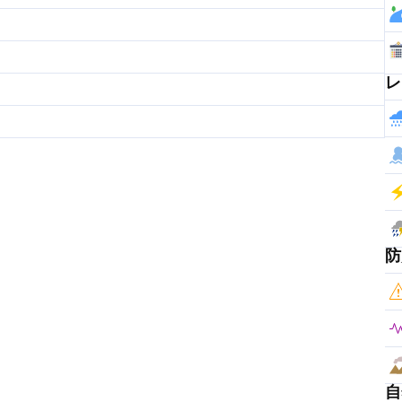
レ
防
自