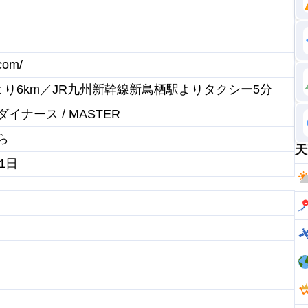
.com/
より6km／JR九州新幹線新鳥栖駅よりタクシー5分
X / ダイナース / MASTER
ら
天
1日