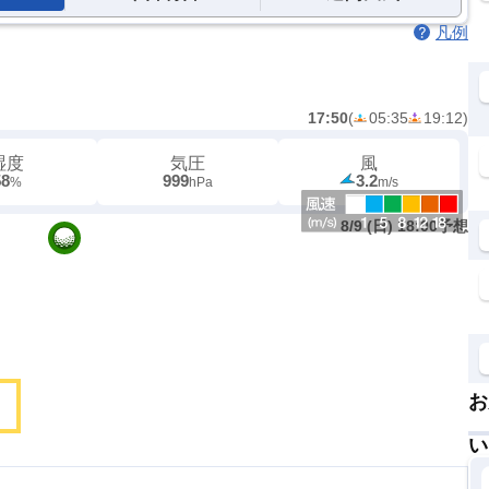
凡例
17:50
(
05:35
19:12
)
湿度
気圧
風
58
999
3.2
%
hPa
m/s
8/9 (日) 18:00予想
お
い