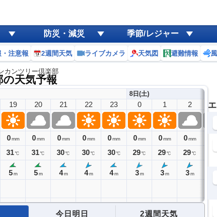
防災・減災
季節/レジャー
報・注意報
2週間天気
ライブカメラ
天気図
避難情報
ンカンツリー倶楽部
部の天気予報
8日(土)
19
20
21
22
23
0
1
2
エ
3
0
0
0
0
0
0
0
0
0
mm
mm
mm
mm
mm
mm
mm
mm
31
31
30
30
30
29
29
29
28
℃
℃
℃
℃
℃
℃
℃
℃
5
5
4
4
4
3
3
3
2
m
m
m
m
m
m
m
m
今日明日
2週間天気