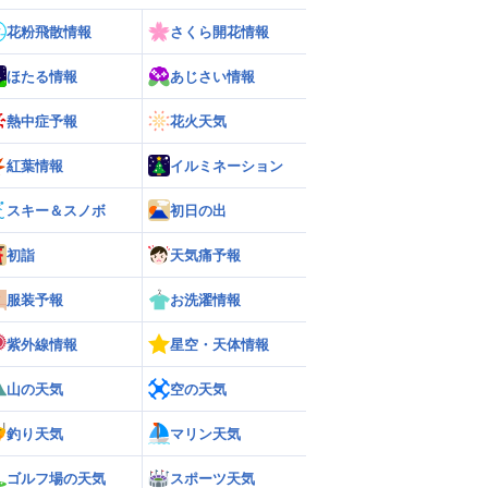
花粉飛散情報
さくら開花情報
ほたる情報
あじさい情報
熱中症予報
花火天気
紅葉情報
イルミネーション
スキー＆スノボ
初日の出
初詣
天気痛予報
服装予報
お洗濯情報
紫外線情報
星空・天体情報
山の天気
空の天気
釣り天気
マリン天気
ゴルフ場の天気
スポーツ天気