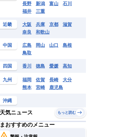
長野
新潟
富山
石川
福井
三重
近畿
大阪
兵庫
京都
滋賀
奈良
和歌山
中国
広島
岡山
山口
島根
鳥取
四国
香川
徳島
愛媛
高知
九州
福岡
佐賀
長崎
大分
熊本
宮崎
鹿児島
沖縄
天気ニュース
もっと読む
まおすすめのメニュー
警報・注意報