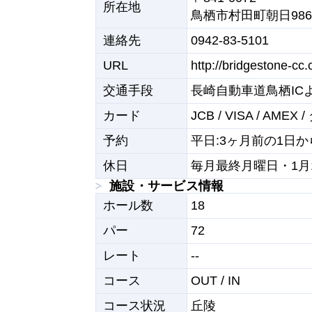
所在地
鳥栖市村田町朝日986
連絡先
0942-83-5101
URL
http://bridgestone-cc
交通手段
長崎自動車道鳥栖IC
カード
JCB / VISA / AME
予約
平日:3ヶ月前の1日か
休日
毎月最終月曜日・1月
施設・サービス情報
ホール数
18
パー
72
レート
--
コース
OUT / IN
コース状況
丘陵