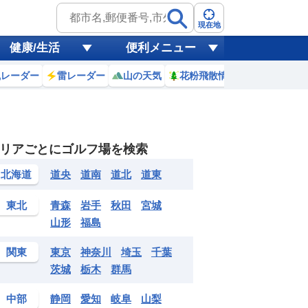
現在地
健康/生活
便利メニュー
風レーダー
雷レーダー
山の天気
花粉飛散情報
世界天気
リアごとにゴルフ場を検索
4
5
6
7
8
9
10
11
北海道
道央
道南
道北
道東
0
0
0
0
0
0
0
0
mm
mm
mm
mm
mm
mm
mm
mm
mm
東北
青森
岩手
秋田
宮城
28
28
28
30
31
31
32
33
℃
℃
℃
℃
℃
℃
℃
℃
℃
山形
福島
3
3
4
4
5
6
6
6
m
m
m
m
m
m
m
m
m
関東
東京
神奈川
埼玉
千葉
茨城
栃木
群馬
中部
静岡
愛知
岐阜
山梨