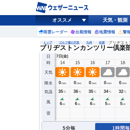
オススメ
天気・観測
雨雲レーダー
台風情報
地震情報
警
ブリヂスト
トップ
ゴルフ場の天気
九州
佐賀
ブリヂストンカンツリー倶楽
日
7日(金)
14
15
16
17
18
時
天気
0
0
0
0
0
降水
mm
mm
mm
mm
mm
35
36
35
34
32
気温
℃
℃
℃
℃
℃
風
6
6
6
5
5
m
m
m
m
m
雷
5分毎
1時間毎