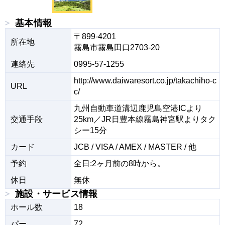
基本情報
〒899-4201

所在地
霧島市霧島田口2703-20
連絡先
0995-57-1255
http://www.daiwaresort.co.jp/takachiho-c
URL
c/
九州自動車道溝辺鹿児島空港ICより
交通手段
25km／JR日豊本線霧島神宮駅よりタク
シー15分
カード
JCB / VISA / AMEX / MASTER / 他
予約
全日:2ヶ月前の8時から。
休日
無休
施設・サービス情報
ホール数
18
パー
72