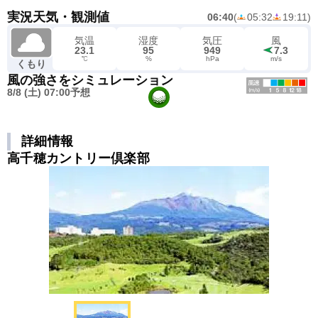
実況天気・観測値
06:40
(
05:32
19:11
)
気温
湿度
気圧
風
23.1
95
949
7.3
℃
%
hPa
m/s
くもり
風の強さをシミュレーション
8/8 (土) 07:00予想
詳細情報
高千穂カントリー倶楽部