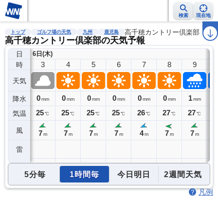
検索
現在地
雨雲レーダー
台風情報
地震情報
高千穂カントリー倶楽部
警報・注意報
2週間天気
ラ
トップ
ゴルフ場の天気
九州
鹿児島
高千穂カントリー倶楽部の天気予報
日
6日(木)
3
4
5
6
7
8
9
時
天気
0
0
0
0
0
0
1
1
降水
mm
mm
mm
mm
mm
mm
mm
25
25
25
25
26
27
27
2
気温
℃
℃
℃
℃
℃
℃
℃
風
7
7
7
7
4
7
7
m
m
m
m
m
m
m
雷
5分毎
1時間毎
今日明日
2週間天気
凡例