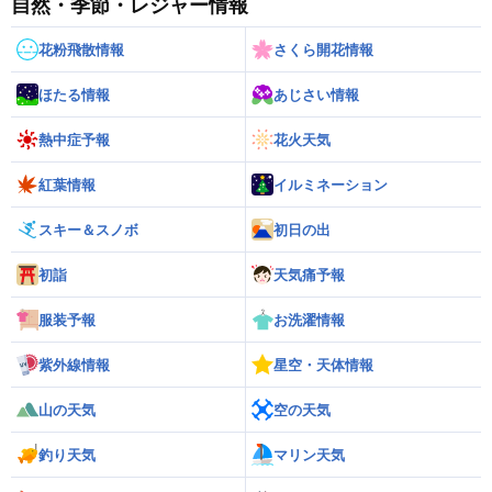
自然・季節・レジャー情報
花粉飛散情報
さくら開花情報
ほたる情報
あじさい情報
熱中症予報
花火天気
紅葉情報
イルミネーション
スキー＆スノボ
初日の出
初詣
天気痛予報
服装予報
お洗濯情報
紫外線情報
星空・天体情報
山の天気
空の天気
釣り天気
マリン天気