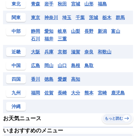
東北
青森
岩手
秋田
宮城
山形
福島
関東
東京
神奈川
埼玉
千葉
茨城
栃木
群馬
中部
静岡
愛知
岐阜
山梨
長野
新潟
富山
石川
福井
三重
近畿
大阪
兵庫
京都
滋賀
奈良
和歌山
中国
広島
岡山
山口
島根
鳥取
四国
香川
徳島
愛媛
高知
九州
福岡
佐賀
長崎
大分
熊本
宮崎
鹿児島
沖縄
お天気ニュース
もっと読む
いまおすすめのメニュー