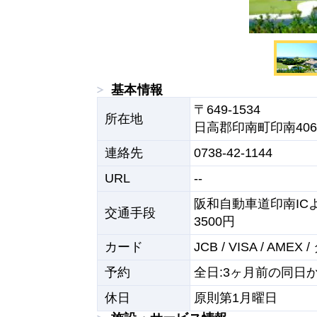
基本情報
〒649-1534

所在地
日高郡印南町印南4064
連絡先
0738-42-1144
URL
--
阪和自動車道印南IC
交通手段
3500円
カード
JCB / VISA / AMEX
予約
全日:3ヶ月前の同日
休日
原則第1月曜日