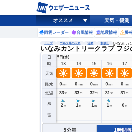
オススメ
天気・観測
雨雲レーダー
台風情報
地震情報
警
いなみカ
トップ
ゴルフ場の天気
近畿
和歌山
いなみカントリークラブ フジ
日
5日(水)
13
14
15
16
17
時
天気
0
0
0
0
0
降水
mm
mm
mm
mm
mm
33
33
32
31
31
気温
℃
℃
℃
℃
℃
風
2
1
1
1
0
m
m
m
m
m
雷
5分毎
1時間毎