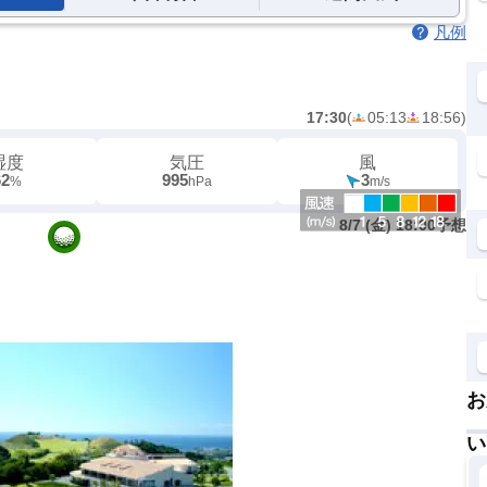
凡例
17:30
(
05:13
18:56
)
湿度
気圧
風
62
995
3
%
hPa
m/s
8/7 (金) 18:00予想
お
い