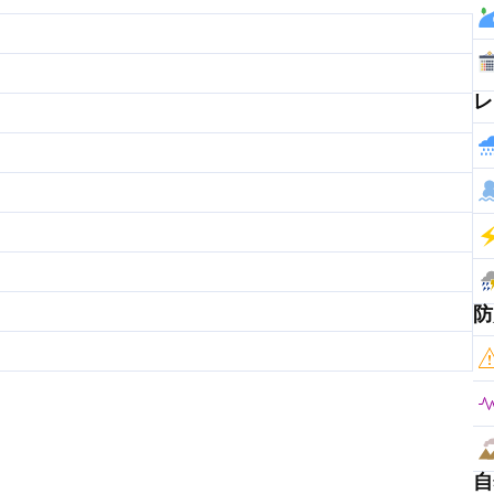
レ
防
自