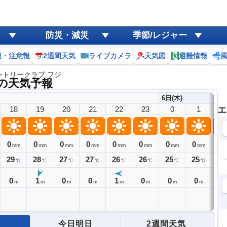
防災・減災
季節/レジャー
報・注意報
2週間天気
ライブカメラ
天気図
避難情報
ントリークラブ フジ
の天気予報
6日(木)
18
19
20
21
22
23
0
1
エ
2
0
0
0
0
0
0
0
0
0
mm
mm
mm
mm
mm
mm
mm
mm
29
28
27
27
26
26
25
25
25
℃
℃
℃
℃
℃
℃
℃
℃
0
1
0
0
1
0
0
0
0
m
m
m
m
m
m
m
m
今日明日
2週間天気