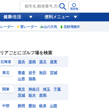
現在地
健康/生活
便利メニュー
風レーダー
雷レーダー
山の天気
花粉飛散情報
世界天気
リアごとにゴルフ場を検索
3
4
5
6
7
8
9
10
北海道
道央
道南
道北
道東
0
0
0
0
0
0
0
0
mm
mm
mm
mm
mm
mm
mm
mm
mm
東北
青森
岩手
秋田
宮城
25
25
24
25
28
30
31
32
℃
℃
℃
℃
℃
℃
℃
℃
℃
山形
福島
0
1
1
0
0
2
2
3
m
m
m
m
m
m
m
m
m
関東
東京
神奈川
埼玉
千葉
茨城
栃木
群馬
中部
静岡
愛知
岐阜
山梨