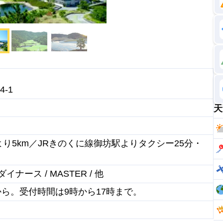
-1
天
より5km／JRきのくに線御坊駅よりタクシー25分・
 / ダイナース / MASTER / 他
から。受付時間は9時から17時まで。