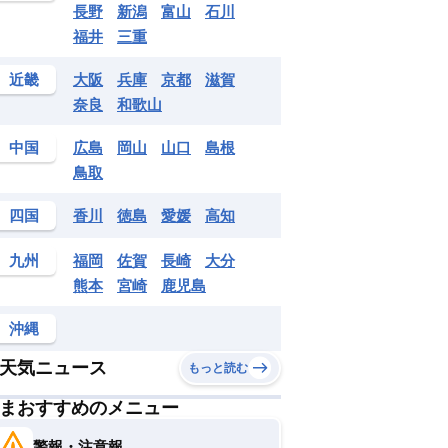
長野
新潟
富山
石川
福井
三重
近畿
大阪
兵庫
京都
滋賀
奈良
和歌山
中国
広島
岡山
山口
島根
鳥取
四国
香川
徳島
愛媛
高知
九州
福岡
佐賀
長崎
大分
熊本
宮崎
鹿児島
沖縄
天気ニュース
もっと読む
まおすすめのメニュー
警報・注意報