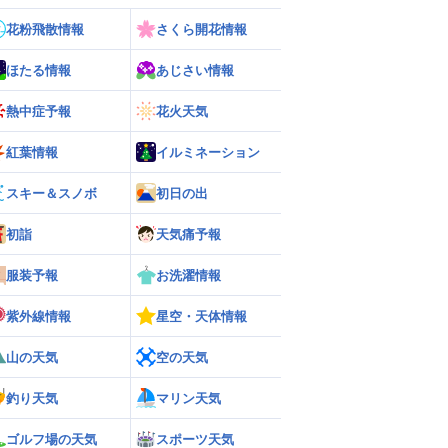
花粉飛散情報
さくら開花情報
ほたる情報
あじさい情報
熱中症予報
花火天気
紅葉情報
イルミネーション
スキー＆スノボ
初日の出
初詣
天気痛予報
服装予報
お洗濯情報
紫外線情報
星空・天体情報
山の天気
空の天気
釣り天気
マリン天気
ゴルフ場の天気
スポーツ天気