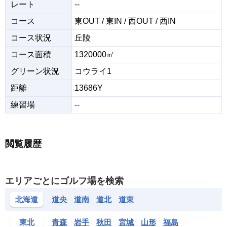
レート
--
コース
東OUT / 東IN / 西OUT / 西IN
コース状況
丘陵
コース面積
1320000㎡
グリーン状況
コウライ1
距離
13686Y
練習場
--
閲覧履歴
エリアごとにゴルフ場を検索
北海道
道央
道南
道北
道東
東北
青森
岩手
秋田
宮城
山形
福島