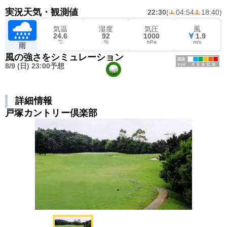
実況天気・観測値
22:30
(
04:54
18:40
)
気温
湿度
気圧
風
24.6
92
1000
1.9
℃
%
hPa
m/s
雨
風の強さをシミュレーション
8/9 (日) 23:00予想
詳細情報
戸塚カントリー倶楽部