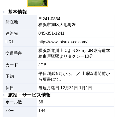
基本情報
〒241-0834

所在地
横浜市旭区大池町26
連絡先
045-351-1241
URL
http://www.totsuka-cc.com/
横浜新道川上ICより2km／JR東海道本
交通手段
線東戸塚駅よりタクシー10分
カード
JCB
平日:随時9時から。 ／ 土曜:5週間前か
予約
ら葉書にて。
休日
毎週月曜日 12月31日 1月1日
施設・サービス情報
ホール数
36
パー
144