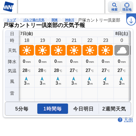
検索
現在地
雨雲レーダー
台風情報
地震情報
戸塚カントリー倶楽部
警報・注意報
2週間天気
ラ
トップ
ゴルフ場の天気
関東
神奈川
戸塚カントリー倶楽部の天気予報
日
7日(金)
8日(土)
18
19
20
21
22
23
0
時
天気
0
0
0
0
0
0
0
0
降水
mm
mm
mm
mm
mm
mm
mm
28
28
28
27
27
27
27
2
気温
℃
℃
℃
℃
℃
℃
℃
風
3
3
3
3
3
3
3
m
m
m
m
m
m
m
雷
5分毎
1時間毎
今日明日
2週間天気
凡例