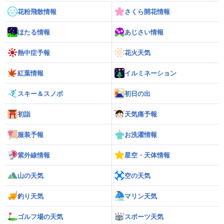
花粉飛散情報
さくら開花情報
ほたる情報
あじさい情報
熱中症予報
花火天気
紅葉情報
イルミネーション
スキー＆スノボ
初日の出
初詣
天気痛予報
服装予報
お洗濯情報
紫外線情報
星空・天体情報
山の天気
空の天気
釣り天気
マリン天気
ゴルフ場の天気
スポーツ天気