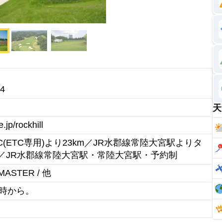
4
天
.jp/rockhill
(ETC専用)より23km／JR水郡線常陸大宮駅よりタ
0円／JR水郡線常陸大宮駅・常陸大宮駅・予約制
/ MASTER / 他
0時から。