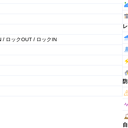
レ
 / ロックOUT / ロックIN
防
自