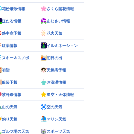
花粉飛散情報
さくら開花情報
ほたる情報
あじさい情報
熱中症予報
花火天気
紅葉情報
イルミネーション
スキー＆スノボ
初日の出
初詣
天気痛予報
服装予報
お洗濯情報
紫外線情報
星空・天体情報
山の天気
空の天気
釣り天気
マリン天気
ゴルフ場の天気
スポーツ天気