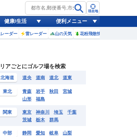
現在地
健康/生活
便利メニュー
風レーダー
雷レーダー
山の天気
花粉飛散情報
世界天気
リアごとにゴルフ場を検索
4
5
6
7
8
9
10
11
北海道
道央
道南
道北
道東
0
0
0
0
0
0
0
0
mm
mm
mm
mm
mm
mm
mm
mm
mm
東北
青森
岩手
秋田
宮城
25
25
25
27
29
30
32
32
℃
℃
℃
℃
℃
℃
℃
℃
℃
山形
福島
0
0
1
0
0
1
2
1
m
m
m
m
m
m
m
m
m
関東
東京
神奈川
埼玉
千葉
茨城
栃木
群馬
中部
静岡
愛知
岐阜
山梨