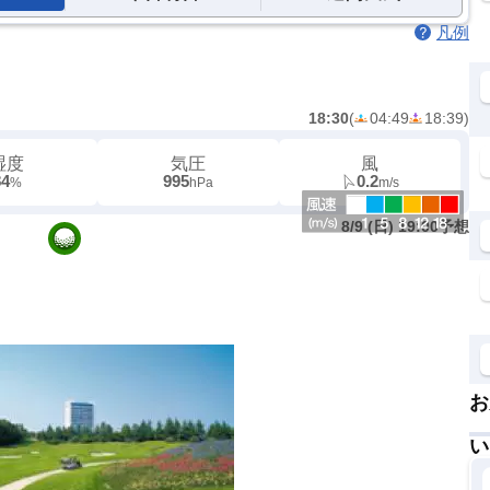
凡例
18:30
(
04:49
18:39
)
湿度
気圧
風
84
995
0.2
%
hPa
m/s
8/9 (日) 19:00予想
お
い