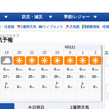
防災・減災
季節/レジャー
報・注意報
2週間天気
ライブカメラ
天気図
避難情報
ゴルフクラブ
気予報
8日(土)
19
20
21
22
23
0
1
2
エ
3
0
0
0
0
0
0
0
0
0
mm
mm
mm
mm
mm
mm
mm
mm
27
26
25
25
25
25
25
25
25
℃
℃
℃
℃
℃
℃
℃
℃
1
0
0
0
1
0
1
0
0
m
m
m
m
m
m
m
m
今日明日
2週間天気