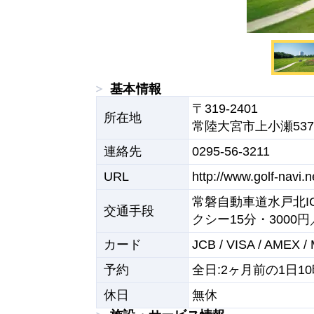
基本情報
〒319-2401

所在地
常陸大宮市上小瀬537
連絡先
0295-56-3211
URL
http://www.golf-navi.ne
常磐自動車道水戸北IC
交通手段
クシー15分・300
カード
JCB / VISA / AMEX 
予約
全日:2ヶ月前の1日1
休日
無休