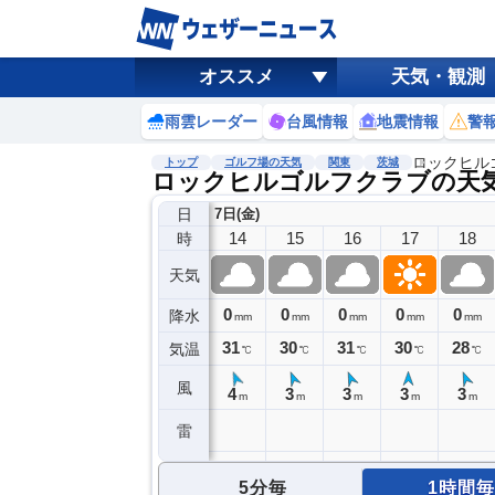
オススメ
天気・観測
雨雲レーダー
台風情報
地震情報
警
ロックヒル
トップ
ゴルフ場の天気
関東
茨城
ロックヒルゴルフクラブの天
日
7日(金)
14
15
16
17
18
時
天気
0
0
0
0
0
降水
mm
mm
mm
mm
mm
31
30
31
30
28
気温
℃
℃
℃
℃
℃
風
4
3
3
3
3
m
m
m
m
m
雷
5分毎
1時間毎