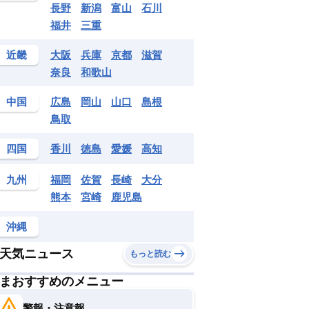
長野
新潟
富山
石川
福井
三重
近畿
大阪
兵庫
京都
滋賀
奈良
和歌山
中国
広島
岡山
山口
島根
鳥取
四国
香川
徳島
愛媛
高知
九州
福岡
佐賀
長崎
大分
熊本
宮崎
鹿児島
沖縄
天気ニュース
もっと読む
まおすすめのメニュー
警報・注意報