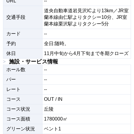
URL
--
道央自動車道岩見沢ICより13km／JR室
交通手段
蘭本線由仁駅よりタクシー10分、JR室
蘭本線栗沢駅よりタクシー5分
カード
--
予約
全日:随時。
休日
11月中旬から4月下旬まで冬期クローズ
施設・サービス情報
ホール数
--
パー
--
レート
--
コース
OUT / IN
コース状況
丘陵
コース面積
1780000㎡
グリーン状況
ベント1