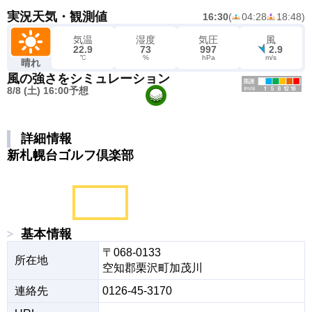
実況天気・観測値
16:30
(
04:28
18:48
)
気温
湿度
気圧
風
22.9
73
997
2.9
℃
%
hPa
m/s
晴れ
風の強さをシミュレーション
8/8 (土) 16:00予想
詳細情報
新札幌台ゴルフ倶楽部
基本情報
〒068-0133

所在地
空知郡栗沢町加茂川
連絡先
0126-45-3170