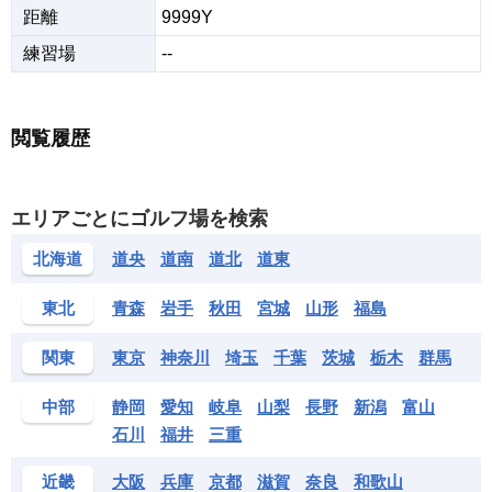
距離
9999Y
練習場
--
閲覧履歴
エリアごとにゴルフ場を検索
北海道
道央
道南
道北
道東
東北
青森
岩手
秋田
宮城
山形
福島
関東
東京
神奈川
埼玉
千葉
茨城
栃木
群馬
中部
静岡
愛知
岐阜
山梨
長野
新潟
富山
石川
福井
三重
近畿
大阪
兵庫
京都
滋賀
奈良
和歌山