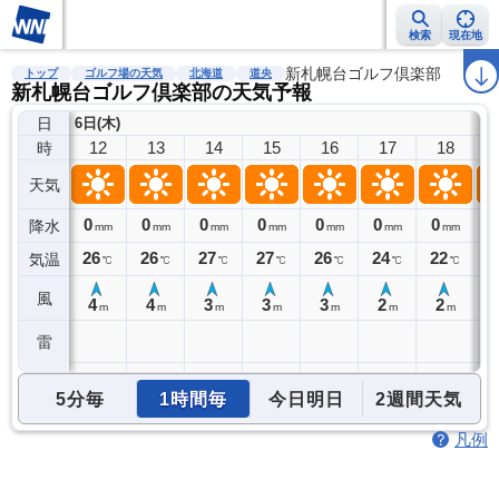
検索
現在地
雨雲レーダー
台風情報
地震情報
新札幌台ゴルフ倶楽部
警報・注意報
2週間天気
ラ
トップ
ゴルフ場の天気
北海道
道央
新札幌台ゴルフ倶楽部の天気予報
日
6日(木)
12
13
14
15
16
17
18
時
天気
0
0
0
0
0
0
0
0
降水
mm
mm
mm
mm
mm
mm
mm
26
26
27
27
26
24
22
2
気温
℃
℃
℃
℃
℃
℃
℃
風
4
4
3
3
3
2
2
m
m
m
m
m
m
m
雷
5分毎
1時間毎
今日明日
2週間天気
凡例