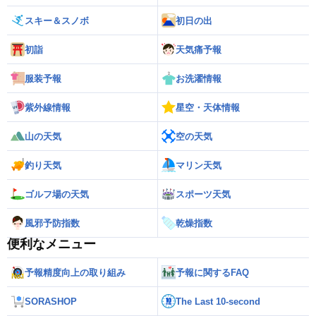
スキー＆スノボ
初日の出
初詣
天気痛予報
服装予報
お洗濯情報
紫外線情報
星空・天体情報
山の天気
空の天気
釣り天気
マリン天気
ゴルフ場の天気
スポーツ天気
風邪予防指数
乾燥指数
便利なメニュー
予報精度向上の取り組み
予報に関するFAQ
SORASHOP
The Last 10-second