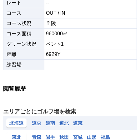
レート
--
コース
OUT / IN
コース状況
丘陵
コース面積
960000㎡
グリーン状況
ベント1
距離
6929Y
練習場
--
閲覧履歴
エリアごとにゴルフ場を検索
北海道
道央
道南
道北
道東
東北
青森
岩手
秋田
宮城
山形
福島