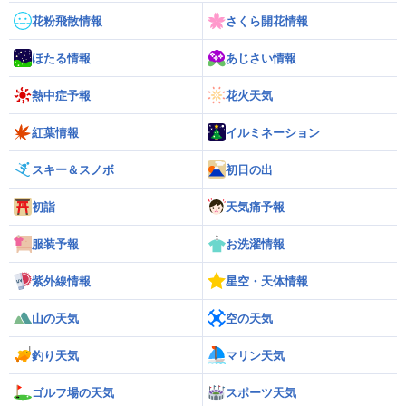
花粉飛散情報
さくら開花情報
ほたる情報
あじさい情報
熱中症予報
花火天気
紅葉情報
イルミネーション
スキー＆スノボ
初日の出
初詣
天気痛予報
服装予報
お洗濯情報
紫外線情報
星空・天体情報
山の天気
空の天気
釣り天気
マリン天気
ゴルフ場の天気
スポーツ天気