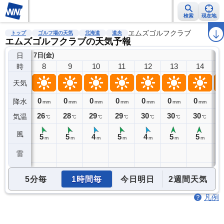
検索
現在地
雨雲レーダー
台風情報
地震情報
エムズゴルフクラブ
警報・注意報
2週間天気
ラ
トップ
ゴルフ場の天気
北海道
道央
エムズゴルフクラブの天気予報
日
7日(金)
8
9
10
11
12
13
14
時
天気
0
0
0
0
0
0
0
0
降水
mm
mm
mm
mm
mm
mm
mm
26
28
29
29
30
30
30
2
気温
℃
℃
℃
℃
℃
℃
℃
風
5
5
4
5
4
5
5
m
m
m
m
m
m
m
雷
5分毎
1時間毎
今日明日
2週間天気
凡例