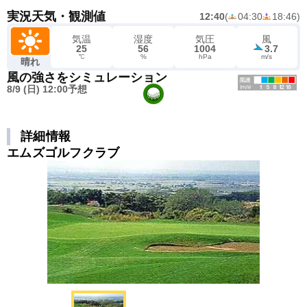
実況天気・観測値
12:40
(
04:30
18:46
)
気温
湿度
気圧
風
25
56
1004
3.7
℃
%
hPa
m/s
晴れ
風の強さをシミュレーション
8/9 (日) 12:00予想
詳細情報
エムズゴルフクラブ