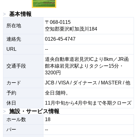
基本情報
〒068-0115

所在地
空知郡栗沢町加茂川184
連絡先
0126-45-4747
URL
--
道央自動車道岩見沢ICより8km／JR函
交通手段
館本線岩見沢駅よりタクシー15分・
3200円
カード
JCB / VISA / ダイナース / MASTER / 他
予約
全日:随時。
休日
11月中旬から4月中旬まで冬期クローズ
施設・サービス情報
ホール数
18
パー
--