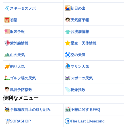
スキー＆スノボ
初日の出
初詣
天気痛予報
服装予報
お洗濯情報
紫外線情報
星空・天体情報
山の天気
空の天気
釣り天気
マリン天気
ゴルフ場の天気
スポーツ天気
風邪予防指数
乾燥指数
便利なメニュー
予報精度向上の取り組み
予報に関するFAQ
SORASHOP
The Last 10-second