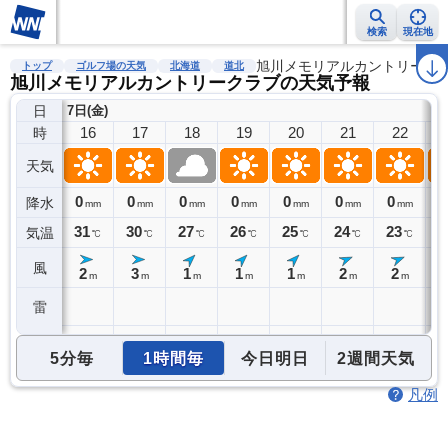
検索
現在地
雨雲レーダー
台風情報
地震情報
旭川メモリアルカントリーク
警報・注意報
2週間天気
ラ
トップ
ゴルフ場の天気
北海道
道北
旭川メモリアルカントリークラブの天気予報
日
7日(金)
16
17
18
19
20
21
22
時
天気
0
0
0
0
0
0
0
0
降水
mm
mm
mm
mm
mm
mm
mm
31
30
27
26
25
24
23
2
気温
℃
℃
℃
℃
℃
℃
℃
風
2
3
1
1
1
2
2
m
m
m
m
m
m
m
雷
5分毎
1時間毎
今日明日
2週間天気
凡例