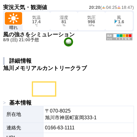
実況天気・観測値
20:20
(
04:25
18:47
)
気温
湿度
気圧
風
17.4
81
998
1.6
℃
%
hPa
m/s
晴れ
風の強さをシミュレーション
8/9 (日) 21:00予想
詳細情報
旭川メモリアルカントリークラブ
基本情報
〒070-8025

所在地
旭川市神居町富岡333-1
連絡先
0166-63-1111