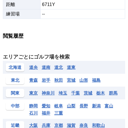
距離
6711Y
練習場
--
閲覧履歴
エリアごとにゴルフ場を検索
北海道
道央
道南
道北
道東
東北
青森
岩手
秋田
宮城
山形
福島
関東
東京
神奈川
埼玉
千葉
茨城
栃木
群馬
中部
静岡
愛知
岐阜
山梨
長野
新潟
富山
石川
福井
三重
近畿
大阪
兵庫
京都
滋賀
奈良
和歌山