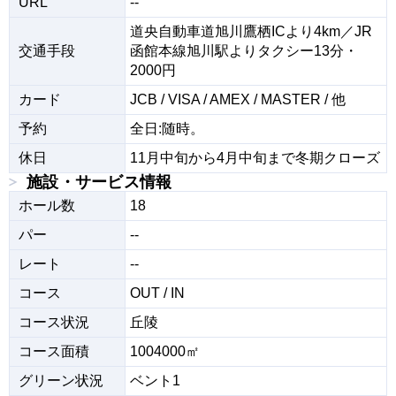
URL
--
道央自動車道旭川鷹栖ICより4km／JR
交通手段
函館本線旭川駅よりタクシー13分・
2000円
カード
JCB / VISA / AMEX / MASTER / 他
予約
全日:随時。
休日
11月中旬から4月中旬まで冬期クローズ
施設・サービス情報
ホール数
18
パー
--
レート
--
コース
OUT / IN
コース状況
丘陵
コース面積
1004000㎡
グリーン状況
ベント1