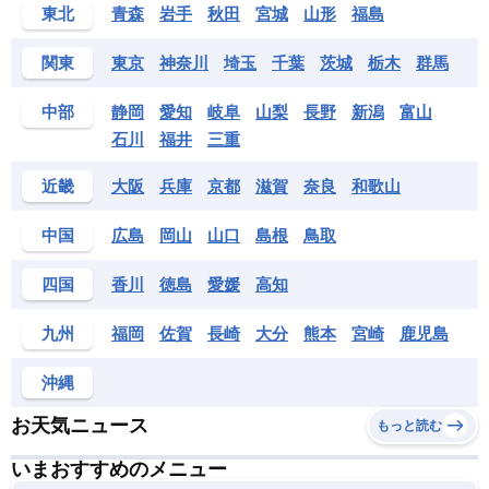
東北
青森
岩手
秋田
宮城
山形
福島
関東
東京
神奈川
埼玉
千葉
茨城
栃木
群馬
中部
静岡
愛知
岐阜
山梨
長野
新潟
富山
石川
福井
三重
近畿
大阪
兵庫
京都
滋賀
奈良
和歌山
中国
広島
岡山
山口
島根
鳥取
四国
香川
徳島
愛媛
高知
九州
福岡
佐賀
長崎
大分
熊本
宮崎
鹿児島
沖縄
お天気ニュース
もっと読む
いまおすすめのメニュー