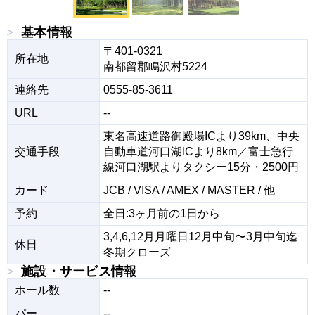
基本情報
〒401-0321

所在地
南都留郡鳴沢村5224
連絡先
0555-85-3611
URL
--
東名高速道路御殿場ICより39km、中央
交通手段
自動車道河口湖ICより8km／富士急行
線河口湖駅よりタクシー15分・2500円
カード
JCB / VISA / AMEX / MASTER / 他
予約
全日:3ヶ月前の1日から
3,4,6,12月月曜日12月中旬〜3月中旬迄
休日
冬期クローズ
施設・サービス情報
ホール数
--
パー
--