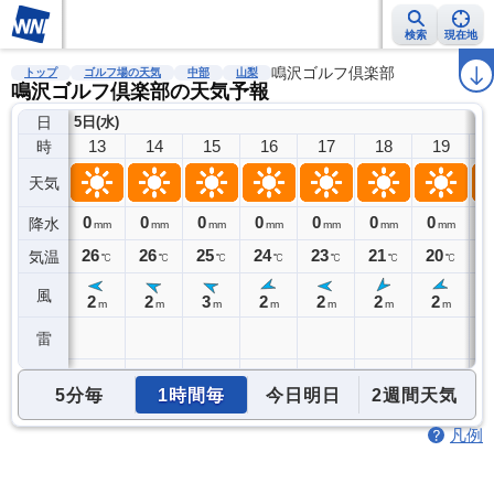
検索
現在地
雨雲レーダー
台風情報
地震情報
鳴沢ゴルフ倶楽部
警報・注意報
2週間天気
ラ
トップ
ゴルフ場の天気
中部
山梨
鳴沢ゴルフ倶楽部の天気予報
日
5日(水)
13
14
15
16
17
18
19
時
天気
0
0
0
0
0
0
0
0
降水
mm
mm
mm
mm
mm
mm
mm
26
26
25
24
23
21
20
1
気温
℃
℃
℃
℃
℃
℃
℃
風
2
2
3
2
2
2
2
m
m
m
m
m
m
m
雷
5分毎
1時間毎
今日明日
2週間天気
凡例