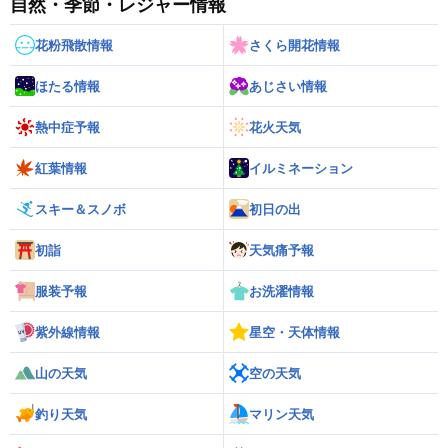
自然・季節・レジャー情報
花粉飛散情報
さくら開花情報
ほたる情報
あじさい情報
熱中症予報
花火天気
紅葉情報
イルミネーション
スキー＆スノボ
初日の出
初詣
天気痛予報
服装予報
お洗濯情報
紫外線情報
星空・天体情報
山の天気
空の天気
釣り天気
マリン天気