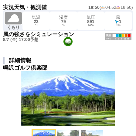
実況天気・観測値
16:50
(
04:52
18:50
)
気温
湿度
気圧
風
23
79
891
1
℃
%
hPa
m/s
くもり
風の強さをシミュレーション
8/7 (金) 17:00予想
詳細情報
鳴沢ゴルフ倶楽部