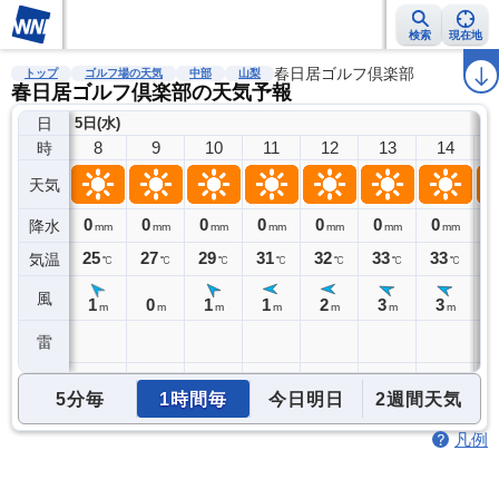
検索
現在地
雨雲レーダー
台風情報
地震情報
春日居ゴルフ倶楽部
警報・注意報
2週間天気
ラ
トップ
ゴルフ場の天気
中部
山梨
春日居ゴルフ倶楽部の天気予報
日
5日(水)
8
9
10
11
12
13
14
時
天気
0
0
0
0
0
0
0
0
降水
mm
mm
mm
mm
mm
mm
mm
25
27
29
31
32
33
33
3
気温
℃
℃
℃
℃
℃
℃
℃
風
1
0
1
1
2
3
3
m
m
m
m
m
m
m
雷
5分毎
1時間毎
今日明日
2週間天気
凡例