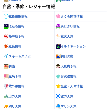
自然・季節・レジャー情報
花粉飛散情報
さくら開花情報
ほたる情報
あじさい情報
熱中症予報
花火天気
紅葉情報
イルミネーション
スキー＆スノボ
初日の出
初詣
天気痛予報
服装予報
お洗濯情報
紫外線情報
星空・天体情報
山の天気
空の天気
釣り天気
マリン天気