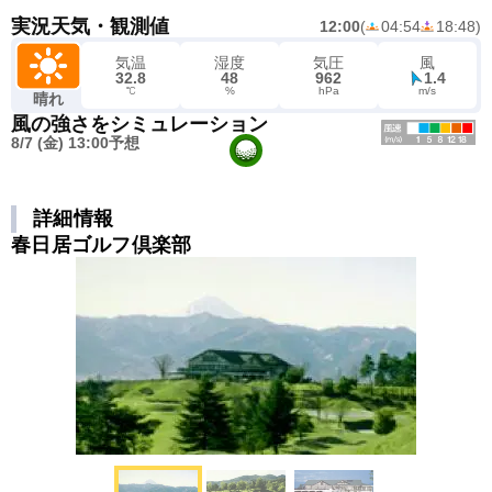
実況天気・観測値
12:00
(
04:54
18:48
)
気温
湿度
気圧
風
32.8
48
962
1.4
℃
%
hPa
m/s
晴れ
風の強さをシミュレーション
8/7 (金) 13:00予想
詳細情報
春日居ゴルフ倶楽部