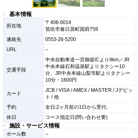
基本情報
〒406-0014

所在地
笛吹市春日居町国府759
連絡先
0553-26-5200
URL
--
中央自動車道一宮御坂ICより9km／JR
中央本線石和温泉駅よりタクシー10
交通手段
分、JR中央本線山梨市駅よりタクシー
10分・1600円
JCB / VISA / AMEX / MASTER / Jデビッ
カード
ト / 他
予約
全日:2ヶ月前の1日から受付。
休日
コース指定日(問い合わせ要)
施設・サービス情報
ホール数
--