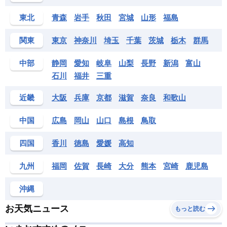
東北
青森
岩手
秋田
宮城
山形
福島
関東
東京
神奈川
埼玉
千葉
茨城
栃木
群馬
中部
静岡
愛知
岐阜
山梨
長野
新潟
富山
石川
福井
三重
近畿
大阪
兵庫
京都
滋賀
奈良
和歌山
中国
広島
岡山
山口
島根
鳥取
四国
香川
徳島
愛媛
高知
九州
福岡
佐賀
長崎
大分
熊本
宮崎
鹿児島
沖縄
お天気ニュース
もっと読む