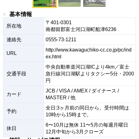
基本情報
〒401-0301

所在地
南都留郡富士河口湖町船津6236
連絡先
0555-73-1211
http://www.kawaguchiko-cc.co.jp/pc/ind
URL
ex.html
中央自動車道河口湖ICより4km／富士
交通手段
急行線河口湖駅よりタクシー5分・2000
円
JCB / VISA / AMEX / ダイナース / 
カード
MASTER / 他
全日:3ヶ月前の同日から。受付時間は
予約
10時から15時まで。
6〜10月は無休 11〜5月の毎週月曜日 
休日
12月中旬から3月クローズ