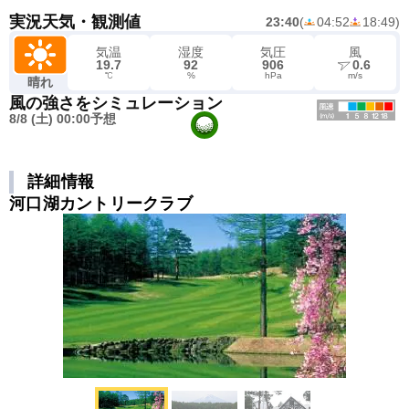
実況天気・観測値
23:40
(
04:52
18:49
)
気温
湿度
気圧
風
19.7
92
906
0.6
℃
%
hPa
m/s
晴れ
風の強さをシミュレーション
8/8 (土) 00:00予想
詳細情報
河口湖カントリークラブ