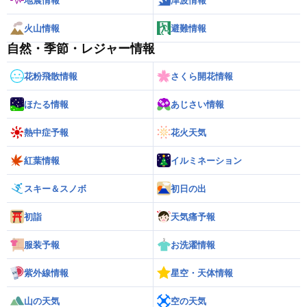
地震情報
津波情報
火山情報
避難情報
自然・季節・レジャー情報
花粉飛散情報
さくら開花情報
ほたる情報
あじさい情報
熱中症予報
花火天気
紅葉情報
イルミネーション
スキー＆スノボ
初日の出
初詣
天気痛予報
服装予報
お洗濯情報
紫外線情報
星空・天体情報
山の天気
空の天気