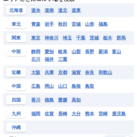
北海道
道央
道南
道北
道東
東北
青森
岩手
秋田
宮城
山形
福島
関東
東京
神奈川
埼玉
千葉
茨城
栃木
群馬
中部
静岡
愛知
岐阜
山梨
長野
新潟
富山
石川
福井
三重
近畿
大阪
兵庫
京都
滋賀
奈良
和歌山
中国
広島
岡山
山口
島根
鳥取
四国
香川
徳島
愛媛
高知
九州
福岡
佐賀
長崎
大分
熊本
宮崎
鹿児島
沖縄