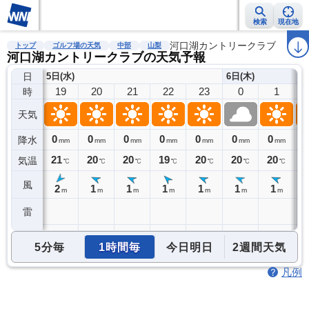
検索
現在地
雨雲レーダー
台風情報
地震情報
河口湖カントリークラブ
警報・注意報
2週間天気
ラ
トップ
ゴルフ場の天気
中部
山梨
河口湖カントリークラブの天気予報
日
5日(水)
6日(木)
19
20
21
22
23
0
1
時
天気
0
0
0
0
0
0
0
0
降水
mm
mm
mm
mm
mm
mm
mm
21
20
20
19
20
20
20
2
気温
℃
℃
℃
℃
℃
℃
℃
風
2
1
1
1
1
1
1
m
m
m
m
m
m
m
雷
5分毎
1時間毎
今日明日
2週間天気
凡例