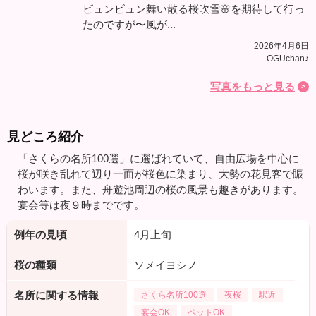
ビュンビュン舞い散る桜吹雪🌸を期待して行っ
たのですが〜風が...
2026年4月6日
OGUchan♪
写真をもっと見る
見どころ紹介
「さくらの名所100選」に選ばれていて、自由広場を中心に
桜が咲き乱れて辺り一面が桜色に染まり、大勢の花見客で賑
わいます。また、舟遊池周辺の桜の風景も趣きがあります。
宴会等は夜９時までです。
例年の見頃
4月上旬
桜の種類
ソメイヨシノ
名所に関する情報
さくら名所100選
夜桜
駅近
宴会OK
ペットOK