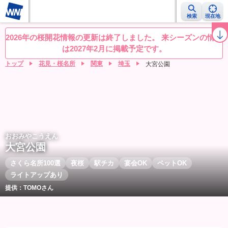
検索
現在地
桜レーダー
名所ランキング
桜開花予想NEWS
お花見動画
目的別
2026年の桜開花情報の更新は終了しました。 来シーズンの情報
は2027年2月に掲載予定です。
トップ
花見・桜名所
関東
埼玉
大宮公園
おおみやこうえん
大宮公園
さくら名所100選
夜桜
駅チカ
宴会OK
ペットOK
ライトアップあり
提供：TOMOさん