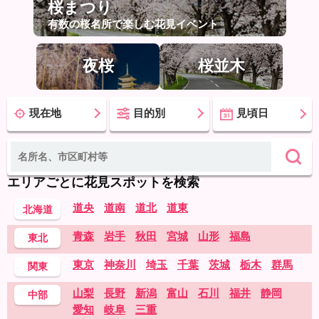
桜まつり
有数の桜名所で楽しむ花見イベント
夜桜
桜並木
現在地
目的別
見頃日
エリアごとに花見スポットを検索
道央
道南
道北
道東
北海道
青森
岩手
秋田
宮城
山形
福島
東北
東京
神奈川
埼玉
千葉
茨城
栃木
群馬
関東
山梨
長野
新潟
富山
石川
福井
静岡
中部
愛知
岐阜
三重