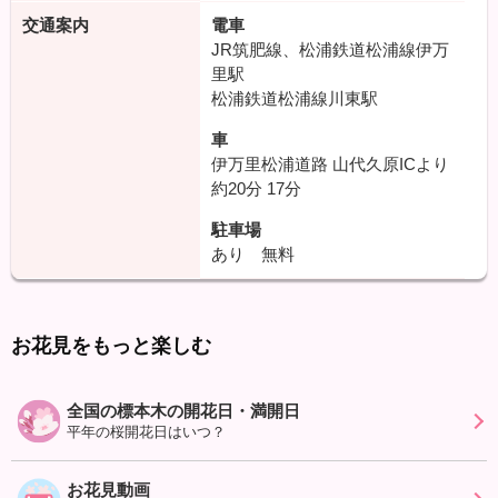
交通案内
電車
JR筑肥線、松浦鉄道松浦線伊万
里駅
松浦鉄道松浦線川東駅
車
伊万里松浦道路 山代久原ICより
約20分
17分
駐車場
あり 無料
お花見をもっと楽しむ
全国の標本木の開花日・満開日
平年の桜開花日はいつ？
お花見動画