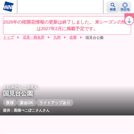
検索
現在地
桜レーダー
名所ランキング
桜開花予想NEWS
お花見動画
目的別
2026年の桜開花情報の更新は終了しました。 来シーズンの情報
は2027年2月に掲載予定です。
トップ
花見・桜名所
九州
佐賀
国見台公園
くにみだいこうえん
国見台公園
夜桜
宴会OK
ライトアップあり
提供：黒猫ぺこぽこさんさん