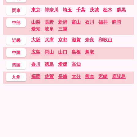
東京
神奈川
埼玉
千葉
茨城
栃木
群馬
関東
山梨
長野
新潟
富山
石川
福井
静岡
中部
愛知
岐阜
三重
大阪
兵庫
京都
滋賀
奈良
和歌山
近畿
広島
岡山
山口
島根
鳥取
中国
香川
徳島
愛媛
高知
四国
福岡
佐賀
長崎
大分
熊本
宮崎
鹿児島
九州