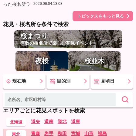
2026.06.04.13:03
トピックスをもっと見る
花見・桜名所を条件で検索
桜まつり
有数の桜名所で楽しむ花見イベント
夜桜
桜並木
現在地
目的別
見頃日
エリアごとに花見スポットを検索
道央
道南
道北
道東
北海道
青森
岩手
秋田
宮城
山形
福島
東北