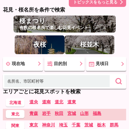
トピックスをもっと見る
花見・桜名所を条件で検索
桜まつり
有数の桜名所で楽しむ花見イベント
夜桜
桜並木
現在地
目的別
見頃日
エリアごとに花見スポットを検索
道央
道南
道北
道東
北海道
青森
岩手
秋田
宮城
山形
福島
東北
東京
神奈川
埼玉
千葉
茨城
栃木
群馬
関東