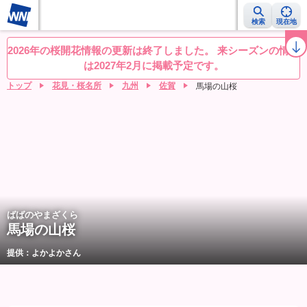
検索
現在地
桜レーダー
名所ランキング
桜開花予想NEWS
お花見動画
目的別
2026年の桜開花情報の更新は終了しました。 来シーズンの情報
は2027年2月に掲載予定です。
トップ
花見・桜名所
九州
佐賀
馬場の山桜
ばばのやまざくら
馬場の山桜
提供：よかよかさん