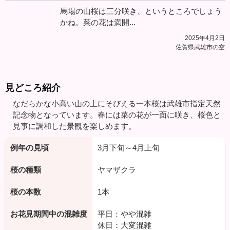
馬場の山桜は三分咲き、というところでしょう
かね。菜の花は満開...
2025年4月2日
佐賀県武雄市の空
見どころ紹介
なだらかな小高い山の上にそびえる一本桜は武雄市指定天然
記念物となっています。春には菜の花が一面に咲き、桜色と
見事に調和した景観を楽しめます。
例年の見頃
3月下旬～4月上旬
桜の種類
ヤマザクラ
桜の本数
1本
お花見期間中の混雑度
平日：やや混雑
休日：大変混雑