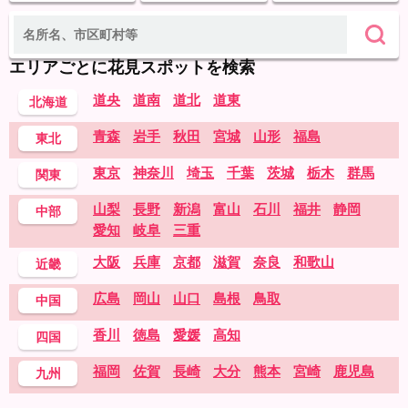
エリアごとに花見スポットを検索
道央
道南
道北
道東
北海道
青森
岩手
秋田
宮城
山形
福島
東北
東京
神奈川
埼玉
千葉
茨城
栃木
群馬
関東
山梨
長野
新潟
富山
石川
福井
静岡
中部
愛知
岐阜
三重
大阪
兵庫
京都
滋賀
奈良
和歌山
近畿
広島
岡山
山口
島根
鳥取
中国
香川
徳島
愛媛
高知
四国
福岡
佐賀
長崎
大分
熊本
宮崎
鹿児島
九州