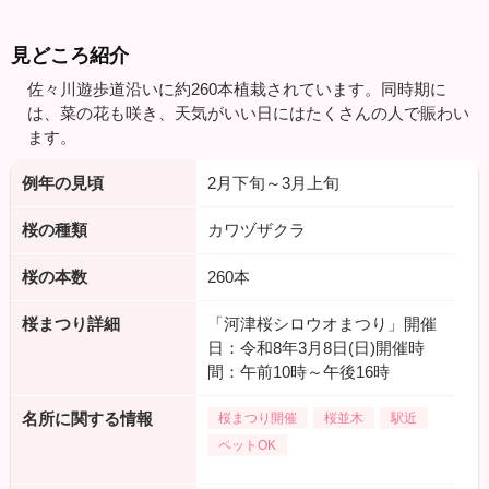
見どころ紹介
佐々川遊歩道沿いに約260本植栽されています。同時期に
は、菜の花も咲き、天気がいい日にはたくさんの人で賑わい
ます。
例年の見頃
2月下旬～3月上旬
桜の種類
カワヅザクラ
桜の本数
260本
桜まつり詳細
「河津桜シロウオまつり」開催
日：令和8年3月8日(日)開催時
間：午前10時～午後16時
名所に関する情報
桜まつり開催
桜並木
駅近
ペットOK