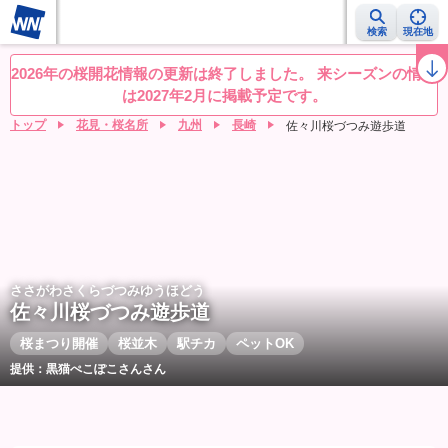
検索
現在地
桜レーダー
名所ランキング
桜開花予想NEWS
お花見動画
目的別
2026年の桜開花情報の更新は終了しました。 来シーズンの情報
は2027年2月に掲載予定です。
トップ
花見・桜名所
九州
長崎
佐々川桜づつみ遊歩道
ささがわさくらづつみゆうほどう
佐々川桜づつみ遊歩道
桜まつり開催
桜並木
駅チカ
ペットOK
提供：黒猫ぺこぽこさんさん