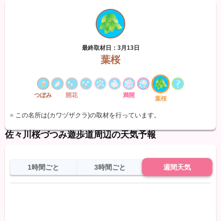
最終取材日：3月13日
葉桜
つぼみ
開花
満開
葉桜
※ この名所は(カワヅザクラ)の取材を行っています。
佐々川桜づつみ遊歩道周辺の天気予報
1時間ごと
3時間ごと
週間天気
日
天気