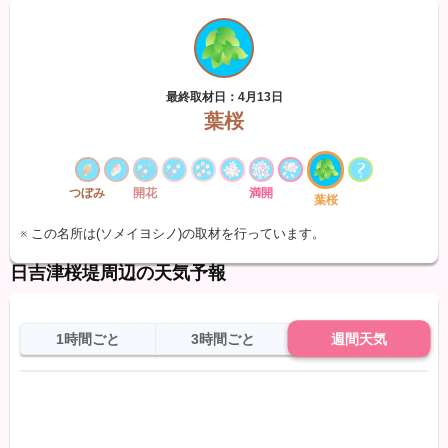
最終取材日：4月13日
葉桜
つぼみ
開花
満開
葉桜
※ この名所は(ソメイヨシノ)の取材を行っています。
日吉津桜堤周辺の天気予報
1時間ごと
3時間ごと
週間天気
日
天気