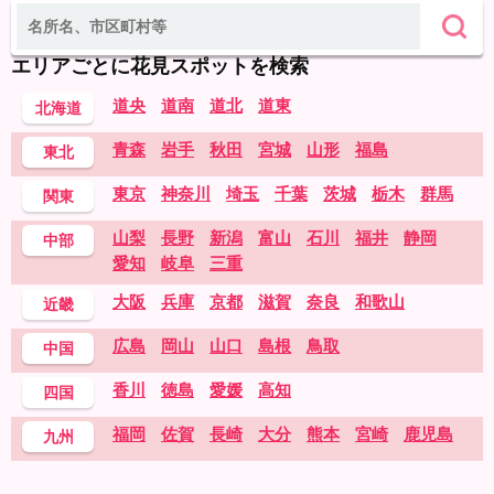
エリアごとに花見スポットを検索
道央
道南
道北
道東
北海道
青森
岩手
秋田
宮城
山形
福島
東北
東京
神奈川
埼玉
千葉
茨城
栃木
群馬
関東
山梨
長野
新潟
富山
石川
福井
静岡
中部
愛知
岐阜
三重
大阪
兵庫
京都
滋賀
奈良
和歌山
近畿
広島
岡山
山口
島根
鳥取
中国
香川
徳島
愛媛
高知
四国
福岡
佐賀
長崎
大分
熊本
宮崎
鹿児島
九州