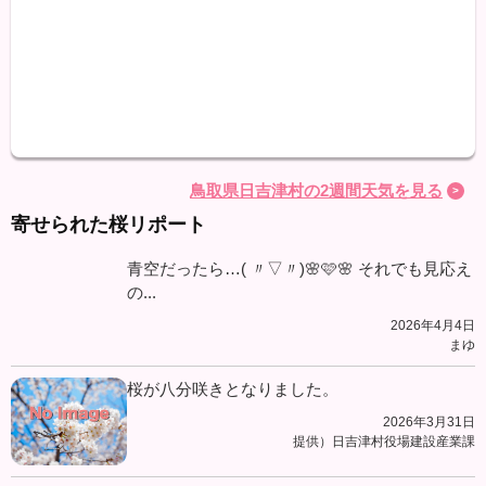
最高
最低
降水
鳥取県日吉津村の2週間天気を見る
寄せられた桜リポート
青空だったら…( 〃▽〃)🌸🩷🌸 それでも見応え
の...
2026年4月4日
まゆ
桜が八分咲きとなりました。
2026年3月31日
提供）日吉津村役場建設産業課