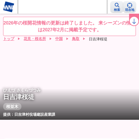
検索
現在地
桜レーダー
名所ランキング
桜開花予想NEWS
お花見動画
目的別
2026年の桜開花情報の更新は終了しました。 来シーズンの情報
は2027年2月に掲載予定です。
トップ
花見・桜名所
中国
鳥取
日吉津桜堤
ひえづ さくらづつみ
日吉津桜堤
桜並木
提供：日吉津村役場建設産業課