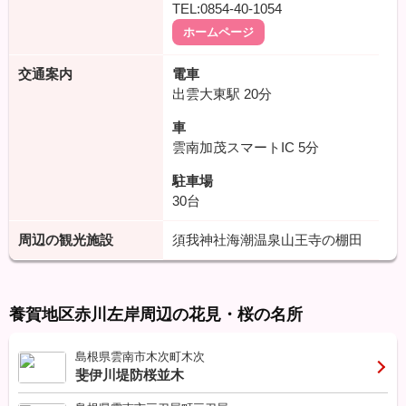
TEL:0854-40-1054
ホームページ
交通案内
電車
出雲大東駅
20分
車
雲南加茂スマートIC
5分
駐車場
30台
周辺の観光施設
須我神社海潮温泉山王寺の棚田
養賀地区赤川左岸周辺の花見・桜の名所
島根県雲南市木次町木次
斐伊川堤防桜並木