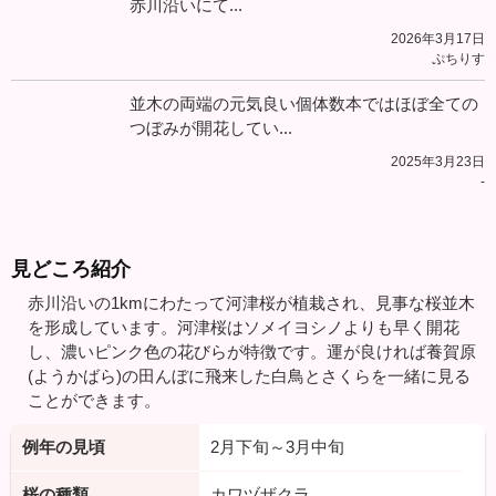
赤川沿いにて...
2026年3月17日
ぷちりす
並木の両端の元気良い個体数本ではほぼ全ての
つぼみが開花してい...
2025年3月23日
-
見どころ紹介
赤川沿いの1kmにわたって河津桜が植栽され、見事な桜並木
を形成しています。河津桜はソメイヨシノよりも早く開花
し、濃いピンク色の花びらが特徴です。運が良ければ養賀原
(ようかばら)の田んぼに飛来した白鳥とさくらを一緒に見る
ことができます。
例年の見頃
2月下旬～3月中旬
桜の種類
カワヅザクラ