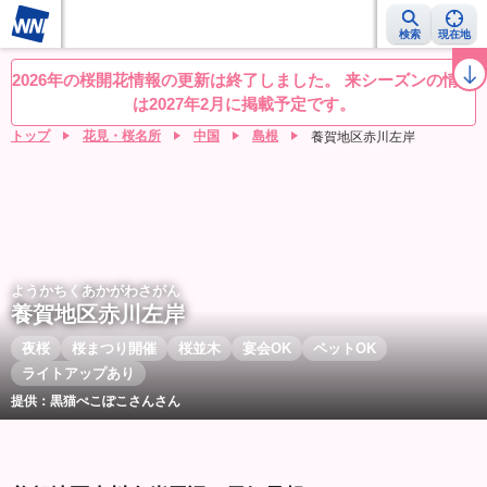
検索
現在地
桜レーダー
名所ランキング
桜開花予想NEWS
お花見動画
目的別
2026年の桜開花情報の更新は終了しました。 来シーズンの情報
は2027年2月に掲載予定です。
トップ
花見・桜名所
中国
島根
養賀地区赤川左岸
ようかちくあかがわさがん
養賀地区赤川左岸
夜桜
桜まつり開催
桜並木
宴会OK
ペットOK
ライトアップあり
提供：黒猫ぺこぽこさんさん