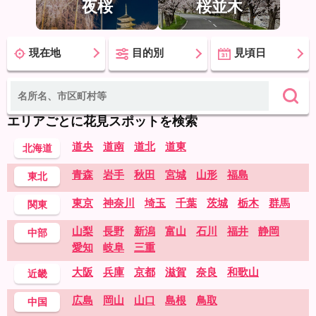
夜桜
桜並木
現在地
目的別
見頃日
エリアごとに花見スポットを検索
道央
道南
道北
道東
北海道
青森
岩手
秋田
宮城
山形
福島
東北
東京
神奈川
埼玉
千葉
茨城
栃木
群馬
関東
山梨
長野
新潟
富山
石川
福井
静岡
中部
愛知
岐阜
三重
大阪
兵庫
京都
滋賀
奈良
和歌山
近畿
広島
岡山
山口
島根
鳥取
中国