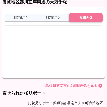
養賀地区赤川左岸周辺の天気予報
1時間ごと
3時間ごと
週間天気
日
天気
最高
最低
降水
島根県雲南市の2週間天気を見る
寄せられた桜リポート
お花見リポート(動画編) 雲南市大東町春殖地区