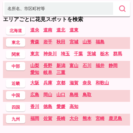
エリアごとに花見スポットを検索
道央
道南
道北
道東
北海道
青森
岩手
秋田
宮城
山形
福島
東北
東京
神奈川
埼玉
千葉
茨城
栃木
群馬
関東
山梨
長野
新潟
富山
石川
福井
静岡
中部
愛知
岐阜
三重
大阪
兵庫
京都
滋賀
奈良
和歌山
近畿
広島
岡山
山口
島根
鳥取
中国
香川
徳島
愛媛
高知
四国
福岡
佐賀
長崎
大分
熊本
宮崎
鹿児島
九州