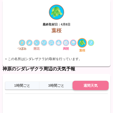
最終取材日：4月8日
葉桜
つぼみ
開花
満開
葉桜
※ この名所は(シダレザクラ)の取材を行っています。
神原のシダレザクラ周辺の天気予報
1時間ごと
3時間ごと
週間天気
日
天気