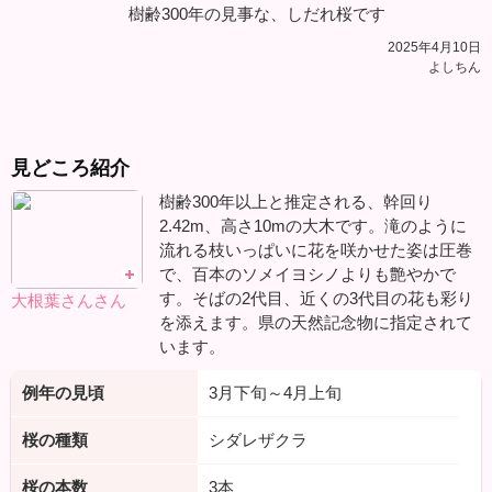
樹齢300年の見事な、しだれ桜です
2025年4月10日
よしちん
見どころ紹介
樹齢300年以上と推定される、幹回り
2.42m、高さ10mの大木です。滝のように
流れる枝いっぱいに花を咲かせた姿は圧巻
で、百本のソメイヨシノよりも艶やかで
す。そばの2代目、近くの3代目の花も彩り
大根葉さんさん
を添えます。県の天然記念物に指定されて
います。
例年の見頃
3月下旬～4月上旬
桜の種類
シダレザクラ
桜の本数
3本