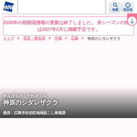
検索
現在地
桜レーダー
名所ランキング
桜開花予想NEWS
お花見動画
目的別
2026年の桜開花情報の更新は終了しました。 来シーズンの情報
は2027年2月に掲載予定です。
トップ
花見・桜名所
中国
広島
神原のシダレザクラ
かんばらのしだれざくら
神原のシダレザクラ
提供：広島市佐伯区地域起こし推進課