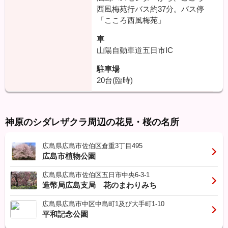
西風梅苑行バス約37分。バス停
「こころ西風梅苑」
車
山陽自動車道五日市IC
駐車場
20台(臨時)
神原のシダレザクラ周辺の花見・桜の名所
広島県広島市佐伯区倉重3丁目495
広島市植物公園
広島県広島市佐伯区五日市中央6-3-1
造幣局広島支局 花のまわりみち
広島県広島市中区中島町1及び大手町1-10
平和記念公園