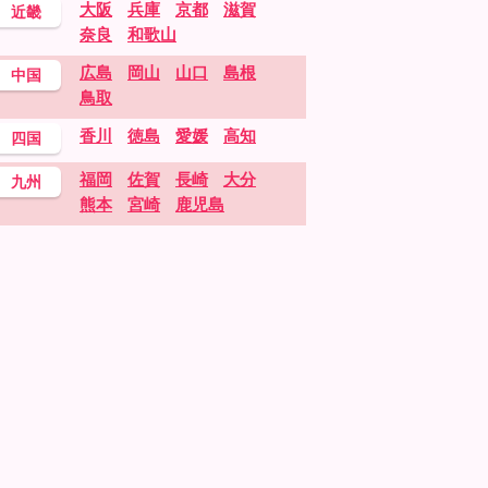
大阪
兵庫
京都
滋賀
近畿
奈良
和歌山
広島
岡山
山口
島根
中国
鳥取
香川
徳島
愛媛
高知
四国
福岡
佐賀
長崎
大分
九州
熊本
宮崎
鹿児島