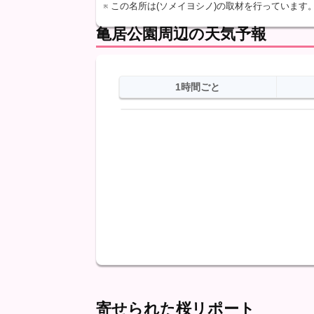
※ この名所は(ソメイヨシノ)の取材を行っています
亀居公園周辺の天気予報
1時間ごと
日
天気
最高
最低
降水
寄せられた桜リポート