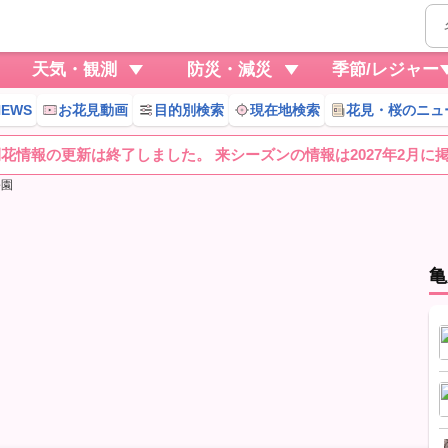
天気・観測
防災・減災
季節/レジャー
EWS
お花見動画
目的別検索
現在地検索
花見・桜のニュ
桜開花情報の更新は終了しました。 来シーズンの情報は2027年2月に
公園
亀