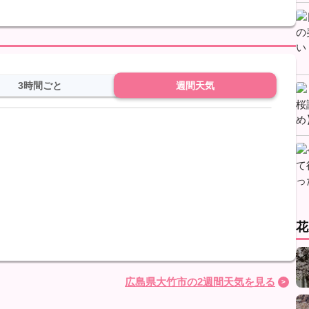
。
3時間ごと
週間天気
花
広島県大竹市の2週間天気を見る