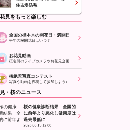
住吉堤防敷
花見をもっと楽しむ
全国の標本木の開花日・満開日
平年の桜開花日はいつ？
お花見動画
桜名所のライブカメラやお花見企画
桜絶景写真コンテスト
写真や動画を投稿して参加しよう♪
見・桜のニュース
桜の健康診断結果 全国的
に前年より悪化し健康度は
過去最低に
2026.06.15.12:00