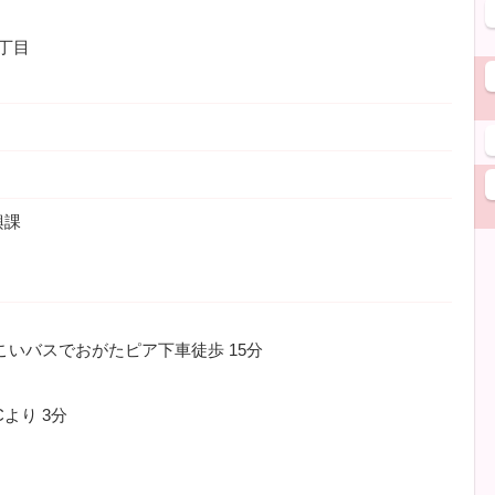
丁目
興課
いこいバスでおがたピア下車徒歩
15分
Cより
3分