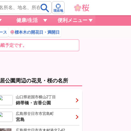
現在地
健康/生活
便利メニュー
ース
標本木の開花日・満開日
掲載予定です。
居公園周辺の花見・桜の名所
山口県岩国市横山2丁目
錦帯橋・吉香公園
広島県廿日市市宮島町
宮島
広島県廿日市市木材港北7-42