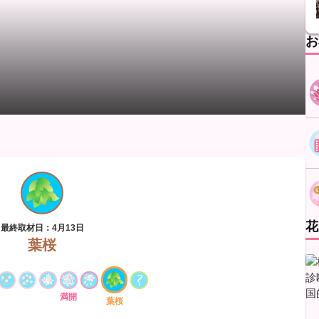
お
花
最終取材日：4月13日
葉桜
満開
葉桜