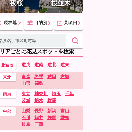
夜桜
桜並木
現在地
目的別
見頃日
リアごとに花見スポットを検索
道央
道南
道北
道東
北海道
青森
岩手
秋田
宮城
東北
山形
福島
東京
神奈川
埼玉
千葉
関東
茨城
栃木
群馬
山梨
長野
新潟
富山
中部
石川
福井
静岡
愛知
岐阜
三重