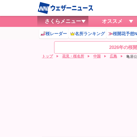
さくらメニュー
オススメ
桜レーダー
名所ランキング
桜開花予想N
2026年の
トップ
花見・桜名所
中国
広島
亀居