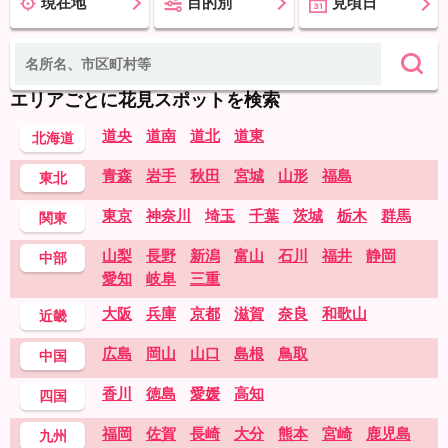
現在地
目的別
見頃日
エリアごとに花見スポットを検索
道央
道南
道北
道東
北海道
青森
岩手
秋田
宮城
山形
福島
東北
東京
神奈川
埼玉
千葉
茨城
栃木
群馬
関東
山梨
長野
新潟
富山
石川
福井
静岡
中部
愛知
岐阜
三重
大阪
兵庫
京都
滋賀
奈良
和歌山
近畿
広島
岡山
山口
島根
鳥取
中国
香川
徳島
愛媛
高知
四国
福岡
佐賀
長崎
大分
熊本
宮崎
鹿児島
九州