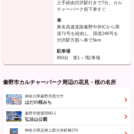
土手経由渋沢駅行きで7分、カル
チャーパーク前下車すぐ
車
東名高速道路秦野中井ICから県
道71号を経由し、国道246号を
渋沢駅方面へ車で5km
駐車場
850台 第1～7駐車場
秦野市カルチャーパーク周辺の花見・桜の名所
神奈川県秦野市西大竹
はだの桜みち
秦野市曽屋5890-1
弘法山公園
神奈川県足柄上郡大井町柳274