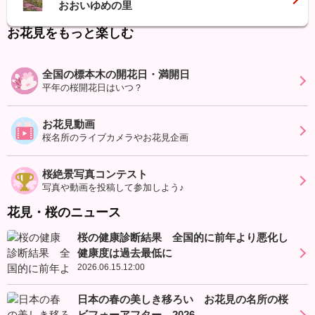
おおいゆめの里
お花見をもっと楽しむ
全国の標本木の開花日・満開日
平年の桜開花日はいつ？
お花見動画
桜名所のライブカメラやお花見企画
桜絶景写真コンテスト
写真や動画を投稿して参加しよう♪
花見・桜のニュース
桜の健康診断結果 全国的に前年より悪化し
健康度は過去最低に
2026.06.15.12:00
日本の春の美しき移ろい お花見の名所の桜
ビフォーアフター 2026