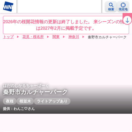
検索
現在地
桜レーダー
名所ランキング
桜開花予想NEWS
お花見動画
目的別
2026年の桜開花情報の更新は終了しました。 来シーズンの情報
は2027年2月に掲載予定です。
トップ
花見・桜名所
関東
神奈川
秦野市カルチャーパーク
はだのしかるちゃーぱーく
秦野市カルチャーパーク
夜桜
桜並木
ライトアップあり
提供：わんこ🤍さん