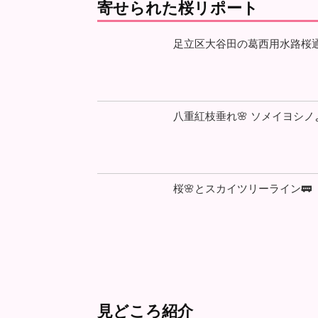
寄せられた桜リポート
足立区大谷田の葛西用水路桜
八重紅枝垂れ🌸 ソメイヨシノ
桜🌸とスカイツリーライン🚃
見どころ紹介