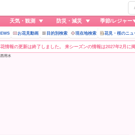
天気・観測
防災・減災
季節/レジャー
EWS
お花見動画
目的別検索
現在地検索
花見・桜のニュ
桜開花情報の更新は終了しました。 来シーズンの情報は2027年2月に
葛西用水