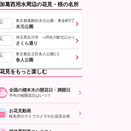
加葛西用水周辺の花見・桜の名所
東京都葛飾区水元公園・東金町5丁目・8丁目
水元公園
埼玉県吉川市 ※JR吉川駅北口から線路沿いを東へ300m。そこから北
さくら通り
東京都足立区舎人公園1-1
舎人公園
花見をもっと楽しむ
全国の標本木の開花日・満開日
平年の桜開花日はいつ？
お花見動画
桜名所のライブカメラやお花見企画