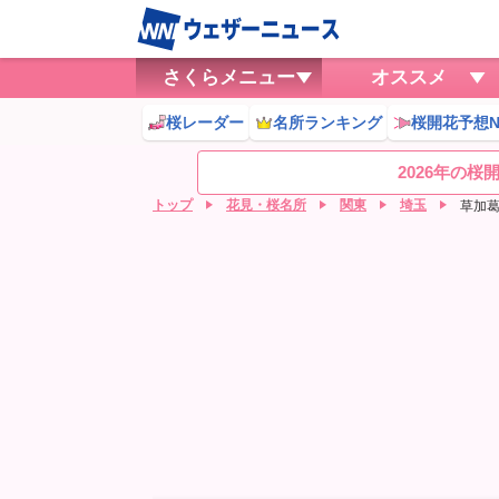
さくらメニュー
オススメ
桜レーダー
名所ランキング
桜開花予想N
2026年の
トップ
花見・桜名所
関東
埼玉
草加