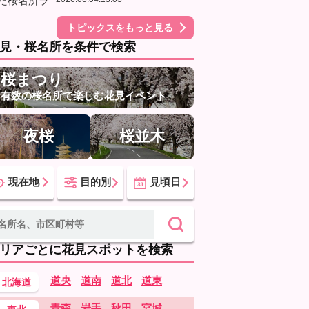
トピックスをもっと見る
見・桜名所を条件で検索
桜まつり
有数の桜名所で楽しむ花見イベント
夜桜
桜並木
現在地
目的別
見頃日
リアごとに花見スポットを検索
道央
道南
道北
道東
北海道
青森
岩手
秋田
宮城