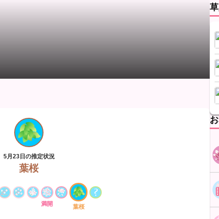
草
お
5月23日の推定状況
葉桜
満開
葉桜