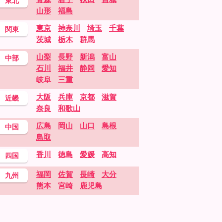
東北
山形
福島
東京
神奈川
埼玉
千葉
関東
茨城
栃木
群馬
山梨
長野
新潟
富山
中部
石川
福井
静岡
愛知
岐阜
三重
大阪
兵庫
京都
滋賀
近畿
奈良
和歌山
広島
岡山
山口
島根
中国
鳥取
香川
徳島
愛媛
高知
四国
福岡
佐賀
長崎
大分
九州
熊本
宮崎
鹿児島