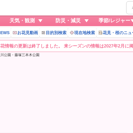
天気・観測
防災・減災
季節/レジャー
EWS
お花見動画
目的別検索
現在地検索
花見・桜のニュ
桜開花情報の更新は終了しました。 来シーズンの情報は2027年2月に
古川公園・藤塚三本木公園