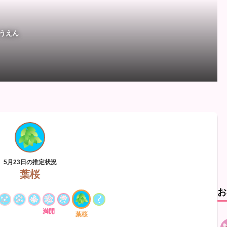
うえん
5月23日の推定状況
葉桜
お
満開
葉桜