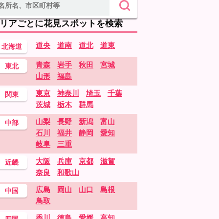
リアごとに花見スポットを検索
道央
道南
道北
道東
北海道
青森
岩手
秋田
宮城
東北
山形
福島
東京
神奈川
埼玉
千葉
関東
茨城
栃木
群馬
山梨
長野
新潟
富山
中部
石川
福井
静岡
愛知
岐阜
三重
大阪
兵庫
京都
滋賀
近畿
奈良
和歌山
広島
岡山
山口
島根
中国
鳥取
香川
徳島
愛媛
高知
四国