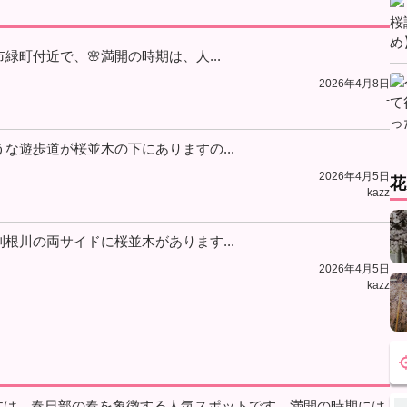
町付近で、🌸満開の時期は、人...
2026年4月8日
-
な遊歩道が桜並木の下にありますの...
2026年4月5日
花
kazz
根川の両サイドに桜並木があります...
2026年4月5日
kazz
木は、春日部の春を象徴する人気スポットです。満開の時期には