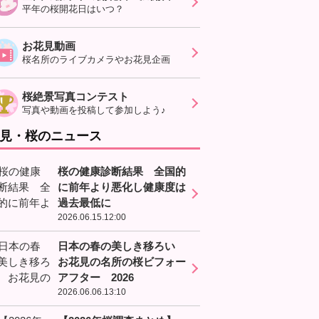
平年の桜開花日はいつ？
お花見動画
桜名所のライブカメラやお花見企画
桜絶景写真コンテスト
写真や動画を投稿して参加しよう♪
見・桜のニュース
桜の健康診断結果 全国的
に前年より悪化し健康度は
過去最低に
2026.06.15.12:00
日本の春の美しき移ろい
お花見の名所の桜ビフォー
アフター 2026
2026.06.06.13:10