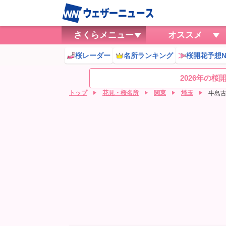
さくらメニュー
オススメ
桜レーダー
名所ランキング
桜開花予想N
2026年の
トップ
花見・桜名所
関東
埼玉
牛島