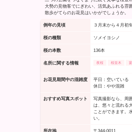
大勢の見物客でにぎわい、活気あふれる雰
散歩がてらのお花見はいかがでしょうか。
例年の見頃
３月末から４月初
桜の種類
ソメイヨシノ
桜の本数
136本
名所に関する情報
夜桜
桜並木
宴
お花見期間中の混雑度
平日：空いている
休日：やや混雑
おすすめ写真スポット
写真撮影なら、周
は、悠々と流れる
ことができます。
い。
所在地
〒344-0011