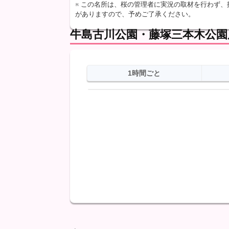
※ この名所は、桜の管理者に実況の取材を行わず
がありますので、予めご了承ください。
牛島古川公園・藤塚三本木公園
1時間ごと
日
天気
最高
最低
降水