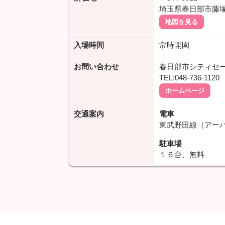
埼玉県春日部市藤塚1
地図を見る
入場時間
常時開園
お問い合わせ
春日部市シティセ
TEL:048-736-1120
ホームページ
交通案内
電車
東武野田線（アー
駐車場
１６台、無料