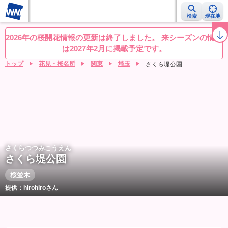
検索
現在地
桜レーダー
名所ランキング
桜開花予想NEWS
お花見動画
目的別
2026年の桜開花情報の更新は終了しました。 来シーズンの情報
は2027年2月に掲載予定です。
トップ
花見・桜名所
関東
埼玉
さくら堤公園
さくらつつみこうえん
さくら堤公園
桜並木
提供：hirohiroさん