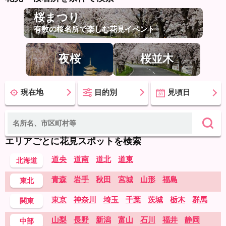
桜まつり
有数の桜名所で楽しむ花見イベント
夜桜
桜並木
現在地
目的別
見頃日
エリアごとに花見スポットを検索
道央
道南
道北
道東
北海道
青森
岩手
秋田
宮城
山形
福島
東北
東京
神奈川
埼玉
千葉
茨城
栃木
群馬
関東
山梨
長野
新潟
富山
石川
福井
静岡
中部