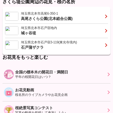
さくら堤公園周辺の花見・桜の名所
埼玉県北本市高尾6-350-1
高尾さくら公園(北本総合公園)
埼玉県北本市石戸宿地内
城ヶ谷堤
埼玉県北本市石戸宿3-119(東光寺境内)
石戸蒲ザクラ
お花見をもっと楽しむ
全国の標本木の開花日・満開日
平年の桜開花日はいつ？
お花見動画
桜名所のライブカメラやお花見企画
桜絶景写真コンテスト
写真や動画を投稿して参加しよう♪