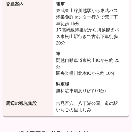
交通案内
電車
東武東上線川越駅から東武バス
鴻巣免許センター行きで荒子下
車徒歩
15分
JR高崎線鴻巣駅から川越観光バ
ス東松山駅行きで古名下車徒歩
20分
車
関越自動車道東松山ICから約
25
分
圏央道桶川北本ICから約
10分
駐車場
無料駐車場あり(約100台)
周辺の観光施設
吉見百穴、八丁湖公園、道の駅
いちごの里よしみ