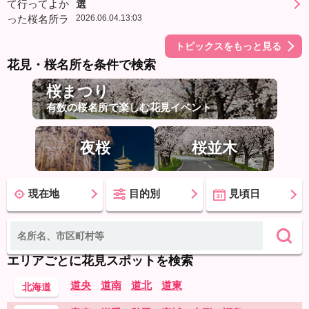
選
2026.06.04.13:03
トピックスをもっと見る
花見・桜名所を条件で検索
桜まつり
有数の桜名所で楽しむ花見イベント
夜桜
桜並木
現在地
目的別
見頃日
エリアごとに花見スポットを検索
道央
道南
道北
道東
北海道