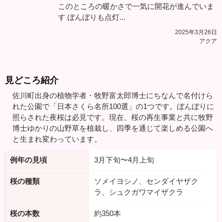
このところの暖かさで一気に開花が進んでいま
す ぼんぼりも点灯...
2025年3月26日
アクア
見どころ紹介
佐川町出身の植物学者・牧野富太郎博士にちなんで名付けら
れた公園で「日本さくら名所100選」の1つです。ぼんぼりに
照らされた夜桜は必見です。現在、桜の再生事業と共に牧野
博士ゆかりの山野草を植栽し、四季を通じて楽しめる公園へ
と生まれ変わっています。
例年の見頃
3月下旬〜4月上旬
桜の種類
ソメイヨシノ、センダイヤザク
ラ、シュクガワマイザクラ
桜の本数
約350本