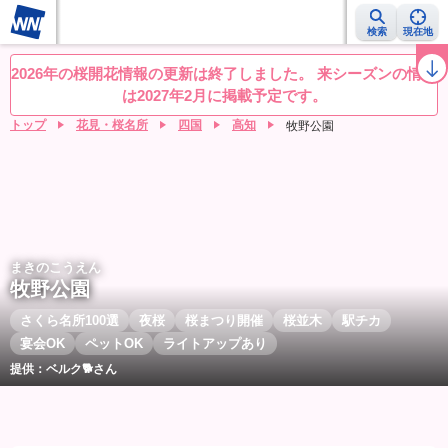
検索
現在地
桜レーダー
名所ランキング
桜開花予想NEWS
お花見動画
目的別
2026年の桜開花情報の更新は終了しました。 来シーズンの情報
は2027年2月に掲載予定です。
トップ
花見・桜名所
四国
高知
牧野公園
まきのこうえん
牧野公園
さくら名所100選
夜桜
桜まつり開催
桜並木
駅チカ
宴会OK
ペットOK
ライトアップあり
提供：ベルク🐕さん