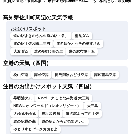
日(日)／東北・東日本は急
市付近で約100mmの猛烈
も…依然として震度5弱
な雷雨に注意〈ウェザーニ
な雨
戒
ュースLiVEアフタヌーン・
高知県佐川町周辺の天気予報
小川千奈／芳野達郎〉
お出かけスポット
道の駅まきのさんの道の駅・佐川
桐見ダム
道の駅土佐和紙工芸村
道の駅かわうその里すさき
大渡ダム
道の駅633美の里
道の駅布施ヶ坂
空港の天気（四国）
松山空港
高松空港
徳島阿波おどり空港
高知龍馬空港
注目のお出かけスポット天気（四国）
早明浦ダム
RVパーク しまなみ海道 大三島
NEWレオマワールド（レオマリゾート）
大三島
大歩危小歩危
桂浜水族館
道の駅よって西土佐
道の駅霧の森
道の駅たからだの里さいた
ゆとりすとパークおおとよ