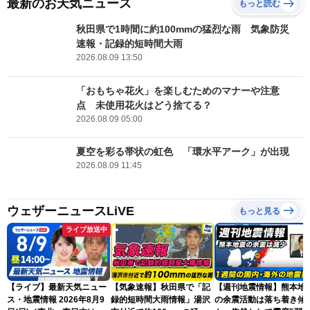
最新のお天気ニュース
もっと読む
秋田県で1時間に約100mmの猛烈な雨 気象防災
速報・記録的短時間大雨
2026.08.09 13:50
「おもちゃ花火」を楽しむためのマナーや注意
点 未使用花火はどう捨てる？
2026.08.09 05:00
夏空を彩る帯状の虹色 「環水平アーク」が出現
2026.08.09 11:45
ウェザーニュースLiVE
もっと見る
ライブ放送中
【ライブ】最新天気ニュー
【気象速報】秋田県で「記
【週刊地震情報】熊本地
ス・地震情報 2026年8月9
録的短時間大雨情報」湯沢
の余震活動は落ち着き傾