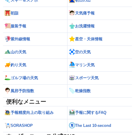
スキー＆スノボ
初日の出
初詣
天気痛予報
服装予報
お洗濯情報
紫外線情報
星空・天体情報
山の天気
空の天気
釣り天気
マリン天気
ゴルフ場の天気
スポーツ天気
風邪予防指数
乾燥指数
便利なメニュー
予報精度向上の取り組み
予報に関するFAQ
SORASHOP
The Last 10-second