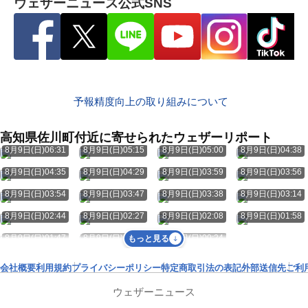
ウェザーニュース公式SNS
予報精度向上の取り組みについて
高知県佐川町付近に寄せられたウェザーリポート
8月9日(日)06:31
8月9日(日)05:15
8月9日(日)05:00
8月9日(日)04:38
8月9日(日)04:35
8月9日(日)04:29
8月9日(日)03:59
8月9日(日)03:56
8月9日(日)03:54
8月9日(日)03:47
8月9日(日)03:38
8月9日(日)03:14
8月9日(日)02:44
8月9日(日)02:27
8月9日(日)02:08
8月9日(日)01:58
8月9日(日)01:47
8月9日(日)00:33
8月9日(日)00:24
もっと見る
会社概要
利用規約
プライバシーポリシー
特定商取引法の表記
外部送信先
ご利
ウェザーニュース