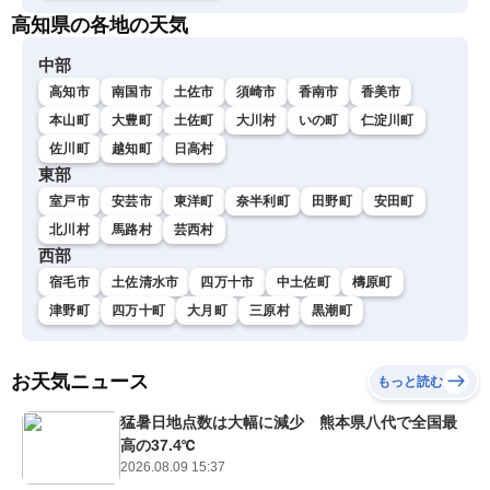
高知県の各地の天気
中部
高知市
南国市
土佐市
須崎市
香南市
香美市
本山町
大豊町
土佐町
大川村
いの町
仁淀川町
佐川町
越知町
日高村
東部
室戸市
安芸市
東洋町
奈半利町
田野町
安田町
北川村
馬路村
芸西村
西部
宿毛市
土佐清水市
四万十市
中土佐町
檮原町
津野町
四万十町
大月町
三原村
黒潮町
お天気ニュース
もっと読む
猛暑日地点数は大幅に減少 熊本県八代で全国最
高の37.4℃
2026.08.09 15:37