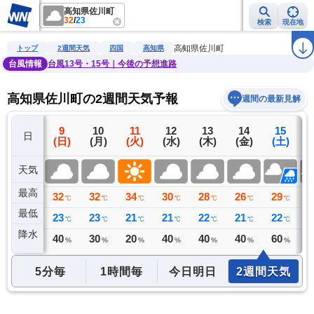
高知県佐川町
32
/
23
検索
現在地
雨雲レーダー
台風情報
地震情報
警報・注意報
2週間天気
ラ
高知県佐川町
トップ
2週間天気
四国
高知県
台風情報
台風13号・15号｜今後の予想進路
高知県佐川町の2週間天気予報
週間の最新見解
8
9
10
11
12
13
14
15
日
(土)
(日)
(月)
(火)
(水)
(木)
(金)
(土)
(
天気
最高
31
32
32
34
30
28
26
29
2
℃
℃
℃
℃
℃
℃
℃
℃
最低
24
23
23
21
21
22
21
22
2
℃
℃
℃
℃
℃
℃
℃
℃
降水
0
40
30
20
40
40
40
60
6
リ
ミリ
%
%
%
%
%
%
%
5分毎
1時間毎
今日明日
2週間天気