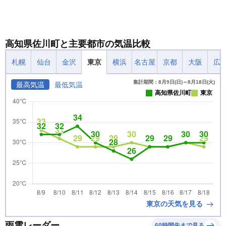
高知県佐川町と主要都市の気温比較
札幌
仙台
金沢
東京
横浜
名古屋
京都
大阪
広
集計期間：8月9日(日)～8月18日(火)
最高気温
最低気温
高知県佐川町
東京
東京の天気を見る
雨雲レーダー
60時間先まで見る