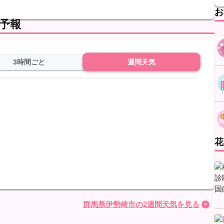
。
お
予報
3時間ごと
週間天気
花
群馬県伊勢崎市の2週間天気を見る