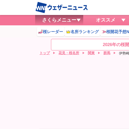
さくらメニュー
オススメ
桜レーダー
名所ランキング
桜開花予想N
2026年の
トップ
花見・桜名所
関東
群馬
伊勢