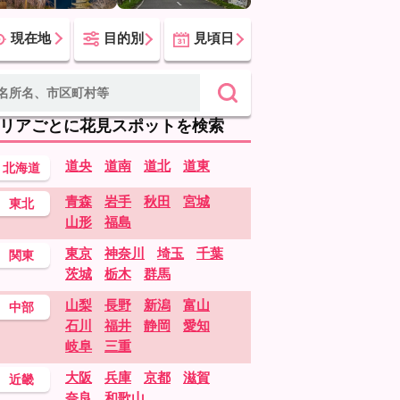
現在地
目的別
見頃日
リアごとに花見スポットを検索
道央
道南
道北
道東
北海道
青森
岩手
秋田
宮城
東北
山形
福島
東京
神奈川
埼玉
千葉
関東
茨城
栃木
群馬
山梨
長野
新潟
富山
中部
石川
福井
静岡
愛知
岐阜
三重
大阪
兵庫
京都
滋賀
近畿
奈良
和歌山