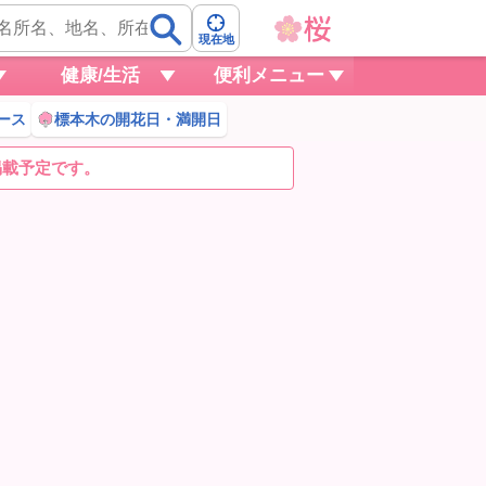
現在地
健康/生活
便利メニュー
ース
標本木の開花日・満開日
掲載予定です。