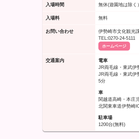
入場時間
無休(遊園地は除く
入場料
無料
お問い合わせ
伊勢崎市文化観光
TEL:0270-24-5111
ホームページ
交通案内
電車
JR両毛線・東武
JR両毛線・東武
5分
車
関越道高崎・本庄児
北関東車道伊勢崎I
駐車場
1200台(無料)