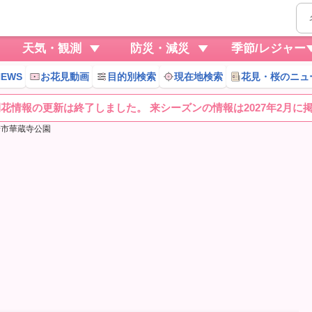
天気・観測
防災・減災
季節/レジャー
EWS
お花見動画
目的別検索
現在地検索
花見・桜のニュ
桜開花情報の更新は終了しました。 来シーズンの情報は2027年2月に
崎市華蔵寺公園