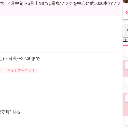
0本、4月中旬〜5月上旬には霧島ツツジを中心に約5000本のツツ
エ
)・日没〜22:30まで
ライトアップあり
寺町1番地