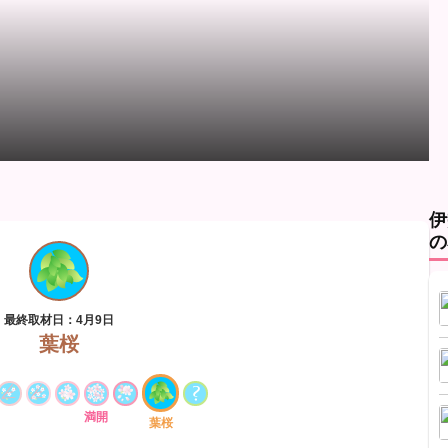
伊
の
最終取材日：4月9日
葉桜
満開
葉桜