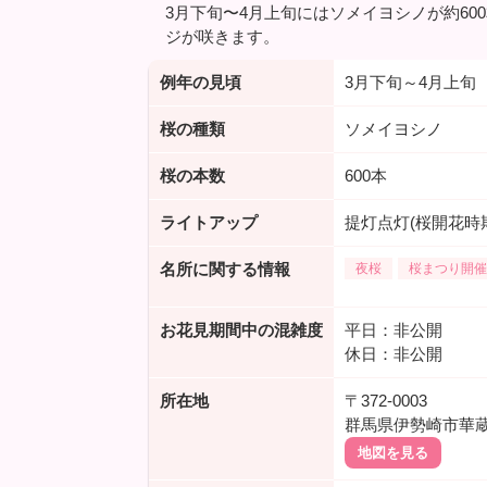
3月下旬〜4月上旬にはソメイヨシノが約60
ジが咲きます。
例年の見頃
3月下旬～4月上旬
桜の種類
ソメイヨシノ
桜の本数
600本
ライトアップ
提灯点灯(桜開花時期
名所に関する情報
夜桜
桜まつり開催
お花見期間中の混雑度
平日：非公開
休日：非公開
所在地
〒372-0003
群馬県伊勢崎市華蔵
地図を見る