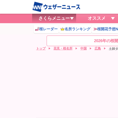
さくらメニュー
オススメ
桜レーダー
名所ランキング
桜開花予想N
2026年の
トップ
花見・桜名所
中国
広島
土師ダ