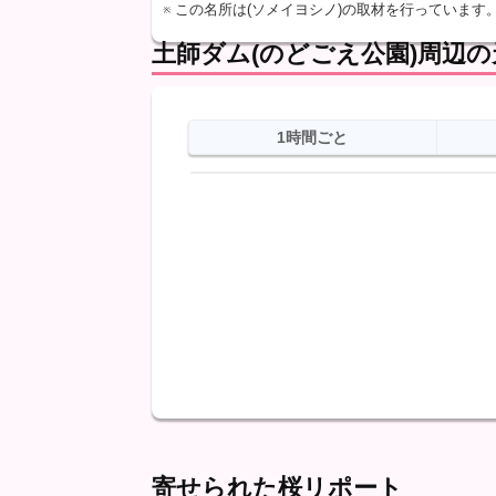
※ この名所は(ソメイヨシノ)の取材を行っています
土師ダム(のどごえ公園)周辺
1時間ごと
日
天気
最高
最低
降水
寄せられた桜リポート