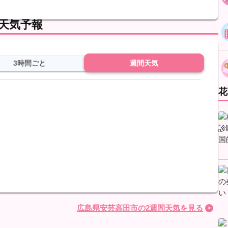
。
の天気予報
3時間ごと
週間天気
花
広島県安芸高田市の2週間天気を見る