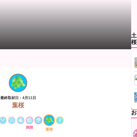
土
桜
最終取材日：4月11日
葉桜
お
満開
葉桜