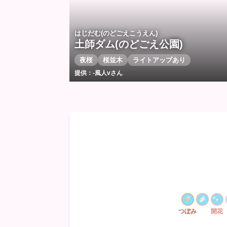
はじだむ(のどごえこうえん)
土師ダム(のどごえ公園)
夜桜
桜並木
ライトアップあり
提供：-風人vさん
つぼみ
開花