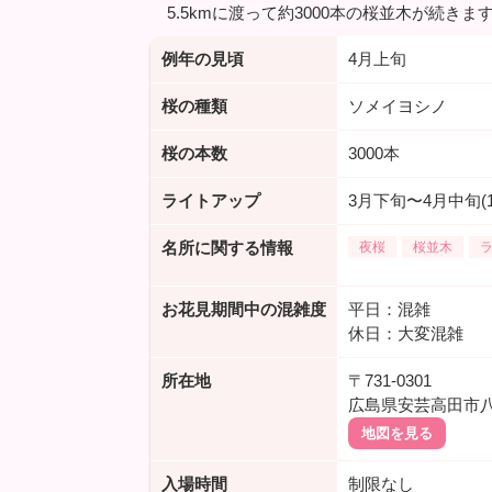
5.5kmに渡って約3000本の桜並木が続
例年の見頃
4月上旬
桜の種類
ソメイヨシノ
桜の本数
3000本
ライトアップ
3月下旬〜4月中旬(1
名所に関する情報
夜桜
桜並木
お花見期間中の混雑度
平日：混雑
休日：大変混雑
所在地
〒731-0301
広島県安芸高田市
地図を見る
入場時間
制限なし