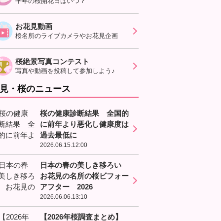
平年の桜開花日はいつ？
お花見動画
桜名所のライブカメラやお花見企画
桜絶景写真コンテスト
写真や動画を投稿して参加しよう♪
見・桜のニュース
桜の健康診断結果 全国的
に前年より悪化し健康度は
過去最低に
2026.06.15.12:00
日本の春の美しき移ろい
お花見の名所の桜ビフォー
アフター 2026
2026.06.06.13:10
【2026年桜調査まとめ】