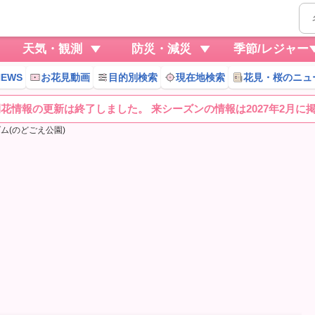
天気・観測
防災・減災
季節/レジャー
EWS
お花見動画
目的別検索
現在地検索
花見・桜のニュ
桜開花情報の更新は終了しました。 来シーズンの情報は2027年2月に
ム(のどごえ公園)