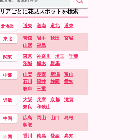
リアごとに花見スポットを検索
道央
道南
道北
道東
北海道
青森
岩手
秋田
宮城
東北
山形
福島
東京
神奈川
埼玉
千葉
関東
茨城
栃木
群馬
山梨
長野
新潟
富山
中部
石川
福井
静岡
愛知
岐阜
三重
大阪
兵庫
京都
滋賀
近畿
奈良
和歌山
広島
岡山
山口
島根
中国
鳥取
香川
徳島
愛媛
高知
四国