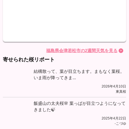
最高
最低
降水
福島県会津若松市の2週間天気を見る
寄せられた桜リポート
結構散って、葉が目立ちます。まもなく葉桜。
いま雨が降ってきま...
2026年4月10日
東真桜
飯盛山の太夫桜🌸 葉っぱが目立つようになって
きました🍃
2025年4月22日
-こづゆ