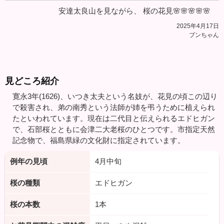
安達太良山を見ながら、 桜の花見🌸🌸🌸🌸🌸
2025年4月17日
ブンちゃん
見どころ紹介
寛永3年(1626)、いつき太夫という名妓が、花見の頃この辺り
で殺害され、弟の南秀という法師が姉を弔うために植えられ
たといわれています。現在は二代目と伝えられるエドヒガン
で、石部桜とともに会津二大老桜のひとつです。市指定天然
記念物で、福島県緑の文化財に指定されています。
例年の見頃
4月中旬
桜の種類
エドヒガン
桜の本数
1本