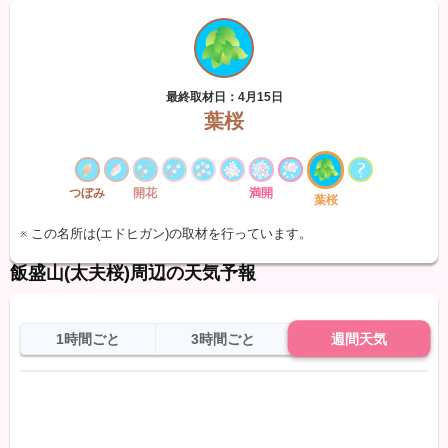
最終取材日：4月15日
葉桜
つぼみ
開花
満開
葉桜
※ この名所は(エドヒガン)の取材を行っています。
飯盛山(太夫桜)周辺の天気予報
1時間ごと
3時間ごと
週間天気
日
天気