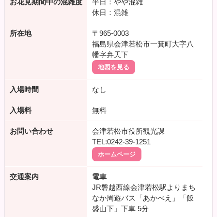
お花見期間中の混雑度
平日：やや混雑
休日：混雑
所在地
〒965-0003
福島県会津若松市一箕町大字八
幡字弁天下
地図を見る
入場時間
なし
入場料
無料
お問い合わせ
会津若松市役所観光課
TEL:0242-39-1251
ホームページ
交通案内
電車
JR磐越西線会津若松駅よりまち
なか周遊バス「あかべえ」「飯
盛山下」下車
5分