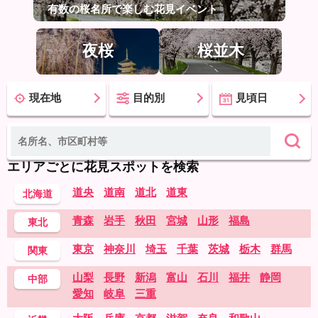
有数の桜名所で楽しむ花見イベント
夜桜
桜並木
現在地
目的別
見頃日
エリアごとに花見スポットを検索
道央
道南
道北
道東
北海道
青森
岩手
秋田
宮城
山形
福島
東北
東京
神奈川
埼玉
千葉
茨城
栃木
群馬
関東
山梨
長野
新潟
富山
石川
福井
静岡
中部
愛知
岐阜
三重