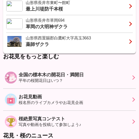
山形県長井市東町〜館町
最上川堤防千本桜
山形県長井市草岡694
草岡の大明神ザクラ
山形県西置賜郡白鷹町大字高玉3663
薬師ザクラ
お花見をもっと楽しむ
全国の標本木の開花日・満開日
平年の桜開花日はいつ？
お花見動画
桜名所のライブカメラやお花見企画
桜絶景写真コンテスト
写真や動画を投稿して参加しよう♪
花見・桜のニュース