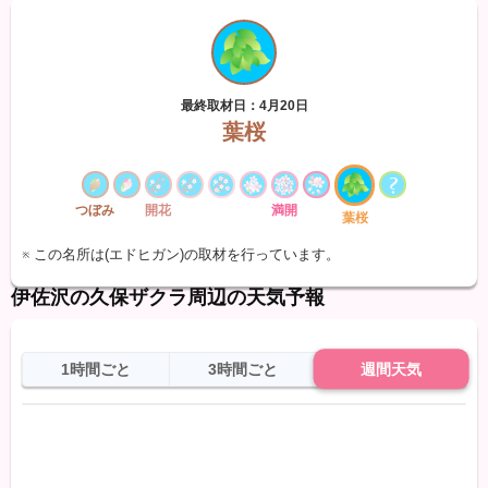
最終取材日：4月20日
葉桜
つぼみ
開花
満開
葉桜
※ この名所は(エドヒガン)の取材を行っています。
伊佐沢の久保ザクラ周辺の天気予報
1時間ごと
3時間ごと
週間天気
日
天気