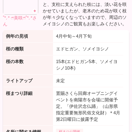
と、支柱に支えられた枝には、淡い花を咲
かせていましたが、老木のため花が咲く枝
が年々少なくなっていますので、周辺のソ
˚˟.‧* ෆ̈美咲ෆ̈˚˟.‧*さ
メイヨシノのご観賞もお楽しみください。
ん
例年の見頃
4月中旬～4月下旬
桜の種類
エドヒガン、ソメイヨシノ
桜の本数
15本(エドヒガン5本、ソメイヨ
シノ10本)
ライトアップ
未定
桜まつり詳細
置賜さくら回廊オープニングイ
ベントを南陽市を会場に開催予
定。「伊佐沢念仏踊」（山形県
指定重要無形民俗文化財）＊4月
第2日曜日に披露予定
名所に関する情報
桜まつり開催