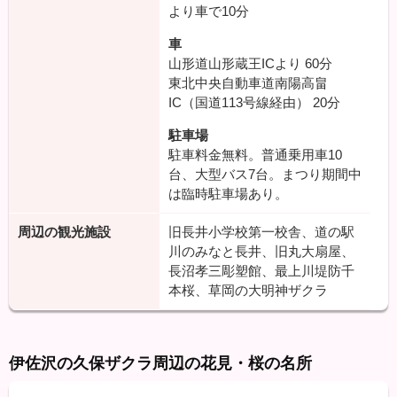
より車で10分
車
山形道山形蔵王ICより
60分
東北中央自動車道南陽高畠
IC（国道113号線経由）
20分
駐車場
駐車料金無料。普通乗用車10
台、大型バス7台。まつり期間中
は臨時駐車場あり。
周辺の観光施設
旧長井小学校第一校舎、道の駅
川のみなと長井、旧丸大扇屋、
長沼孝三彫塑館、最上川堤防千
本桜、草岡の大明神ザクラ
伊佐沢の久保ザクラ周辺の花見・桜の名所