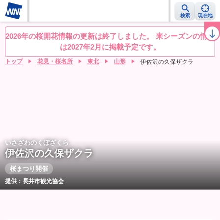
検索
現在地
桜レーダー
名所ランキング
桜開花予想NEWS
お花見動画
目的別
2026年の桜開花情報の更新は終了しました。 来シーズンの情報
は2027年2月に掲載予定です。
トップ
花見・桜名所
東北
山形
伊佐沢の久保ザクラ
いさざわのくぼざくら
伊佐沢の久保ザクラ
桜まつり開催
提供：長井市観光協会