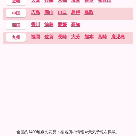
大阪
兵庫
京都
滋賀
奈良
和歌山
近畿
広島
岡山
山口
島根
鳥取
中国
香川
徳島
愛媛
高知
四国
福岡
佐賀
長崎
大分
熊本
宮崎
鹿児島
九州
全国約1400地点の花見・桜名所の情報や天気予報を掲載。