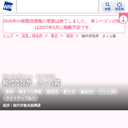
検索
現在地
桜レーダー
名所ランキング
桜開花予想NEWS
お花見動画
目的別
2026年の桜開花情報の更新は終了しました。 来シーズンの情報
は2027年2月に掲載予定です。
トップ
花見・桜名所
東北
秋田
能代市役所 さくら庭
のしろしやくしょ さくらにわ
能代市役所 さくら庭
夜桜
桜まつり開催
桜並木
駅チカ
宴会OK
ペットOK
ライトアップあり
提供：能代市観光振興課