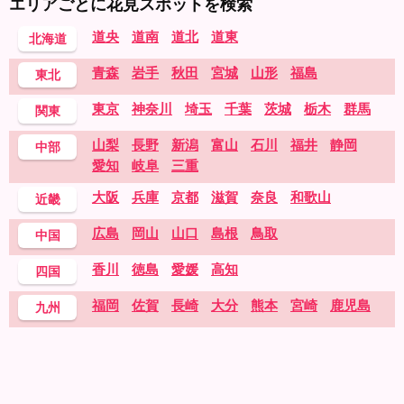
エリアごとに花見スポットを検索
道央
道南
道北
道東
北海道
青森
岩手
秋田
宮城
山形
福島
東北
東京
神奈川
埼玉
千葉
茨城
栃木
群馬
関東
山梨
長野
新潟
富山
石川
福井
静岡
中部
愛知
岐阜
三重
大阪
兵庫
京都
滋賀
奈良
和歌山
近畿
広島
岡山
山口
島根
鳥取
中国
香川
徳島
愛媛
高知
四国
福岡
佐賀
長崎
大分
熊本
宮崎
鹿児島
九州