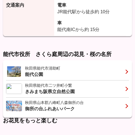
交通案内
電車
JR能代駅から徒歩約
10分
車
能代南ICから約
15分
能代市役所 さくら庭周辺の花見・桜の名所
秋田県能代市清助町
能代公園
秋田県能代市二ツ井町小繋
きみまち阪県立自然公園
秋田県山本郡八峰町八森御所の台
御所の台ふれあいパーク
お花見をもっと楽しむ