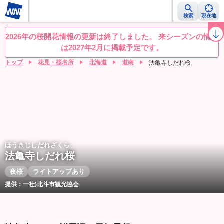
検索
現在地
桜レーダー
名所ランキング
桜開花予想NEWS
お花見動画
目的別
2026年の桜開花情報の更新は終了しました。 来シーズンの情報
は2027年2月に掲載予定です。
トップ
花見・桜名所
北海道
道南
法亀寺しだれ桜
ほうきじしだれざくら
法亀寺しだれ桜
夜桜
ライトアップあり
提供：一社)北斗市観光協会