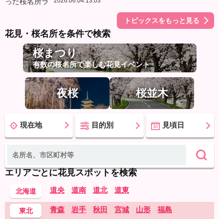
2026.06.04.13:03
トピックスをもっと見る
花見・桜名所を条件で検索
桜まつり
有数の桜名所で楽しむ花見イベント
夜桜
桜並木
現在地
目的別
見頃日
エリアごとに花見スポットを検索
道央
道南
道北
道東
北海道
青森
岩手
秋田
宮城
山形
福島
東北