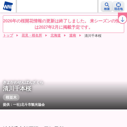
検索
現在地
桜レーダー
名所ランキング
桜開花予想NEWS
お花見動画
目的別
2026年の桜開花情報の更新は終了しました。 来シーズンの情報
は2027年2月に掲載予定です。
トップ
花見・桜名所
北海道
道南
清川千本桜
きよかわせんぼんざくら
清川千本桜
桜並木
提供：一社)北斗市観光協会