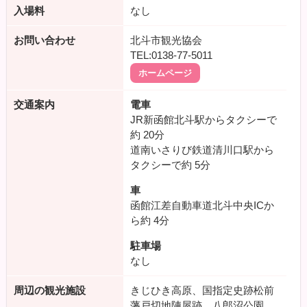
入場料
なし
お問い合わせ
北斗市観光協会
TEL:0138-77-5011
ホームページ
交通案内
電車
JR新函館北斗駅からタクシーで
約
20分
道南いさりび鉄道清川口駅から
タクシーで約
5分
車
函館江差自動車道北斗中央ICか
ら約
4分
駐車場
なし
周辺の観光施設
きじひき高原、国指定史跡松前
藩戸切地陣屋跡、八郎沼公園