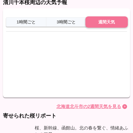
清川千本桜周辺の天気予報
1時間ごと
3時間ごと
週間天気
日
天気
最高
最低
降水
北海道北斗市の2週間天気を見る
寄せられた桜リポート
桜、新幹線、函館山。北の春を繋ぐ、情緒あふ